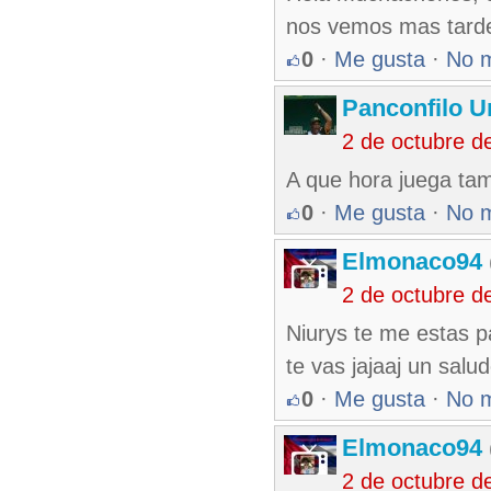
nos vemos mas tard
0
·
Me gusta
·
No 
Panconfilo U
2 de octubre d
A que hora juega tam
0
·
Me gusta
·
No 
Elmonaco94
2 de octubre d
Niurys te me estas p
te vas jajaaj un salu
0
·
Me gusta
·
No 
Elmonaco94
2 de octubre d