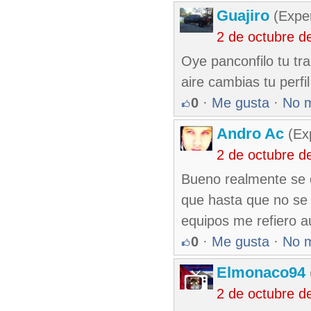
Guajiro
(Exper
2 de octubre d
Oye panconfilo tu tra
aire cambias tu perfil
0
·
Me gusta
·
No 
Andro Ac
(Exp
2 de octubre d
Bueno realmente se q
que hasta que no se 
equipos me refiero a
0
·
Me gusta
·
No 
Elmonaco94
2 de octubre d