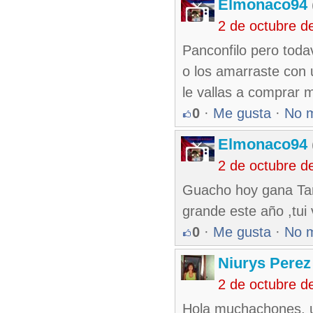
Elmonaco94
2 de octubre d
Panconfilo pero todav
o los amarraste con 
le vallas a comprar m
0
·
Me gusta
·
No 
Elmonaco94
2 de octubre d
Guacho hoy gana Tam
grande este año ,tui
0
·
Me gusta
·
No 
Niurys Perez
2 de octubre d
Hola muchachones, un