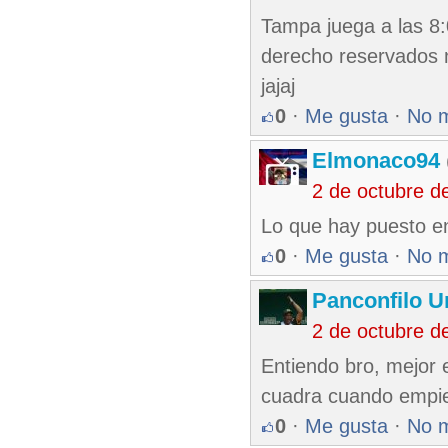
Tampa juega a las 8:
derecho reservados 
jajaj
0
·
Me gusta
·
No 
Elmonaco94
2 de octubre d
Lo que hay puesto en
0
·
Me gusta
·
No 
Panconfilo U
2 de octubre d
Entiendo bro, mejor
cuadra cuando empie
0
·
Me gusta
·
No 