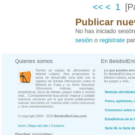
<<
<
1
[P
Publicar nue
No has iniciado sesió
sesión
o
registrate
par
Quienes somos
En BeisbolE
Somos un equipo de aficionados al
Lo que puedes enco
béisbol cubano. Nos propusimos la
En BeisbolEnCuba.co
tarea de desarrollar esta web con el
béisbol cubano, estad
objetivo de brindar información sobre el
los juegos y más...
Béisbol en Cuba y su Serie Nacional.
Ofrecemos noticias, reportajes,
estadísticas, foros de debate, juegos online y mucho
Noticias del béisb
más... Constantemente buscamos mejorar y ampliar
nuestros servicios por lo que pronto publicaremos
Foros, opiniones, 
nuevas secciones en nuestra web como concursos
y otros entretenimientos.
Concursos sobre e
© copyright 2009 - 2026
BeisbolEnCuba.com
Estadísticas de la 
Inicio
|
Mapa del sitio
|
Contacto
Serie 50, la Serie d
Redes sociales: