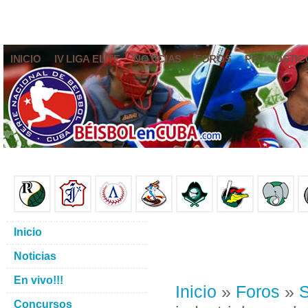
INICIO
IV LIGA ELITE
NOTICIAS
FOROS
PRONÓSTIC
Inicio
Noticias
En vivo!!!
Inicio
»
Foros
»
S
Concursos