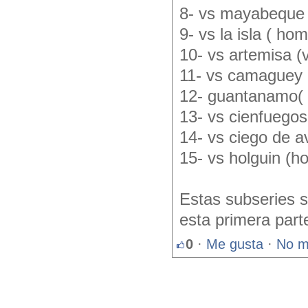
8- vs mayabeque (
9- vs la isla ( ho
10- vs artemisa (v
11- vs camaguey 
12- guantanamo(
13- vs cienfuegos 
14- vs ciego de avi
15- vs holguin (h
Estas subseries s
esta primera part
0
·
Me gusta
·
No m