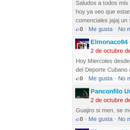
Saludos a todos mis 
hoy ya veo que esta
comenciales jajaj un
0
·
Me gusta
·
No 
Elmonaco94
2 de octubre d
Hoy Miercoles desde 
del Deporte Cubano e
0
·
Me gusta
·
No 
Panconfilo U
2 de octubre d
Guajiro si men, se m
0
·
Me gusta
·
No 