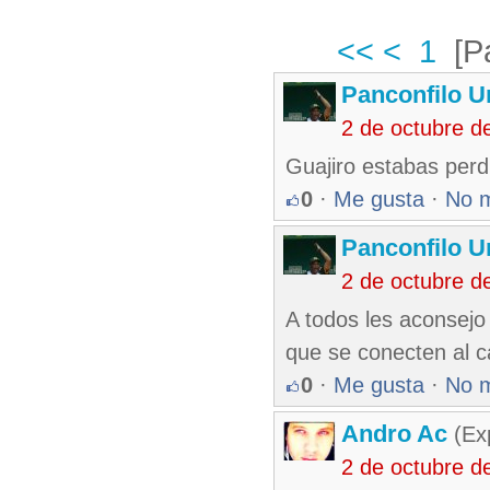
<<
<
1
[P
Panconfilo U
2 de octubre d
Guajiro estabas perd
0
·
Me gusta
·
No 
Panconfilo U
2 de octubre d
A todos les aconsejo 
que se conecten al c
0
·
Me gusta
·
No 
Andro Ac
(Exp
2 de octubre d