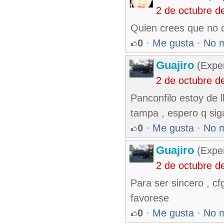
2 de octubre d
Quien crees que no c
0
·
Me gusta
·
No 
Guajiro
(Exper
2 de octubre d
Panconfilo estoy de 
tampa , espero q sig
0
·
Me gusta
·
No 
Guajiro
(Exper
2 de octubre d
Para ser sincero , cf
favorese
0
·
Me gusta
·
No 