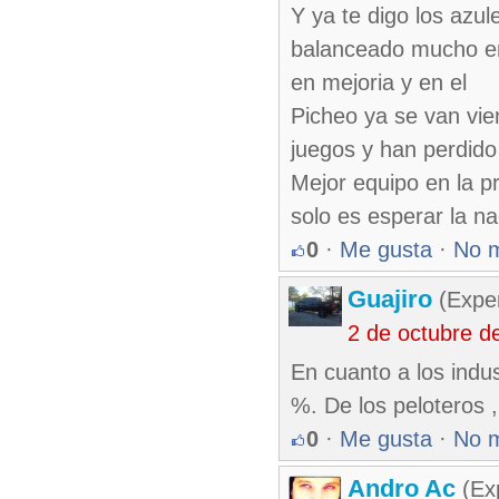
Y ya te digo los azul
balanceado mucho en 
en mejoria y en el
Picheo ya se van vie
juegos y han perdido 
Mejor equipo en la 
solo es esperar la nac
0
·
Me gusta
·
No 
Guajiro
(Exper
2 de octubre d
En cuanto a los indu
%. De los peloteros ,
0
·
Me gusta
·
No 
Andro Ac
(Exp