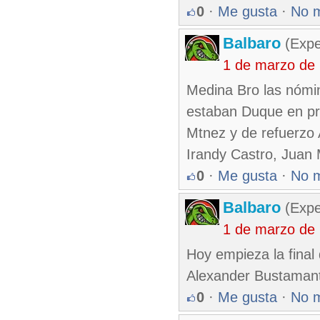
0
·
Me gusta
·
No 
Balbaro
(Expe
1 de marzo de
Medina Bro las nómin
estaban Duque en pri
Mtnez y de refuerzo A
Irandy Castro, Juan 
0
·
Me gusta
·
No 
Balbaro
(Expe
1 de marzo de
Hoy empieza la final 
Alexander Bustaman
0
·
Me gusta
·
No 