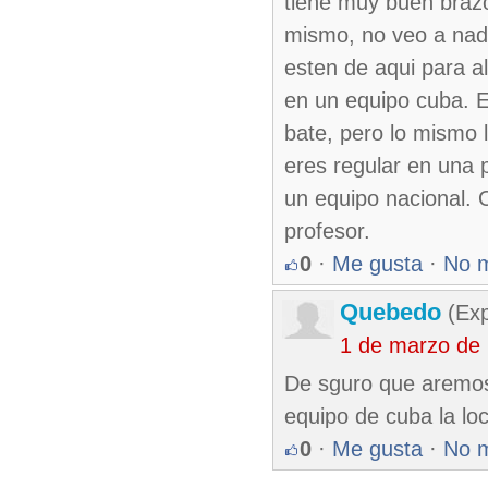
tiene muy buen brazo
mismo, no veo a nadi
esten de aqui para a
en un equipo cuba. 
bate, pero lo mismo l
eres regular en una 
un equipo nacional. 
profesor.
0
·
Me gusta
·
No 
Quebedo
(Exp
1 de marzo de
De sguro que aremos 
equipo de cuba la lo
0
·
Me gusta
·
No 