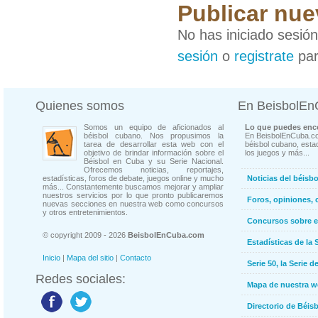
Publicar nue
No has iniciado sesió
sesión
o
registrate
par
Quienes somos
En BeisbolE
Somos un equipo de aficionados al
Lo que puedes enco
béisbol cubano. Nos propusimos la
En BeisbolEnCuba.co
tarea de desarrollar esta web con el
béisbol cubano, estad
objetivo de brindar información sobre el
los juegos y más...
Béisbol en Cuba y su Serie Nacional.
Ofrecemos noticias, reportajes,
estadísticas, foros de debate, juegos online y mucho
Noticias del béisb
más... Constantemente buscamos mejorar y ampliar
nuestros servicios por lo que pronto publicaremos
Foros, opiniones, 
nuevas secciones en nuestra web como concursos
y otros entretenimientos.
Concursos sobre e
© copyright 2009 - 2026
BeisbolEnCuba.com
Estadísticas de la 
Inicio
|
Mapa del sitio
|
Contacto
Serie 50, la Serie d
Redes sociales:
Mapa de nuestra 
Directorio de Béi