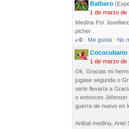
Balbaro
(Expe
1 de marzo de
Medina Por Jovellan
picher .
0
·
Me gusta
·
No 
Cococubano 
1 de marzo de
Ok, Gracias mi herma.
jugase segunda o Gra
serie llevaría a Grac
o entonces Jéferson p
guerra de nuevo en l
Anibal medina, Ariel