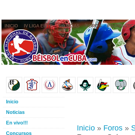
INICIO
IV LIGA ELITE
NOTICIAS
FOROS
PRONÓSTIC
Inicio
Noticias
En vivo!!!
Inicio
»
Foros
»
S
Concursos