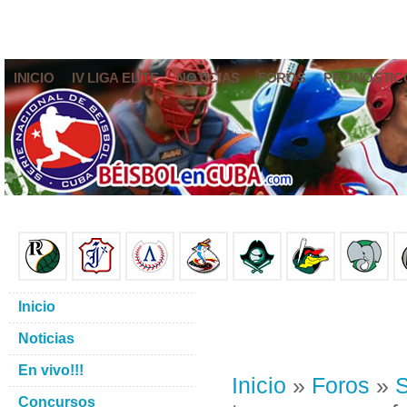
INICIO
IV LIGA ELITE
NOTICIAS
FOROS
PRONÓSTIC
Inicio
Noticias
En vivo!!!
Inicio
»
Foros
»
S
Concursos