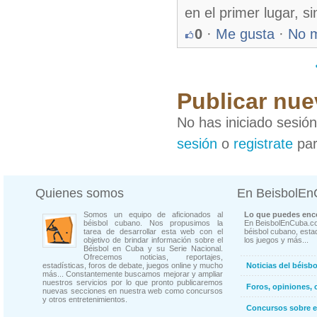
en el primer lugar, s
0
·
Me gusta
·
No 
Publicar nue
No has iniciado sesió
sesión
o
registrate
par
Quienes somos
En BeisbolE
Somos un equipo de aficionados al
Lo que puedes enco
béisbol cubano. Nos propusimos la
En BeisbolEnCuba.co
tarea de desarrollar esta web con el
béisbol cubano, estad
objetivo de brindar información sobre el
los juegos y más...
Béisbol en Cuba y su Serie Nacional.
Ofrecemos noticias, reportajes,
estadísticas, foros de debate, juegos online y mucho
Noticias del béisb
más... Constantemente buscamos mejorar y ampliar
nuestros servicios por lo que pronto publicaremos
Foros, opiniones, 
nuevas secciones en nuestra web como concursos
y otros entretenimientos.
Concursos sobre e