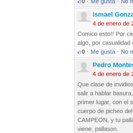
0
·
Me gusta
·
No 
Ismael Gonza
4 de enero de 
Comico esto!! Por ci
algo, por casualidad
0
·
Me gusta
·
No 
Pedro Monte
4 de enero de 
Que clase de invidio
salir a hablar basur
primer lugar, con e
cuerpo de picheo de
CAMPEON, y tu pallas
viene, pallason.