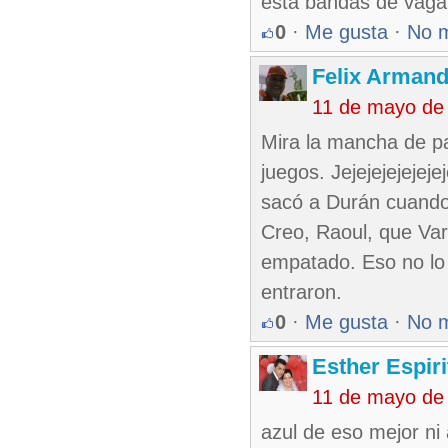
esta bandas de vag
0
·
Me gusta
·
No 
Felix Armand
11 de mayo de
Mira la mancha de pa
juegos. Jejejejejejej
sacó a Durán cuando 
Creo, Raoul, que Var
empatado. Eso no lo 
entraron.
0
·
Me gusta
·
No 
Esther Espir
11 de mayo de
azul de eso mejor ni 