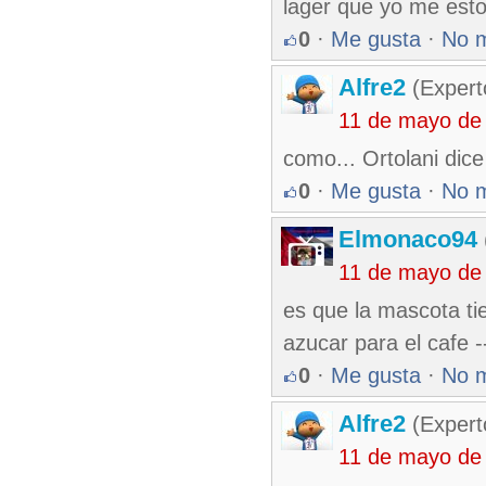
lager que yo me est
0
·
Me gusta
·
No 
Alfre2
(Expert
11 de mayo de
como... Ortolani dic
0
·
Me gusta
·
No 
Elmonaco94
11 de mayo de
es que la mascota tie
azucar para el cafe -
0
·
Me gusta
·
No 
Alfre2
(Expert
11 de mayo de