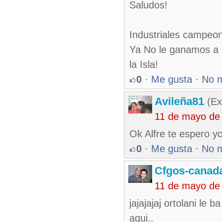
Saludos!
Industriales campeon!
Ya No le ganamos a l
la Isla!
0
·
Me gusta
·
No 
Avileña81
(Ex
11 de mayo de
Ok Alfre te espero yo
0
·
Me gusta
·
No 
Cfgos-canad
11 de mayo de
jajajajaj ortolani le
aqui..