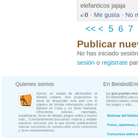
elefanticos jajaja
0
·
Me gusta
·
No 
<<
<
5
6
7
Publicar nue
No has iniciado sesió
sesión
o
registrate
par
Quienes somos
En BeisbolE
Somos un equipo de aficionados al
Lo que puedes enco
béisbol cubano. Nos propusimos la
En BeisbolEnCuba.co
tarea de desarrollar esta web con el
béisbol cubano, estad
objetivo de brindar información sobre el
los juegos y más...
Béisbol en Cuba y su Serie Nacional.
Ofrecemos noticias, reportajes,
estadísticas, foros de debate, juegos online y mucho
Noticias del béisb
más... Constantemente buscamos mejorar y ampliar
nuestros servicios por lo que pronto publicaremos
Foros, opiniones, 
nuevas secciones en nuestra web como concursos
y otros entretenimientos.
Concursos sobre e