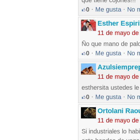
que tiene cojones!!!
0
·
Me gusta
·
No 
Esther Espir
11 de mayo de
Ño que mano de palo 
0
·
Me gusta
·
No 
Azulsiempr
11 de mayo de
esthersita ustedes le
0
·
Me gusta
·
No 
Ortolani Rao
11 de mayo de
Si industriales lo hab