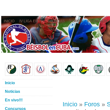
INICIO
IV LIGA ELITE
NOTICIAS
FOROS
PRONÓSTIC
Inicio
Noticias
En vivo!!!
Inicio
»
Foros
»
S
Concursos