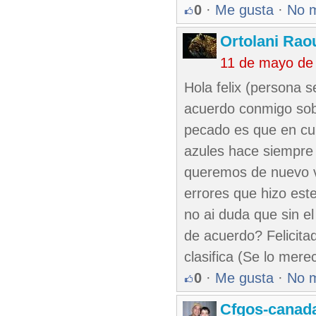
0
·
Me gusta
·
No 
Ortolani Rao
11 de mayo de
Hola felix (persona 
acuerdo conmigo sob
pecado es que en cu
azules hace siempre 
queremos de nuevo v
errores que hizo est
no ai duda que sin e
de acuerdo? Felicitad
clasifica (Se lo mer
0
·
Me gusta
·
No 
Cfgos-canad