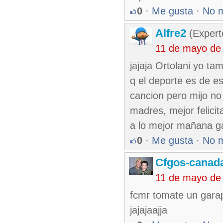
0
·
Me gusta
·
No 
Alfre2
(Expert
11 de mayo de
jajaja Ortolani yo t
q el deporte es de e
cancion pero mijo no
madres, mejor felici
a lo mejor mañana g
0
·
Me gusta
·
No 
Cfgos-canad
11 de mayo de
fcmr tomate un garap
jajajaajja