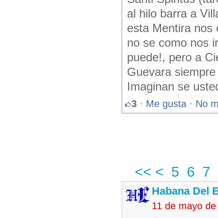
al hilo barra a Vi
esta Mentira nos 
no se como nos ir
puede!, pero a C
Guevara siempre n
Imaginan se uste
3
·
Me gusta
·
No m
<<
<
5
6
7
Habana Del E
11 de mayo de