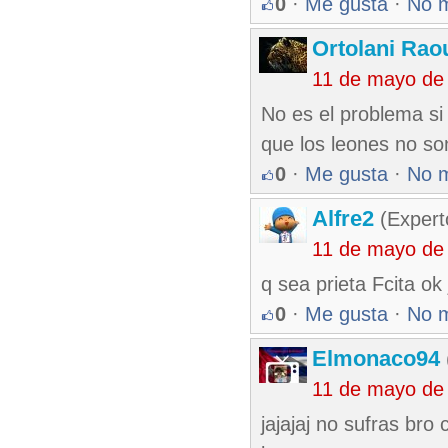
0
·
Me gusta
·
No 
Ortolani Rao
11 de mayo de
No es el problema si
que los leones no s
0
·
Me gusta
·
No 
Alfre2
(Expert
11 de mayo de
q sea prieta Fcita ok 
0
·
Me gusta
·
No 
Elmonaco94
11 de mayo de
jajajaj no sufras bro