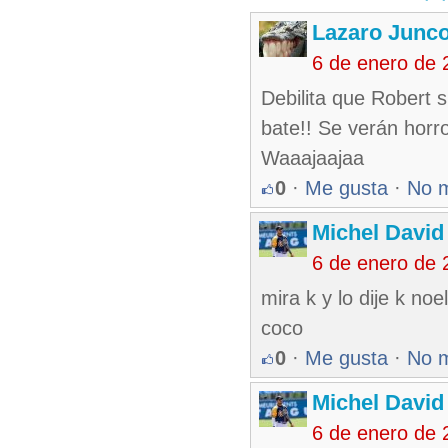
Lazaro Junc
6 de enero de 
Debilita que Robert s
bate!! Se verán horro
Waaajaajaa
0
·
Me gusta
·
No 
Michel Davi
6 de enero de 
mira k y lo dije k no
coco
0
·
Me gusta
·
No 
Michel Davi
6 de enero de 