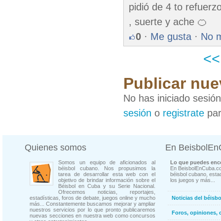
pidió de 4 to refue
, suerte y ache 🍊
0
·
Me gusta
·
No 
<
Publicar nue
No has iniciado sesió
sesión
o
registrate
par
Quienes somos
En BeisbolE
Somos un equipo de aficionados al
Lo que puedes enco
béisbol cubano. Nos propusimos la
En BeisbolEnCuba.co
tarea de desarrollar esta web con el
béisbol cubano, estad
objetivo de brindar información sobre el
los juegos y más...
Béisbol en Cuba y su Serie Nacional.
Ofrecemos noticias, reportajes,
estadísticas, foros de debate, juegos online y mucho
Noticias del béisb
más... Constantemente buscamos mejorar y ampliar
nuestros servicios por lo que pronto publicaremos
Foros, opiniones, 
nuevas secciones en nuestra web como concursos