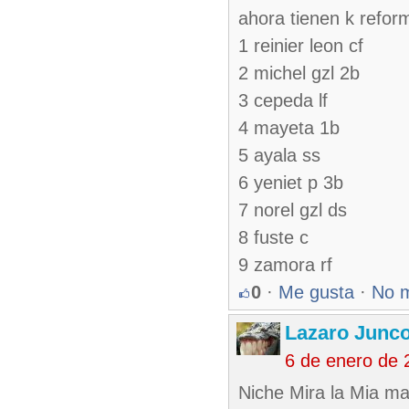
ahora tienen k reform
1 reinier leon cf
2 michel gzl 2b
3 cepeda lf
4 mayeta 1b
5 ayala ss
6 yeniet p 3b
7 norel gzl ds
8 fuste c
9 zamora rf
0
·
Me gusta
·
No 
Lazaro Junc
6 de enero de 
Niche Mira la Mia ma