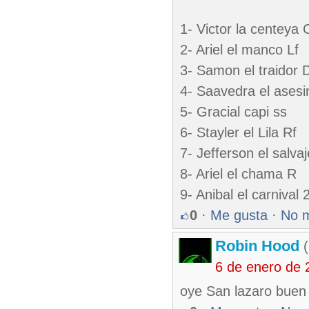
1- Victor la centeya 
2- Ariel el manco Lf
3- Samon el traidor 
4- Saavedra el asesi
5- Gracial capi ss
6- Stayler el Lila Rf
7- Jefferson el salva
8- Ariel el chama R
9- Anibal el carnival 
0
·
Me gusta
·
No 
Robin Hood
(
6 de enero de 
oye San lazaro buen