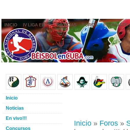
INICIO
IV LIGA ELITE
NOTICIAS
FOROS
PRONÓSTIC
Inicio
Noticias
En vivo!!!
Inicio
»
Foros
»
S
Concursos