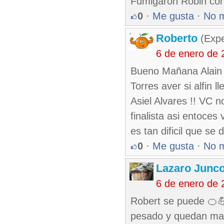
Fumigaron Robin con
0
·
Me gusta
·
No 
Roberto
(Exp
6 de enero de 
Bueno Mañana Alain 
Torres aver si alfin l
Asiel Alvares !! VC n
finalista asi entoces
es tan dificil que s
0
·
Me gusta
·
No 
Lazaro Junc
6 de enero de 
Robert se puede 🍊
pesado y quedan mata