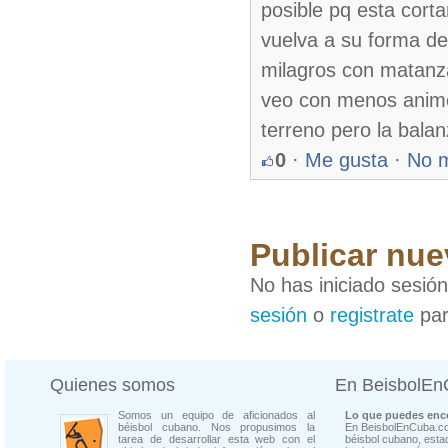
posible pq esta cort
vuelva a su forma dep
milagros con matanza
veo con menos animos
terreno pero la balan
0
·
Me gusta
·
No 
Publicar nue
No has iniciado sesió
sesión
o
registrate
par
Quienes somos
En BeisbolE
Somos un equipo de aficionados al
Lo que puedes enco
béisbol cubano. Nos propusimos la
En BeisbolEnCuba.co
tarea de desarrollar esta web con el
béisbol cubano, estad