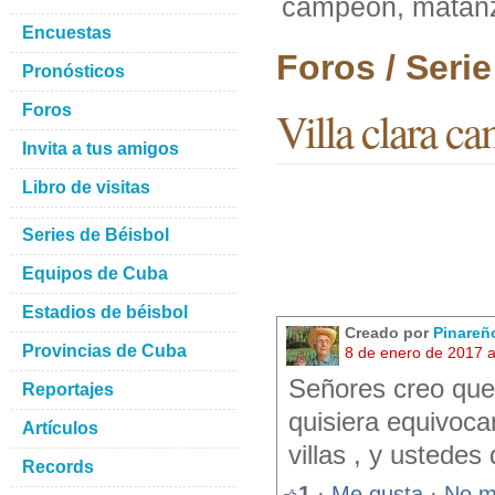
campeón, matanza
Encuestas
Foros / Seri
Pronósticos
Foros
Villa clara ca
Invita a tus amigos
Libro de visitas
Series de Béisbol
Equipos de Cuba
Estadios de béisbol
Creado por
Pinareñ
Provincias de Cuba
8 de enero de 2017 
Señores creo que 
Reportajes
quisiera equivoca
Artículos
villas , y ustede
Records
1
·
Me gusta
·
No m