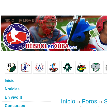
INICIO
IV LIGA ELITE
NOTICIAS
FOROS
PRONÓSTIC
Inicio
Noticias
En vivo!!!
Inicio
»
Foros
»
S
Concursos