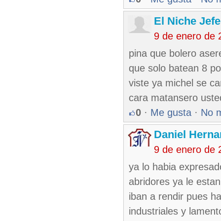
El Niche Jef
9 de enero de 
pina que bolero aser
que solo batean 8 po
viste ya michel se ca
cara matansero uste
0
·
Me gusta
·
No 
Daniel Hern
9 de enero de 
ya lo habia expresad
abridores ya le esta
iban a rendir pues h
industriales y lament