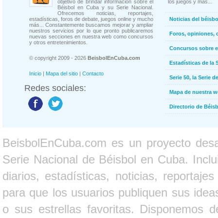
objetivo de brindar información sobre el
los juegos y más...
Béisbol en Cuba y su Serie Nacional.
Ofrecemos noticias, reportajes,
estadísticas, foros de debate, juegos online y mucho
Noticias del béisb
más... Constantemente buscamos mejorar y ampliar
nuestros servicios por lo que pronto publicaremos
Foros, opiniones, 
nuevas secciones en nuestra web como concursos
y otros entretenimientos.
Concursos sobre e
© copyright 2009 - 2026
BeisbolEnCuba.com
Estadísticas de la 
Inicio
|
Mapa del sitio
|
Contacto
Serie 50, la Serie d
Redes sociales:
Mapa de nuestra 
Directorio de Béi
BeisbolEnCuba.com es un proyecto desarr
Serie Nacional de Béisbol en Cuba. Inclui
diarios, estadísticas, noticias, report
para que los usuarios publiquen sus ideas
o sus estrellas favoritas. Disponemos d