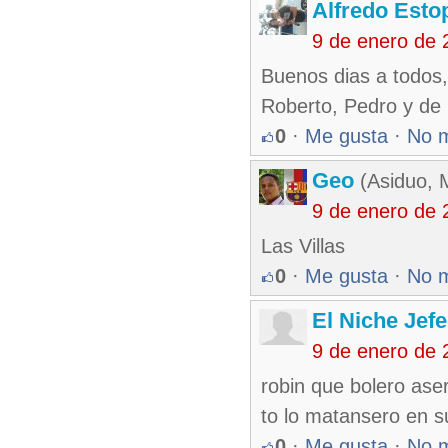
Alfredo Esto
9 de enero de 
Buenos dias a todos,
Roberto, Pedro y de
0
·
Me gusta
·
No 
Geo
(Asiduo, 
9 de enero de 
Las Villas
0
·
Me gusta
·
No 
El Niche Jef
9 de enero de 
robin que bolero aser
to lo matansero en s
0
·
Me gusta
·
No 