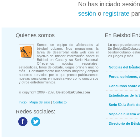
No has iniciado sesió
sesión
o
registrate
par
Quienes somos
En BeisbolE
Somos un equipo de aficionados al
Lo que puedes enco
béisbol cubano. Nos propusimos la
En BeisbolEnCuba.co
tarea de desarrollar esta web con el
béisbol cubano, estad
objetivo de brindar información sobre el
los juegos y más...
Béisbol en Cuba y su Serie Nacional.
Ofrecemos noticias, reportajes,
estadísticas, foros de debate, juegos online y mucho
Noticias del béisb
más... Constantemente buscamos mejorar y ampliar
nuestros servicios por lo que pronto publicaremos
Foros, opiniones, 
nuevas secciones en nuestra web como concursos
y otros entretenimientos.
Concursos sobre e
© copyright 2009 - 2026
BeisbolEnCuba.com
Estadísticas de la 
Inicio
|
Mapa del sitio
|
Contacto
Serie 50, la Serie d
Redes sociales:
Mapa de nuestra 
Directorio de Béi