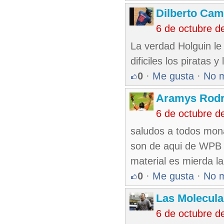
Dilberto Ca
6 de octubre d
La verdad Holguin le 
dificiles los piratas 
0
·
Me gusta
·
No 
Aramys Rodr
6 de octubre d
saludos a todos mon
son de aqui de WPB j
material es mierda la
0
·
Me gusta
·
No 
Las Molecul
6 de octubre d