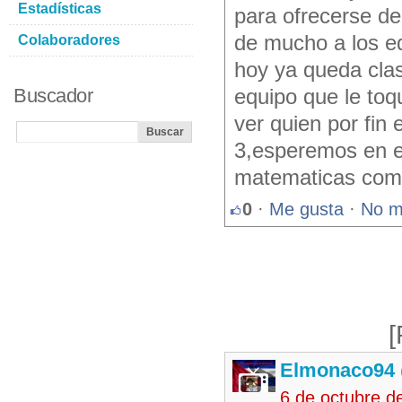
Estadísticas
para ofrecerse de
de mucho a los equ
Colaboradores
hoy ya queda clas
Buscador
equipo que le to
ver quien por fin 
3,esperemos en es
matematicas como 
0
·
Me gusta
·
No m
[
Elmonaco94
6 de octubre d