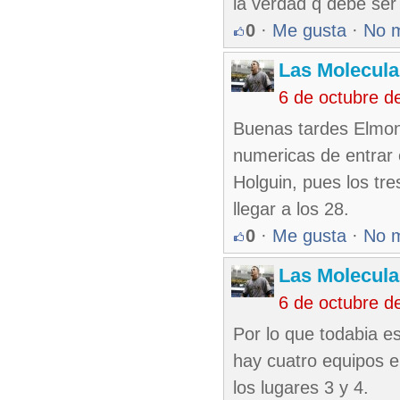
la verdad q debe ser 
0
·
Me gusta
·
No 
Las Molecul
6 de octubre d
Buenas tardes Elmona
numericas de entrar 
Holguin, pues los tr
llegar a los 28.
0
·
Me gusta
·
No 
Las Molecul
6 de octubre d
Por lo que todabia es
hay cuatro equipos e
los lugares 3 y 4.