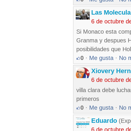
Las Molecul
6 de octubre d
Si Monaco esta com
Granma y despues Ho
posibilidades que Hol
0
·
Me gusta
·
No 
Xiovery Hern
6 de octubre d
villa clara debe luch
primeros
0
·
Me gusta
·
No 
Eduardo
(Exp
6 de octubre d