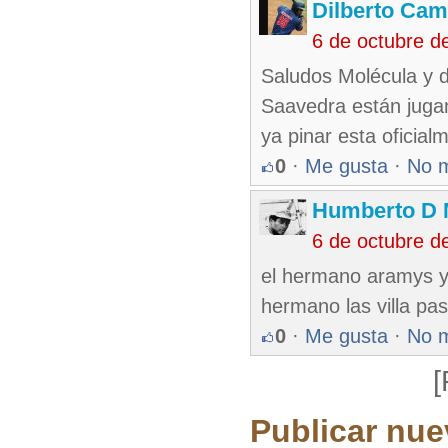
Dilberto Ca
6 de octubre d
Saludos Molécula y 
Saavedra están jugan
ya pinar esta oficial
0
·
Me gusta
·
No 
Humberto D
6 de octubre d
el hermano aramys yo 
hermano las villa pa
0
·
Me gusta
·
No 
[
Publicar nue