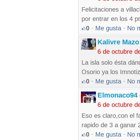
Felicitaciones a villa
por entrar en los 4 
0
·
Me gusta
·
No 
Kalivre Maz
6 de octubre d
La isla solo ésta dá
Osorio ya los Imnoti
0
·
Me gusta
·
No 
Elmonaco94
6 de octubre d
Eso es claro,con el 
rapido de 3 a ganar 
0
·
Me gusta
·
No 