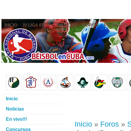
INICIO
IV LIGA ELITE
NOTICIAS
FOROS
PRONÓSTIC
Inicio
Noticias
En vivo!!!
Inicio
»
Foros
»
S
Concursos