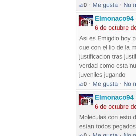
0
·
Me gusta
·
No 
Elmonaco94
6 de octubre d
Asi es Emigdio hoy p
que con el lio de la 
justificacion tras ju
verdad como esta nu
juveniles jugando
0
·
Me gusta
·
No 
Elmonaco94
6 de octubre d
Moleculas con esto 
estan todos pegados p
0
·
Me gusta
·
No 