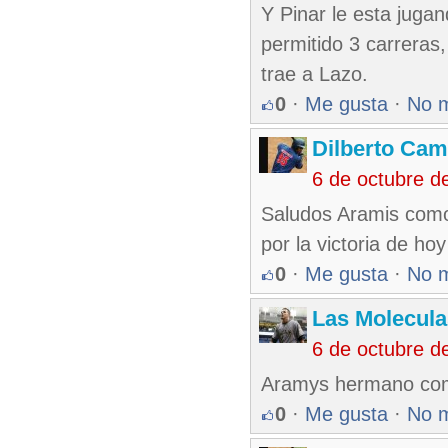
Y Pinar le esta jugand
permitido 3 carreras,
trae a Lazo.
0
·
Me gusta
·
No 
Dilberto Ca
6 de octubre d
Saludos Aramis como e
por la victoria de hoy
0
·
Me gusta
·
No 
Las Molecul
6 de octubre d
Aramys hermano como 
0
·
Me gusta
·
No 