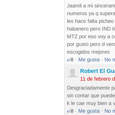
Jaamli a mi sinceram
numeros ya q supera 
les hace falta piche
habanero pero IND t
MTZ por eso voy a con
por gusto pero d ver
escogidos mejores
0
·
Me gusta
·
No 
Robert El Gu
11 de febrero 
Desgraciadamente par
sin contar que puede
k le cae muy bien a v
0
·
Me gusta
·
No 