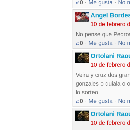
0
·
Me gusta
·
No 
Angel Borde
10 de febrero 
No pense que Pedros
0
·
Me gusta
·
No 
Ortolani Rao
10 de febrero 
Veira y cruz dos gra
gonzales o quiala o 
lo sorteo
0
·
Me gusta
·
No 
Ortolani Rao
10 de febrero 