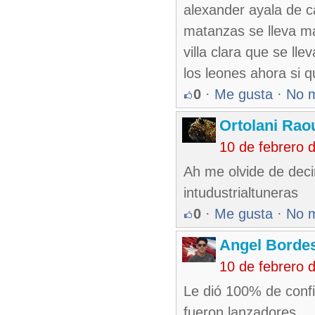
alexander ayala de c
matanzas se lleva mai
villa clara que se ll
los leones ahora si 
0
·
Me gusta
·
No 
Ortolani Rao
10 de febrero 
Ah me olvide de deci
intudustrialtuneras
0
·
Me gusta
·
No 
Angel Borde
10 de febrero 
Le dió 100% de confi
fueron lanzadores.