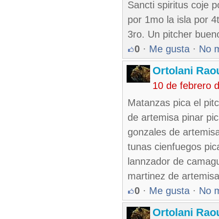
Sancti spiritus coje 
por 1mo la isla por 4
3ro. Un pitcher buen
0
·
Me gusta
·
No 
Ortolani Rao
10 de febrero 
Matanzas pica el pit
de artemisa pinar pic
gonzales de artemisa 
tunas cienfuegos pica
lannzador de camaguey
martinez de artemisa
0
·
Me gusta
·
No 
Ortolani Rao