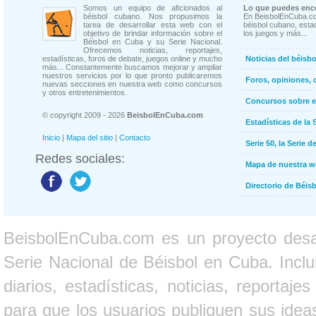
Somos un equipo de aficionados al
Lo que puedes enco
béisbol cubano. Nos propusimos la
En BeisbolEnCuba.co
tarea de desarrollar esta web con el
béisbol cubano, estad
objetivo de brindar información sobre el
los juegos y más...
Béisbol en Cuba y su Serie Nacional.
Ofrecemos noticias, reportajes,
estadísticas, foros de debate, juegos online y mucho
Noticias del béisb
más... Constantemente buscamos mejorar y ampliar
nuestros servicios por lo que pronto publicaremos
Foros, opiniones, 
nuevas secciones en nuestra web como concursos
y otros entretenimientos.
Concursos sobre e
© copyright 2009 - 2026
BeisbolEnCuba.com
Estadísticas de la 
Inicio
|
Mapa del sitio
|
Contacto
Serie 50, la Serie d
Redes sociales:
Mapa de nuestra 
Directorio de Béi
BeisbolEnCuba.com es un proyecto desarr
Serie Nacional de Béisbol en Cuba. Inclui
diarios, estadísticas, noticias, report
para que los usuarios publiquen sus ideas