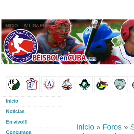
INICIO
IV LIGA ELITE
NOTICIAS
FOROS
PRONÓSTIC
Inicio
Noticias
En vivo!!!
Inicio
»
Foros
»
S
Concursos