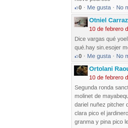
0
·
Me gusta
·
No 
Otniel Carra
10 de febrero 
Dice vargas qué yoel
qué.hay sin.esojer m
0
·
Me gusta
·
No 
Ortolani Rao
10 de febrero 
Segunda ronda sancti
molinet de mayabeque
dariel nuñez pitcher 
clara pico el jardine
granma y pina pico l