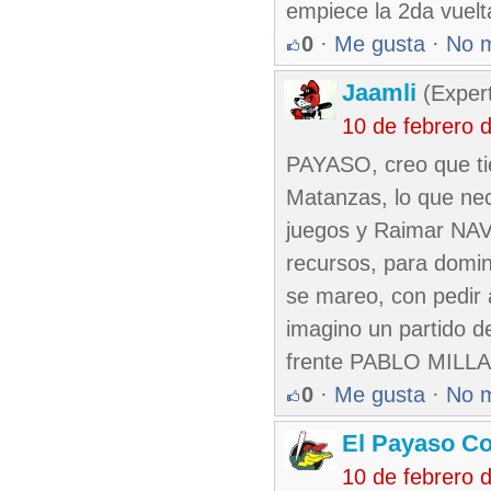
empiece la 2da vuelta
0
·
Me gusta
·
No 
Jaamli
(Expert
10 de febrero 
PAYASO, creo que ti
Matanzas, lo que nec
juegos y Raimar NAV
recursos, para domina
se mareo, con pedir 
imagino un partido de
frente PABLO MILLAN
0
·
Me gusta
·
No 
El Payaso C
10 de febrero 