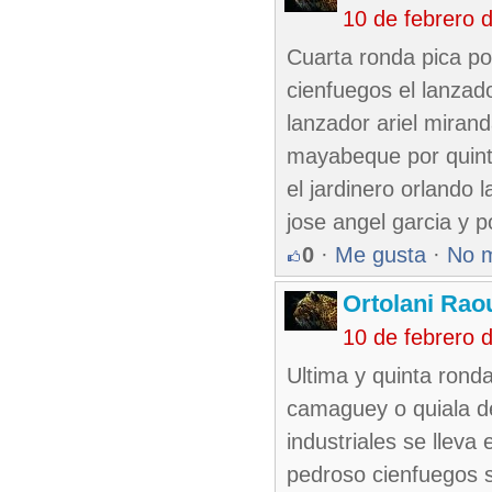
10 de febrero 
Cuarta ronda pica por
cienfuegos el lanzad
lanzador ariel miran
mayabeque por quinto
el jardinero orlando 
jose angel garcia y p
0
·
Me gusta
·
No 
Ortolani Rao
10 de febrero 
Ultima y quinta rond
camaguey o quiala d
industriales se lleva 
pedroso cienfuegos se