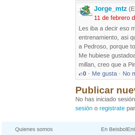
Jorge_mtz
(E
11 de febrero 
Les iba a decir eso m
entrenamiento, asi q
a Pedroso, porque t
Me hubiese gustadoa
millan, creo que a Pi
0
·
Me gusta
·
No 
Publicar nue
No has iniciado sesió
sesión
o
registrate
par
Quienes somos
En BeisbolE