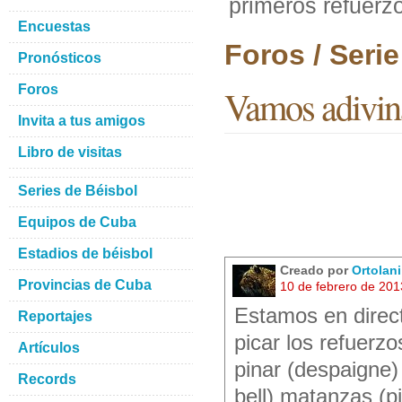
primeros refuerz
Encuestas
Foros / Seri
Pronósticos
Foros
Vamos adivina
Invita a tus amigos
Libro de visitas
Series de Béisbol
Equipos de Cuba
Estadios de béisbol
Creado por
Ortolan
Provincias de Cuba
10 de febrero de 20
Estamos en direct
Reportajes
picar los refuerz
Artículos
pinar (despaigne) c
Records
bell) matanzas (pi