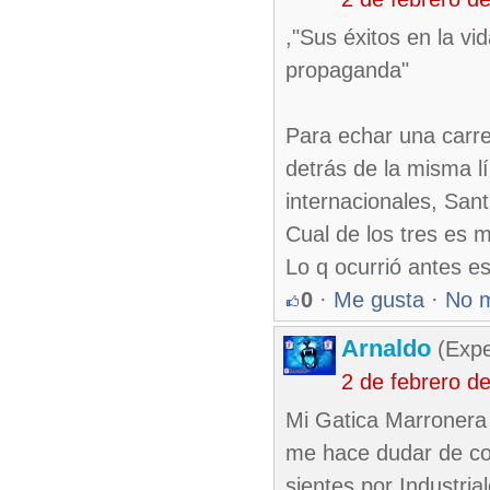
,"Sus éxitos en la vi
propaganda"
Para echar una carre
detrás de la misma lí
internacionales, Santi
Cual de los tres es m
Lo q ocurrió antes es
0
·
Me gusta
·
No 
Arnaldo
(Expe
2 de febrero d
Mi Gatica Marronera 
me hace dudar de co
sientes por Industria