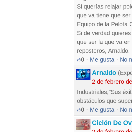
Si querías relajar po
que va tiene que ser
Equipo de la Pelota 
Si de verdad quieres 
que ser la que va en
reposteros, Arnaldo.
0
·
Me gusta
·
No 
Arnaldo
(Expe
2 de febrero d
Industriales,"Sus éxi
obstáculos que super
0
·
Me gusta
·
No 
Ciclón De O
2 de febrero d