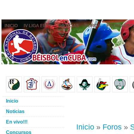
INICIO
IV LIGA ELITE
NOTICIAS
FOROS
PRONÓSTIC
Inicio
Noticias
En vivo!!!
Inicio
»
Foros
»
S
Concursos