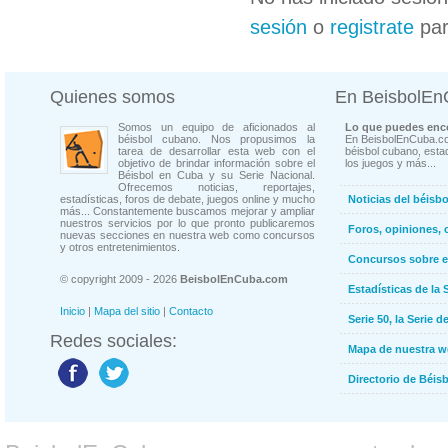
sesión
o
registrate
par
Quienes somos
En BeisbolE
Somos un equipo de aficionados al
Lo que puedes enco
béisbol cubano. Nos propusimos la
En BeisbolEnCuba.co
tarea de desarrollar esta web con el
béisbol cubano, estad
objetivo de brindar información sobre el
los juegos y más...
Béisbol en Cuba y su Serie Nacional.
Ofrecemos noticias, reportajes,
estadísticas, foros de debate, juegos online y mucho
Noticias del béisb
más... Constantemente buscamos mejorar y ampliar
nuestros servicios por lo que pronto publicaremos
Foros, opiniones, 
nuevas secciones en nuestra web como concursos
y otros entretenimientos.
Concursos sobre e
© copyright 2009 - 2026
BeisbolEnCuba.com
Estadísticas de la 
Inicio
|
Mapa del sitio
|
Contacto
Serie 50, la Serie d
Redes sociales:
Mapa de nuestra 
Directorio de Béi