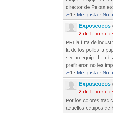
director de Pelota et
0
·
Me gusta
·
No 
Exposcocos
2 de febrero d
PRI la futa de indust
la de los pollos la 
ser un equipo hembra
prefirieron no les im
0
·
Me gusta
·
No 
Exposcocos
2 de febrero d
Por los colores tradi
aquellos equipos de h