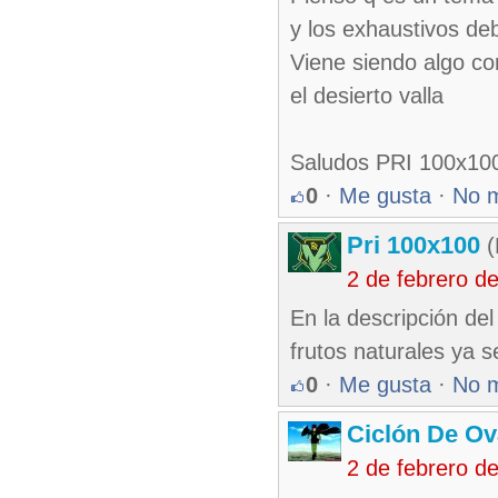
y los exhaustivos deb
Viene siendo algo c
el desierto valla
Saludos PRI 100x10
0
·
Me gusta
·
No 
Pri 100x100
(
2 de febrero d
En la descripción del
frutos naturales ya s
0
·
Me gusta
·
No 
Ciclón De O
2 de febrero d