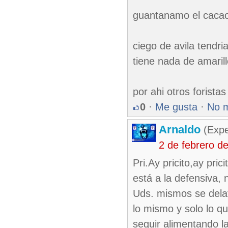
guantanamo el cacao
ciego de avila tendr
tiene nada de amaril
por ahi otros forist
0
·
Me gusta
·
No 
Arnaldo
(Expe
2 de febrero d
Pri.Ay pricito,ay pri
está a la defensiva, 
Uds. mismos se dela
lo mismo y solo lo q
seguir alimentando l