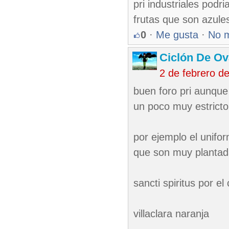
pri industriales podr
frutas que son azule
0
·
Me gusta
·
No 
Ciclón De O
2 de febrero d
buen foro pri aunque 
un poco muy estricto
por ejemplo el unifor
que son muy plantada
sancti spiritus por e
villaclara naranja