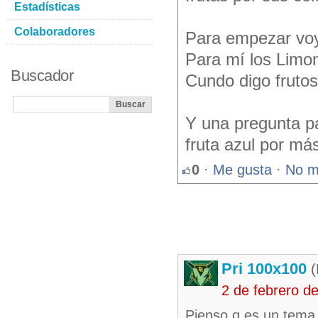
Estadísticas
Colaboradores
Para empezar voy 
Para mí los Limo
Buscador
Cundo digo frutos
Y una pregunta p
fruta azul por más
0
·
Me gusta
·
No m
Pri 100x100
(
2 de febrero d
Pienso q es un tema 