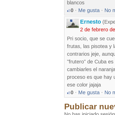
blancos
0
·
Me gusta
·
No 
Ernesto
(Expe
2 de febrero d
Pri socio, que se cu
frutas, las pisotea y 
contrarios jeje, aun
"frutero" de Cuba es
cambiarles el naranja
proceso es que hay u
ese color jajaja
0
·
Me gusta
·
No 
Publicar nue
No has iniciado sesió