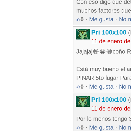
Con eso digo que det
muchos factores que 
0
·
Me gusta
·
No 
Pri 100x100
(
11 de enero de
Jajajaj😂😂😂coño Ray
Está muy bueno el an
PINAR 5to lugar Para
0
·
Me gusta
·
No 
Pri 100x100
(
11 de enero de
Por lo menos tengo 3
0
·
Me gusta
·
No 