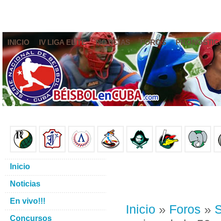
INICIO
IV LIGA ELITE
NOTICIAS
FOROS
PRONÓSTIC
Inicio
Noticias
En vivo!!!
Inicio
»
Foros
»
S
Concursos