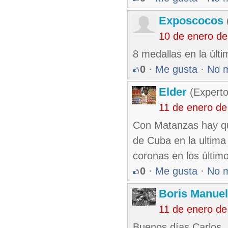
Exposcocos
10 de enero d
8 medallas en la últ
0
·
Me gusta
·
No 
Elder
(Experto
11 de enero de
Con Matanzas hay qu
de Cuba en la ultima
coronas en los últim
0
·
Me gusta
·
No 
Boris Manue
11 de enero de
Buenos días Carlos, 