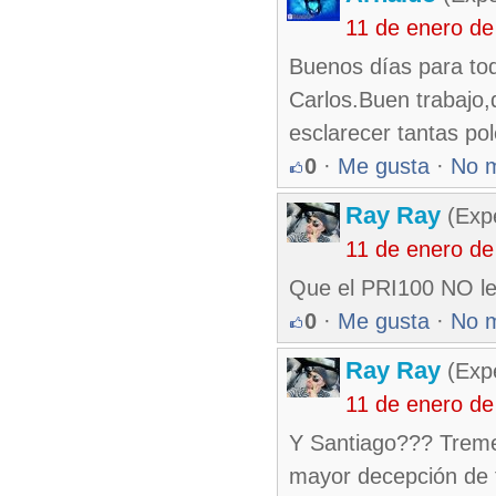
11 de enero de
Buenos días para tod
Carlos.Buen trabajo,
esclarecer tantas po
0
·
Me gusta
·
No 
Ray Ray
(Exp
11 de enero de
Que el PRI100 NO lea 
0
·
Me gusta
·
No 
Ray Ray
(Exp
11 de enero de
Y Santiago??? Tremend
mayor decepción de to