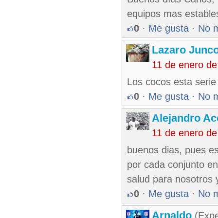
equipos mas estables
0
·
Me gusta
·
No 
Lazaro Junc
11 de enero de
Los cocos esta serie
0
·
Me gusta
·
No 
Alejandro Ac
11 de enero de
buenos dias, pues es
por cada conjunto en
salud para nosotros 
0
·
Me gusta
·
No 
Arnaldo
(Expe