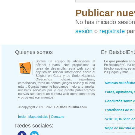
Publicar nue
No has iniciado sesió
sesión
o
registrate
par
Quienes somos
En BeisbolE
Somos un equipo de aficionados al
Lo que puedes enco
béisbol cubano. Nos propusimos la
En BeisbolEnCuba.co
tarea de desarrollar esta web con el
béisbol cubano, estad
objetivo de brindar información sobre el
los juegos y más...
Béisbol en Cuba y su Serie Nacional.
Ofrecemos noticias, reportajes,
estadísticas, foros de debate, juegos online y mucho
Noticias del béisb
más... Constantemente buscamos mejorar y ampliar
nuestros servicios por lo que pronto publicaremos
Foros, opiniones, 
nuevas secciones en nuestra web como concursos
y otros entretenimientos.
Concursos sobre e
© copyright 2009 - 2026
BeisbolEnCuba.com
Estadísticas de la 
Inicio
|
Mapa del sitio
|
Contacto
Serie 50, la Serie d
Redes sociales:
Mapa de nuestra 