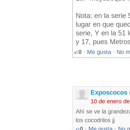
Nota: en la serie
lugar en que qued
serie, Y en la 51
y 17, pues Metros
0
·
Me gusta
·
No m
Exposcocos
10 de enero d
Ahí se ve la grandez
los cocodrilos jj
0
·
Me gusta
·
No 