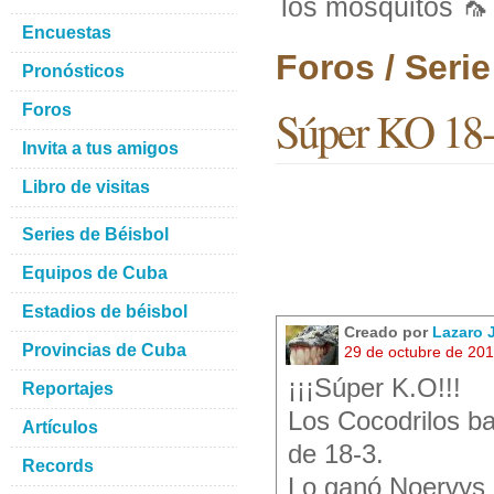
los mosquitos 🦟
Encuestas
Foros / Seri
Pronósticos
Foros
Súper KO 18-3
Invita a tus amigos
Libro de visitas
Series de Béisbol
Equipos de Cuba
Estadios de béisbol
Creado por
Lazaro
Provincias de Cuba
29 de octubre de 20
¡¡¡Súper K.O!!!
Reportajes
Los Cocodrilos b
Artículos
de 18-3.
Records
Lo ganó Noervys E