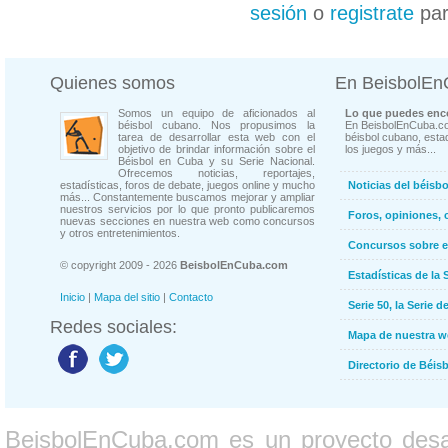
sesión
o
registrate
par
Quienes somos
En BeisbolE
Somos un equipo de aficionados al
Lo que puedes enco
béisbol cubano. Nos propusimos la
En BeisbolEnCuba.co
tarea de desarrollar esta web con el
béisbol cubano, estad
objetivo de brindar información sobre el
los juegos y más...
Béisbol en Cuba y su Serie Nacional.
Ofrecemos noticias, reportajes,
estadísticas, foros de debate, juegos online y mucho
Noticias del béisb
más... Constantemente buscamos mejorar y ampliar
nuestros servicios por lo que pronto publicaremos
Foros, opiniones, 
nuevas secciones en nuestra web como concursos
y otros entretenimientos.
Concursos sobre e
© copyright 2009 - 2026
BeisbolEnCuba.com
Estadísticas de la 
Inicio
|
Mapa del sitio
|
Contacto
Serie 50, la Serie d
Redes sociales:
Mapa de nuestra 
Directorio de Béi
BeisbolEnCuba.com es un proyecto desarr