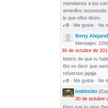
mandamos a los como
amarillos reconocid
lo que ellos dicen.
0
·
Me gusta
·
No 
Beny Alejan
Mensajes: 229
30 de octubre de 20
Matrix de que tu hab
6to es decir que sant
refuersos jajajja
0
·
Me gusta
·
No 
Indómito
(Exp
30 de octubre 
Para que tu veas Ben