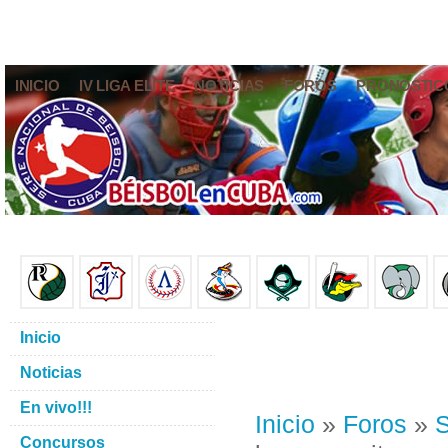
INICIO
IV LIGA ELITE
NOTICIAS
FOROS
PRONÓSTIC
Inicio
Noticias
En vivo!!!
Inicio
»
Foros
»
S
Concursos