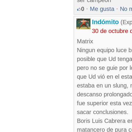
ser campeón
0
·
Me gusta
·
No 
Indómito
(Exp
30 de octubre 
Matrix
Ningun equipo luce b
posible que Ud tenga
pero no se guie por 
que Ud vió en el esta
estaba en un slung, 
descanso prolongado.
fue superior esta ve
sacar conclusiones.
Boris Luis Cabrera e
matancero de pura ce