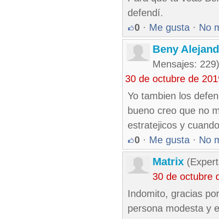
defendí.
0
·
Me gusta
·
No 
Beny Alejan
Mensajes: 229
30 de octubre de 20
Yo tambien los defend
bueno creo que no m
estratejicos y cuando
0
·
Me gusta
·
No 
Matrix
(Expert
30 de octubre 
Indomito, gracias po
persona modesta y e