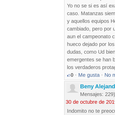
Yo no se si es así e
caso. Matanzas siemp
y aquellos equipos H
cambiado, pero por 
aun el campeonato co
hueco dejado por los 
dudas, como Ud bien 
emergentes se han b
los verdaderos protag
0
·
Me gusta
·
No 
Beny Alejan
Mensajes: 229
30 de octubre de 20
Indomito no te preo