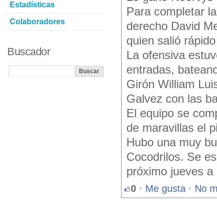
Estadísticas
Para completar la 
Colaboradores
derecho David Men
quien salió rápido
Buscador
La ofensiva estuv
entradas, bateand
Girón William Lui
Galvez con las ba
El equipo se comp
de maravillas el p
Hubo una muy bue
Cocodrilos. Se es
próximo jueves a 
0
·
Me gusta
·
No m