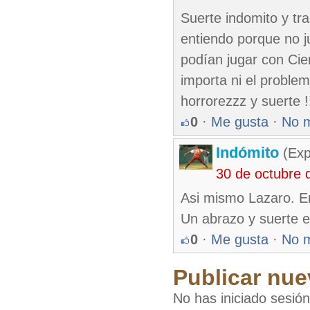
Suerte indomito y tra
entiendo porque no ju
podían jugar con Cie
importa ni el proble
horrorezzz y suerte !
0
·
Me gusta
·
No 
Indómito
(Exp
30 de octubre 
Asi mismo Lazaro. En
Un abrazo y suerte en
0
·
Me gusta
·
No 
Publicar nue
No has iniciado sesió