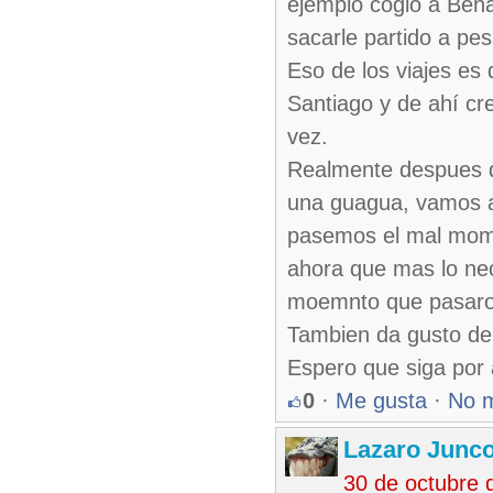
ejemplo cogió a Bena
sacarle partido a pe
Eso de los viajes es
Santiago y de ahí cre
vez.
Realmente despues de
una guagua, vamos a
pasemos el mal momen
ahora que mas lo nec
moemnto que pasaron
Tambien da gusto deb
Espero que siga por 
0
·
Me gusta
·
No 
Lazaro Junc
30 de octubre 