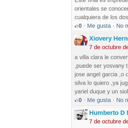
Este final es impred
orientales se conoc
cualquiera de los do
0
·
Me gusta
·
No 
Xiovery Hern
7 de octubre d
a villa clara le conv
,puede ser yosvany t
jose angel garcia ,o 
silva lo quiero ,ya ju
yariel duque y un sio
0
·
Me gusta
·
No 
Humberto D
7 de octubre d