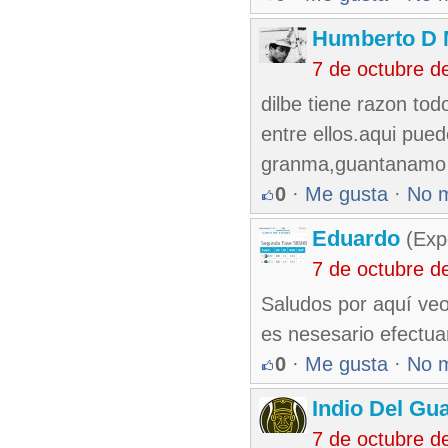
Humberto D
7 de octubre d
dilbe tiene razon to
entre ellos.aqui pue
granma,guantanamo y
0
·
Me gusta
·
No 
Eduardo
(Exp
7 de octubre d
Saludos por aquí veo
es nesesario efectua
0
·
Me gusta
·
No 
Indio Del Gu
7 de octubre d