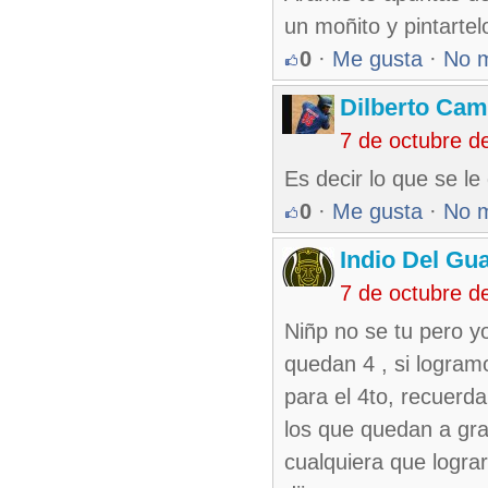
un moñito y pintartel
0
·
Me gusta
·
No 
Dilberto Ca
7 de octubre d
Es decir lo que se le
0
·
Me gusta
·
No 
Indio Del Gu
7 de octubre d
Niñp no se tu pero yo
quedan 4 , si logramo
para el 4to, recuerda
los que quedan a gra
cualquiera que logra