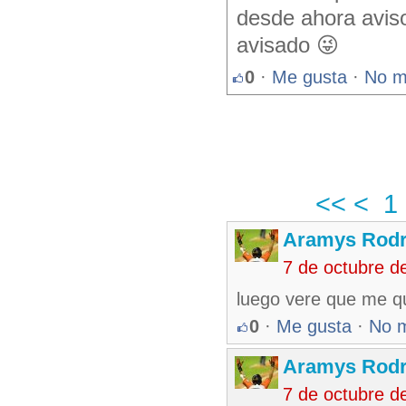
desde ahora aviso
avisado 😜
0
·
Me gusta
·
No m
<<
<
1
Aramys Rodr
7 de octubre d
luego vere que me q
0
·
Me gusta
·
No 
Aramys Rodr
7 de octubre d