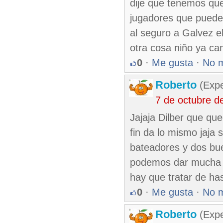
dije que tenemos qu
jugadores que pueden
al seguro a Galvez e
otra cosa niño ya ca
0
·
Me gusta
·
No 
Roberto
(Exp
7 de octubre d
Jajaja Dilber que que
fin da lo mismo jaja
bateadores y dos bue
podemos dar mucha 
hay que tratar de ha
0
·
Me gusta
·
No 
Roberto
(Exp