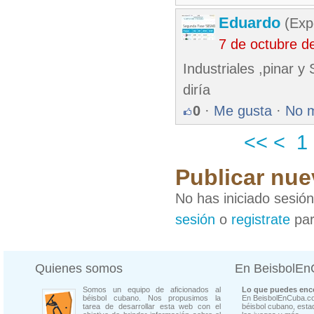
Eduardo
(Exp
7 de octubre d
Industriales ,pinar y
diría
0
·
Me gusta
·
No 
<<
<
1
Publicar nue
No has iniciado sesió
sesión
o
registrate
par
Quienes somos
En BeisbolE
Somos un equipo de aficionados al
Lo que puedes enco
béisbol cubano. Nos propusimos la
En BeisbolEnCuba.co
tarea de desarrollar esta web con el
béisbol cubano, estad