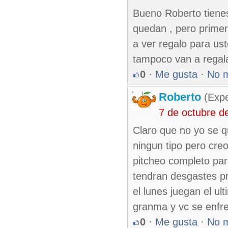
Bueno Roberto tiene
quedan , pero primer
a ver regalo para ust
tampoco van a regal
0
·
Me gusta
·
No 
Roberto
(Exp
7 de octubre d
Claro que no yo se 
ningun tipo pero cre
pitcheo completo pa
tendran desgastes p
el lunes juegan el ul
granma y vc se enfre
0
·
Me gusta
·
No 