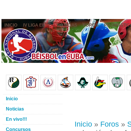
INICIO
IV LIGA ELITE
NOTICIAS
FOROS
PRONÓSTIC
Inicio
Noticias
En vivo!!!
Inicio
»
Foros
»
S
Concursos