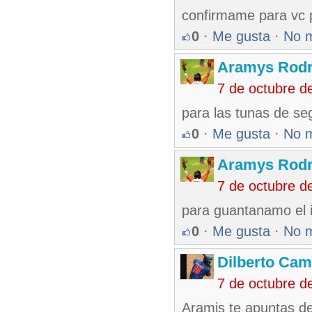
confirmame para vc 
0
·
Me gusta
·
No 
Aramys Rodr
7 de octubre d
para las tunas de se
0
·
Me gusta
·
No 
Aramys Rodr
7 de octubre d
para guantanamo el i
0
·
Me gusta
·
No 
Dilberto Ca
7 de octubre d
Aramis te apuntas de