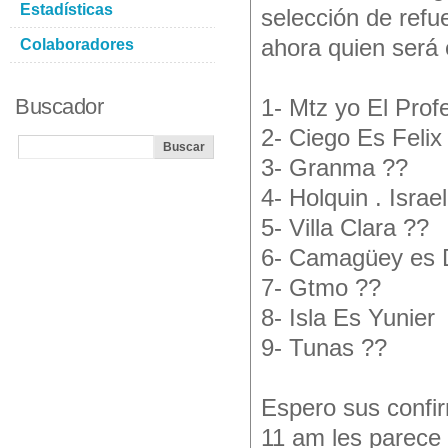
Estadísticas
selección de ref
ahora quien será 
Colaboradores
Buscador
1- Mtz yo El Prof
2- Ciego Es Felix
3- Granma ??
4- Holquin . Israe
5- Villa Clara ??
6- Camagüey es D
7- Gtmo ??
8- Isla Es Yunier
9- Tunas ??
Espero sus confir
11 am les parece