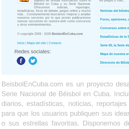
objetivo de brindar información sobre el
los juegos y más...
Béisbol en Cuba y su Serie Nacional.
Ofrecemos noticias, reportajes,
estadísticas, foros de debate, juegos online y mucho
Noticias del béisb
más... Constantemente buscamos mejorar y ampliar
nuestros servicios por lo que pronto publicaremos
Foros, opiniones, 
nuevas secciones en nuestra web como concursos
y otros entretenimientos.
Concursos sobre e
© copyright 2009 - 2026
BeisbolEnCuba.com
Estadísticas de la 
Inicio
|
Mapa del sitio
|
Contacto
Serie 50, la Serie d
Redes sociales:
Mapa de nuestra 
Directorio de Béi
BeisbolEnCuba.com es un proyecto desarr
Serie Nacional de Béisbol en Cuba. Inclui
diarios, estadísticas, noticias, report
para que los usuarios publiquen sus ideas
o sus estrellas favoritas. Disponemos d