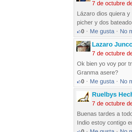
7 de octubre d
Lázaro dios quiera y 
picher y dos bateado
0
·
Me gusta
·
No 
Lazaro Junc
7 de octubre d
Ok bien yo voy por t
Granma asere?
0
·
Me gusta
·
No 
Ruelbys Hech
7 de octubre d
Buenas tardes a tod
Indio estoy contigo e
0
·
Me gusta
·
No 