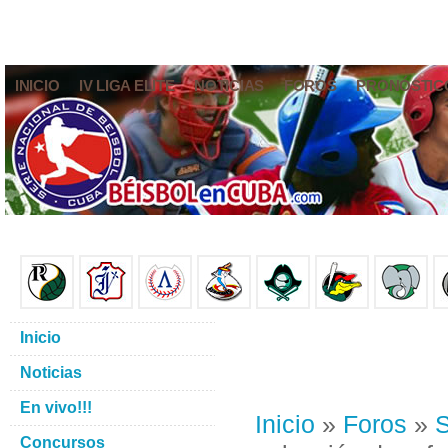
INICIO
IV LIGA ELITE
NOTICIAS
FOROS
PRONÓSTIC
Inicio
Noticias
En vivo!!!
Inicio
»
Foros
»
S
Concursos