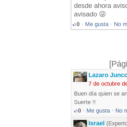
desde ahora aviso
avisado 😜
0
·
Me gusta
·
No m
[Pág
Lazaro Junc
7 de octubre d
Buen día quien se an
Suerte !!
0
·
Me gusta
·
No 
Israel
(Experto