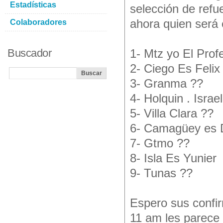
Estadísticas
selección de ref
ahora quien será 
Colaboradores
Buscador
1- Mtz yo El Prof
2- Ciego Es Felix
3- Granma ??
4- Holquin . Israe
5- Villa Clara ??
6- Camagüey es D
7- Gtmo ??
8- Isla Es Yunier
9- Tunas ??
Espero sus confir
11 am les parece