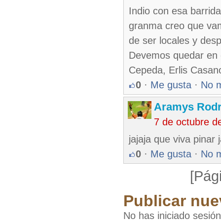
Indio con esa barrida
granma creo que vam
de ser locales y des
Devemos quedar en qu
Cepeda, Erlis Casanov
0
·
Me gusta
·
No 
Aramys Rodr
7 de octubre d
jajaja que viva pinar 
0
·
Me gusta
·
No 
[Pág
Publicar nue
No has iniciado sesió