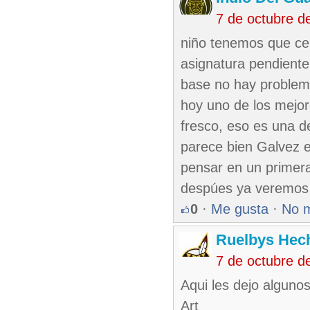
7 de octubre d
niño tenemos que cen
asignatura pendiente
base no hay problema
hoy uno de los mejor
fresco, eso es una d
parece bien Galvez e
pensar en un primera
despúes ya veremo
0
·
Me gusta
·
No 
Ruelbys Hech
7 de octubre d
Aqui les dejo alguno
Art