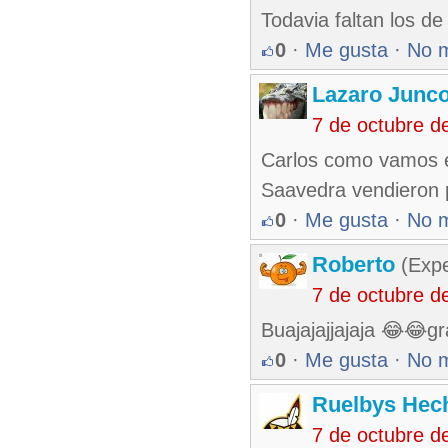
Todavia faltan los d
0
·
Me gusta
·
No 
Lazaro Junc
7 de octubre d
Carlos como vamos e
Saavedra vendieron 
0
·
Me gusta
·
No 
Roberto
(Exp
7 de octubre d
Buajajajjajaja 😂😂gr
0
·
Me gusta
·
No 
Ruelbys Hech
7 de octubre d