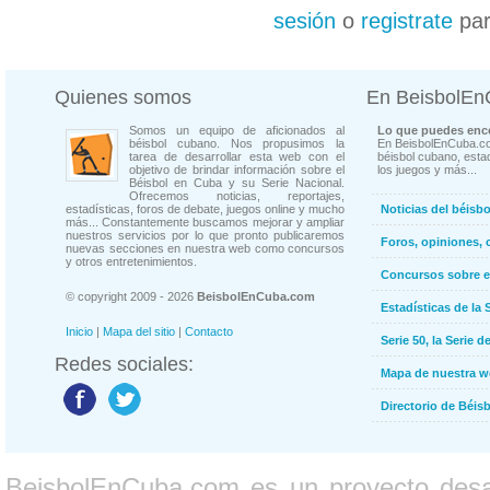
sesión
o
registrate
par
Quienes somos
En BeisbolE
Somos un equipo de aficionados al
Lo que puedes enco
béisbol cubano. Nos propusimos la
En BeisbolEnCuba.co
tarea de desarrollar esta web con el
béisbol cubano, estad
objetivo de brindar información sobre el
los juegos y más...
Béisbol en Cuba y su Serie Nacional.
Ofrecemos noticias, reportajes,
estadísticas, foros de debate, juegos online y mucho
Noticias del béisb
más... Constantemente buscamos mejorar y ampliar
nuestros servicios por lo que pronto publicaremos
Foros, opiniones, 
nuevas secciones en nuestra web como concursos
y otros entretenimientos.
Concursos sobre e
© copyright 2009 - 2026
BeisbolEnCuba.com
Estadísticas de la 
Inicio
|
Mapa del sitio
|
Contacto
Serie 50, la Serie d
Redes sociales:
Mapa de nuestra 
Directorio de Béi
BeisbolEnCuba.com es un proyecto desarr