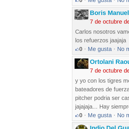
0
·
Me gusta
·
No 
Boris Manue
7 de octubre d
Carlos nosotros vam
los refuerzos jaajaja
0
·
Me gusta
·
No 
Ortolani Rao
7 de octubre d
y yo con los tigres m
bateadores de fuerza,
pitcher podria ser c
jajajaja... Hay siem
0
·
Me gusta
·
No 
Indio Del Gu