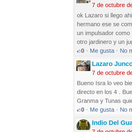
7 de octubre d
ok Lazaro si llego ah
hermano ese se combe
un impulsador como 
otro jardinero y un 
0
·
Me gusta
·
No 
Lazaro Junc
7 de octubre d
Bueno Isra lo veo bi
directo en los 4 . Bu
Granma y Tunas quie
0
·
Me gusta
·
No 
Indio Del Gu
7 de octubre d