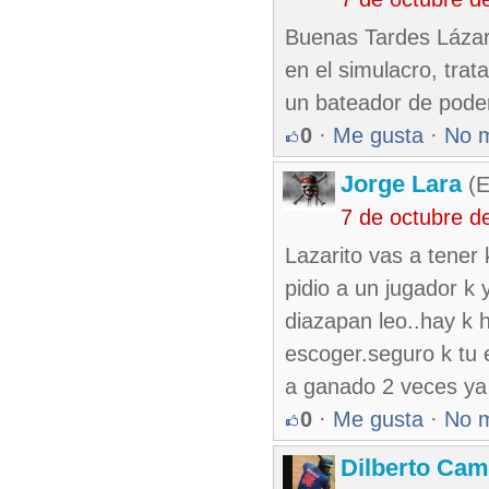
Buenas Tardes Lázaro
en el simulacro, trat
un bateador de pode
0
·
Me gusta
·
No 
Jorge Lara
(E
7 de octubre d
Lazarito vas a tener 
pidio a un jugador k y
diazapan leo..hay k 
escoger.seguro k tu 
a ganado 2 veces ya 
0
·
Me gusta
·
No 
Dilberto Ca