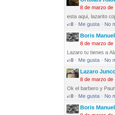
8 de marzo de
esta aqui, lazarito co
0
·
Me gusta
·
No 
Boris Manue
8 de marzo de
Lazaro tu tienes a Al
0
·
Me gusta
·
No 
Lazaro Junc
8 de marzo de
Ok el barbero y Pau
0
·
Me gusta
·
No 
Boris Manue