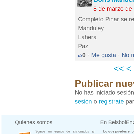
8 de marzo de
Completo Pinar se r
Manduley
Lahera
Paz
0
·
Me gusta
·
No 
<<
<
Publicar nue
No has iniciado sesió
sesión
o
registrate
par
Quienes somos
En BeisbolE
Somos un equipo de aficionados al
Lo que puedes enco