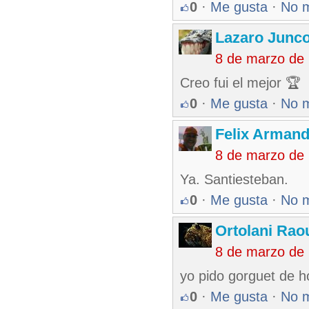
0
·
Me gusta
·
No 
Lazaro Junc
8 de marzo de
Creo fui el mejor 🏆
0
·
Me gusta
·
No 
Felix Armand
8 de marzo de
Ya. Santiesteban.
0
·
Me gusta
·
No 
Ortolani Rao
8 de marzo de
yo pido gorguet de h
0
·
Me gusta
·
No 