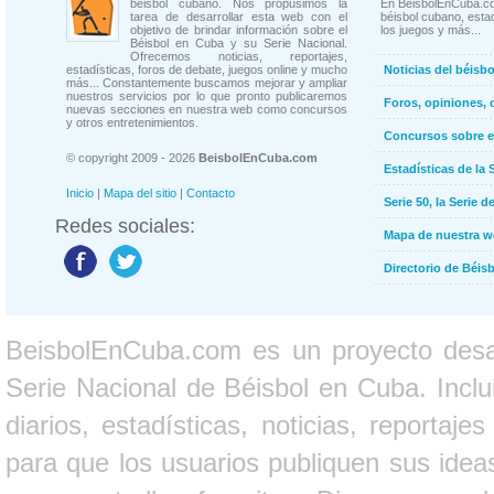
béisbol cubano. Nos propusimos la
En BeisbolEnCuba.co
tarea de desarrollar esta web con el
béisbol cubano, estad
objetivo de brindar información sobre el
los juegos y más...
Béisbol en Cuba y su Serie Nacional.
Ofrecemos noticias, reportajes,
estadísticas, foros de debate, juegos online y mucho
Noticias del béisb
más... Constantemente buscamos mejorar y ampliar
nuestros servicios por lo que pronto publicaremos
Foros, opiniones, 
nuevas secciones en nuestra web como concursos
y otros entretenimientos.
Concursos sobre e
© copyright 2009 - 2026
BeisbolEnCuba.com
Estadísticas de la 
Inicio
|
Mapa del sitio
|
Contacto
Serie 50, la Serie d
Redes sociales:
Mapa de nuestra 
Directorio de Béi
BeisbolEnCuba.com es un proyecto desarr
Serie Nacional de Béisbol en Cuba. Inclui
diarios, estadísticas, noticias, report
para que los usuarios publiquen sus ideas