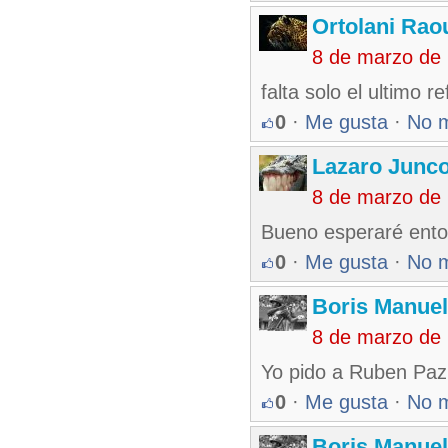
Ortolani Rao
8 de marzo de
falta solo el ultimo r
0
·
Me gusta
·
No 
Lazaro Junc
8 de marzo de
Bueno esperaré ent
0
·
Me gusta
·
No 
Boris Manue
8 de marzo de
Yo pido a Ruben Paz
0
·
Me gusta
·
No 
Boris Manue