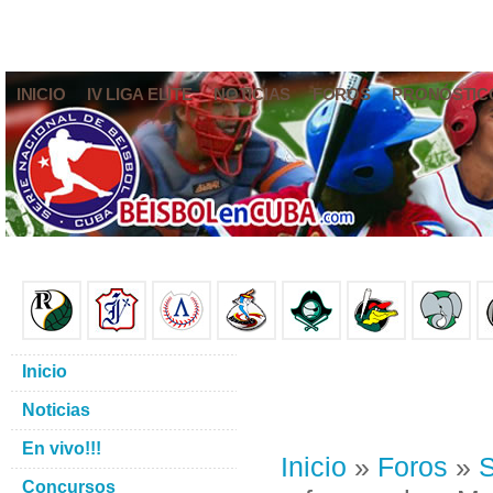
INICIO
IV LIGA ELITE
NOTICIAS
FOROS
PRONÓSTIC
Inicio
Noticias
En vivo!!!
Inicio
»
Foros
»
S
Concursos