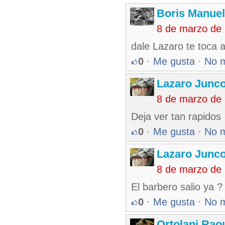
Boris Manue
8 de marzo de
dale Lazaro te toca a 
0
·
Me gusta
·
No 
Lazaro Junc
8 de marzo de
Deja ver tan rapidos
0
·
Me gusta
·
No 
Lazaro Junc
8 de marzo de
El barbero salio ya ?
0
·
Me gusta
·
No 
Ortolani Rao