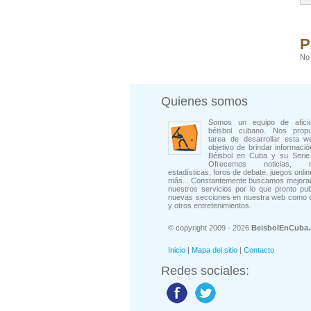
P
No 
Quienes somos
Somos un equipo de afici
béisbol cubano. Nos prop
tarea de desarrollar esta w
objetivo de brindar informació
Béisbol en Cuba y su Serie 
Ofrecemos noticias, rep
estadísticas, foros de debate, juegos onli
más... Constantemente buscamos mejorar
nuestros servicios por lo que pronto pu
nuevas secciones en nuestra web como 
y otros entretenimientos.
© copyright 2009 - 2026
BeisbolEnCuba
Inicio
|
Mapa del sitio
|
Contacto
Redes sociales: