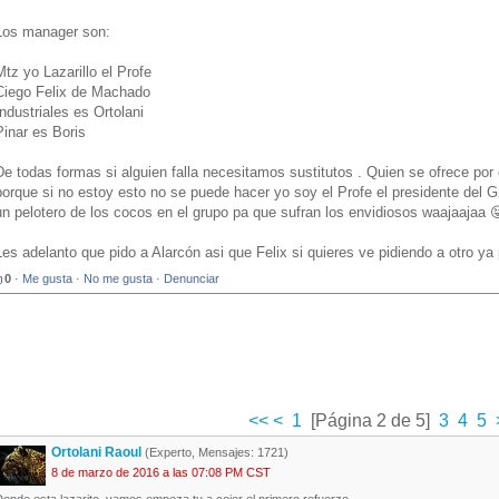
Los manager son:
Mtz yo Lazarillo el Profe
Ciego Felix de Machado
Industriales es Ortolani
Pinar es Boris
De todas formas si alguien falla necesitamos sustitutos . Quien se ofrece po
porque si no estoy esto no se puede hacer yo soy el Profe el presidente del 
un pelotero de los cocos en el grupo pa que sufran los envidiosos waajaajaa 
Les adelanto que pido a Alarcón asi que Felix si quieres ve pidiendo a otro ya 
0
·
Me gusta
·
No me gusta
·
Denunciar
<<
<
1
[Página 2 de 5]
3
4
5
Ortolani Raoul
(Experto, Mensajes: 1721)
8 de marzo de 2016 a las 07:08 PM CST