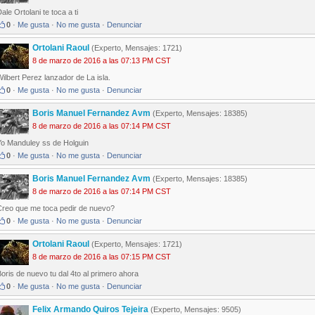
ale Ortolani te toca a ti
0
·
Me gusta
·
No me gusta
·
Denunciar
Ortolani Raoul
(Experto, Mensajes: 1721)
8 de marzo de 2016 a las 07:13 PM CST
ilbert Perez lanzador de La isla.
0
·
Me gusta
·
No me gusta
·
Denunciar
Boris Manuel Fernandez Avm
(Experto, Mensajes: 18385)
8 de marzo de 2016 a las 07:14 PM CST
Yo Manduley ss de Holguin
0
·
Me gusta
·
No me gusta
·
Denunciar
Boris Manuel Fernandez Avm
(Experto, Mensajes: 18385)
8 de marzo de 2016 a las 07:14 PM CST
Creo que me toca pedir de nuevo?
0
·
Me gusta
·
No me gusta
·
Denunciar
Ortolani Raoul
(Experto, Mensajes: 1721)
8 de marzo de 2016 a las 07:15 PM CST
oris de nuevo tu dal 4to al primero ahora
0
·
Me gusta
·
No me gusta
·
Denunciar
Felix Armando Quiros Tejeira
(Experto, Mensajes: 9505)