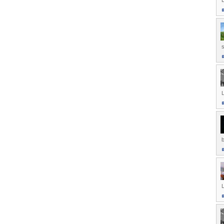
D
s
L
L