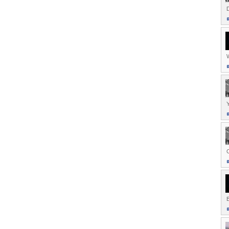
D
W
B