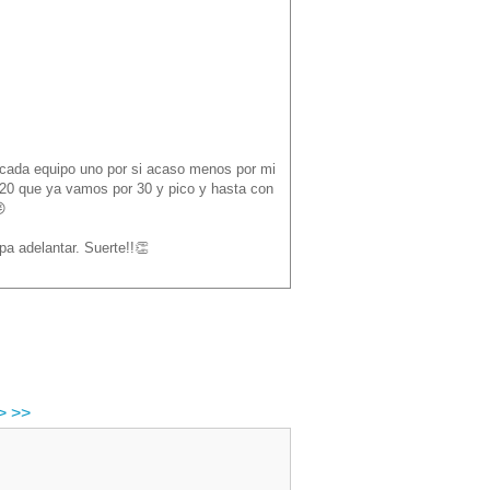
r cada equipo uno por si acaso menos por mi
G20 que ya vamos por 30 y pico y hasta con
😝
pa adelantar. Suerte!!👏
>
>>