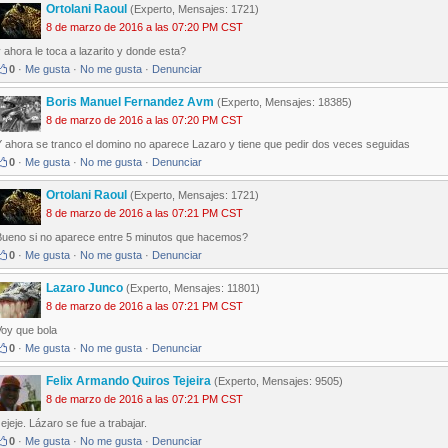
Ortolani Raoul
(Experto, Mensajes: 1721)
8 de marzo de 2016 a las 07:20 PM CST
 ahora le toca a lazarito y donde esta?
0
·
Me gusta
·
No me gusta
·
Denunciar
Boris Manuel Fernandez Avm
(Experto, Mensajes: 18385)
8 de marzo de 2016 a las 07:20 PM CST
Y ahora se tranco el domino no aparece Lazaro y tiene que pedir dos veces seguidas
0
·
Me gusta
·
No me gusta
·
Denunciar
Ortolani Raoul
(Experto, Mensajes: 1721)
8 de marzo de 2016 a las 07:21 PM CST
Bueno si no aparece entre 5 minutos que hacemos?
0
·
Me gusta
·
No me gusta
·
Denunciar
Lazaro Junco
(Experto, Mensajes: 11801)
8 de marzo de 2016 a las 07:21 PM CST
Voy que bola
0
·
Me gusta
·
No me gusta
·
Denunciar
Felix Armando Quiros Tejeira
(Experto, Mensajes: 9505)
8 de marzo de 2016 a las 07:21 PM CST
ejeje. Lázaro se fue a trabajar.
0
·
Me gusta
·
No me gusta
·
Denunciar