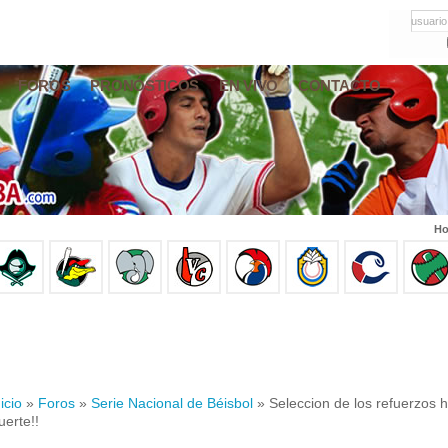
usuario
FOROS
PRONÓSTICOS
EN VIVO
CONTACTO
Ho
icio
»
Foros
»
Serie Nacional de Béisbol
» Seleccion de los refuerzos h
uerte!!