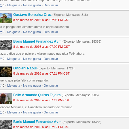
onde esta lazarito, vamos empeza tu a cojer el primero refuerzo.
0
·
Me gusta
·
No me gusta
·
Denunciar
Gustavo Gonzalez Cruz
(Experto, Mensajes: 316)
8 de marzo de 2016 a las 07:08 PM CST
e lo pongo textualmente como lo copie del escrito
0
·
Me gusta
·
No me gusta
·
Denunciar
Boris Manuel Fernandez Avm
(Experto, Mensajes: 18385)
8 de marzo de 2016 a las 07:09 PM CST
azaro dice que el quiere a Alarcon pues que pida Felix ahora.
0
·
Me gusta
·
No me gusta
·
Denunciar
Ortolani Raoul
(Experto, Mensajes: 1721)
8 de marzo de 2016 a las 07:11 PM CST
bueno que pida felix como segundo.
0
·
Me gusta
·
No me gusta
·
Denunciar
Felix Armando Quiros Tejeira
(Experto, Mensajes: 9505)
8 de marzo de 2016 a las 07:11 PM CST
eandro Martínez, el Pandillero, lanzador de Granma.
0
·
Me gusta
·
No me gusta
·
Denunciar
Boris Manuel Fernandez Avm
(Experto, Mensajes: 18385)
8 de marzo de 2016 a las 07:12 PM CST