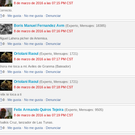
8 de marzo de 2016 a las 07:15 PM CST
Correcto.
0
·
Me gusta
·
No me gusta
·
Denunciar
Boris Manuel Fernandez Avm
(Experto, Mensajes: 18385)
8 de marzo de 2016 a las 07:16 PM CST
iguel Lahera picher de Artemisa.
0
·
Me gusta
·
No me gusta
·
Denunciar
Ortolani Raoul
(Experto, Mensajes: 1721)
8 de marzo de 2016 a las 07:17 PM CST
ahora me toca a mi: Aviles de Granma (Bateador)
0
·
Me gusta
·
No me gusta
·
Denunciar
Ortolani Raoul
(Experto, Mensajes: 1721)
8 de marzo de 2016 a las 07:18 PM CST
elix te toca a ti
0
·
Me gusta
·
No me gusta
·
Denunciar
Felix Armando Quiros Tejeira
(Experto, Mensajes: 9505)
8 de marzo de 2016 a las 07:19 PM CST
Yoalkis Cruz, lanzador de Las Tunas.
0
·
Me gusta
·
No me gusta
·
Denunciar