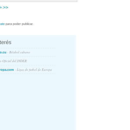
>
>>
rate
para poder publicar.
nterés
- Béisbol cubano
o.cu
io Oficial del INDER
- Ligas de futbol de Europa
ropa.com