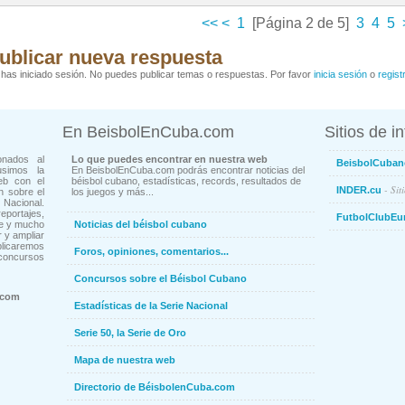
<<
<
1
[Página 2 de 5]
3
4
5
ublicar nueva respuesta
has iniciado sesión. No puedes publicar temas o respuestas. Por favor
inicia sesión
o
regist
En BeisbolEnCuba.com
Sitios de i
onados al
Lo que puedes encontrar en nuestra web
BeisbolCuban
usimos la
En BeisbolEnCuba.com podrás encontrar noticias del
eb con el
béisbol cubano, estadísticas, records, resultados de
- Sit
INDER.cu
n sobre el
los juegos y más...
Nacional.
ortajes,
FutbolClubEu
ne y mucho
Noticias del béisbol cubano
 y ampliar
blicaremos
Foros, opiniones, comentarios...
concursos
Concursos sobre el Béisbol Cubano
.com
Estadísticas de la Serie Nacional
Serie 50, la Serie de Oro
Mapa de nuestra web
Directorio de BéisbolenCuba.com