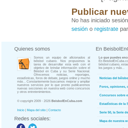
Publicar nue
No has iniciado sesió
sesión
o
registrate
par
Quienes somos
En BeisbolE
Somos un equipo de aficionados al
Lo que puedes enco
béisbol cubano. Nos propusimos la
En BeisbolEnCuba.co
tarea de desarrollar esta web con el
béisbol cubano, estad
objetivo de brindar información sobre el
los juegos y más...
Béisbol en Cuba y su Serie Nacional.
Ofrecemos noticias, reportajes,
estadísticas, foros de debate, juegos online y mucho
Noticias del béisb
más... Constantemente buscamos mejorar y ampliar
nuestros servicios por lo que pronto publicaremos
Foros, opiniones, 
nuevas secciones en nuestra web como concursos
y otros entretenimientos.
Concursos sobre e
© copyright 2009 - 2026
BeisbolEnCuba.com
Estadísticas de la 
Inicio
|
Mapa del sitio
|
Contacto
Serie 50, la Serie d
Redes sociales:
Mapa de nuestra 