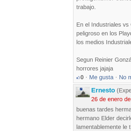
trabajo.
En el Industriales v
peligroso en los Pla
los medios Industria
Segun Reinier Gonzál
horrores jajaja
0
·
Me gusta
·
No 
Ernesto
(Expe
26 de enero d
buenas tardes herman
hermano Elder decirl
lamentablemente le t