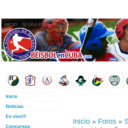
INICIO
IV LIGA ELITE
NOTICIAS
FOROS
PRONÓSTIC
Inicio
Noticias
En vivo!!!
Inicio
»
Foros
»
S
Concursos