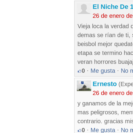
El Niche De 
26 de enero d
Vieja loca la verdad 
demas se rían de ti, 
beisbol mejor quedat
etapa se termino hac
veran horrores buaja
0
·
Me gusta
·
No 
Ernesto
(Expe
26 de enero d
y ganamos de la mejo
mas peligrosos, ment
contrario. gracias mi
0
·
Me gusta
·
No 