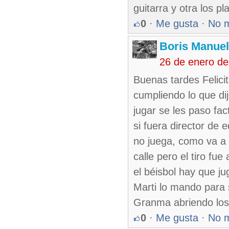
guitarra y otra los pla
0
·
Me gusta
·
No 
Boris Manue
26 de enero d
Buenas tardes Felici
cumpliendo lo que di
jugar se les paso fa
si fuera director de
no juega, como va a 
calle pero el tiro fue
el béisbol hay que j
Marti lo mando para 
Granma abriendo los 
0
·
Me gusta
·
No 