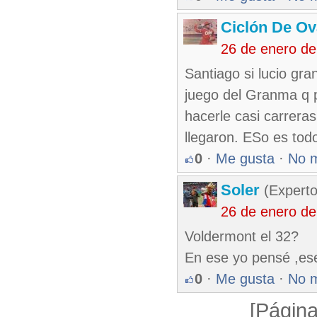
Ciclón De O
26 de enero d
Santiago si lucio gr
juego del Granma q p
hacerle casi carrera
llegaron. ESo es tod
0
·
Me gusta
·
No 
Soler
(Experto
26 de enero d
Voldermont el 32?
En ese yo pensé ,ese
0
·
Me gusta
·
No 
[Página