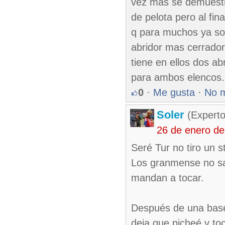
vez mas se demuestr
de pelota pero al fi
q para muchos ya so
abridor mas cerrador
tiene en ellos dos ab
para ambos elencos.
0
·
Me gusta
·
No 
Soler
(Experto
26 de enero d
Seré Tur no tiro un st
Los granmense no sab
mandan a tocar.
Después de una base 
deja que picheé y to