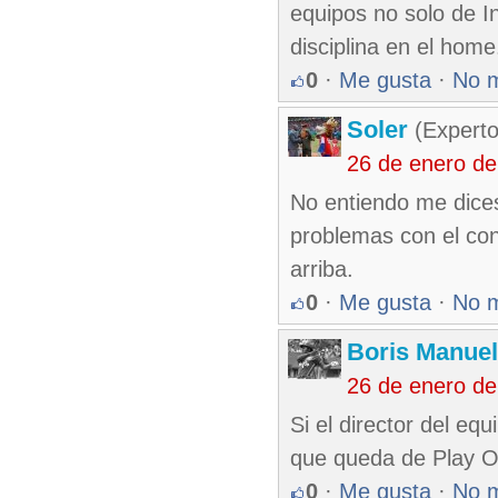
equipos no solo de In
disciplina en el home
0
·
Me gusta
·
No 
Soler
(Experto
26 de enero d
No entiendo me dices
problemas con el con
arriba.
0
·
Me gusta
·
No 
Boris Manue
26 de enero d
Si el director del e
que queda de Play O
0
·
Me gusta
·
No 