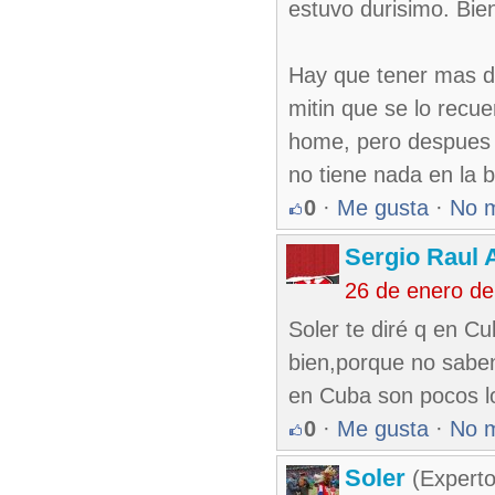
estuvo durisimo. Bie
Hay que tener mas di
mitin que se lo recue
home, pero despues 
no tiene nada en la b
0
·
Me gusta
·
No 
Sergio Raul 
26 de enero d
Soler te diré q en C
bien,porque no saben
en Cuba son pocos lo
0
·
Me gusta
·
No 
Soler
(Experto