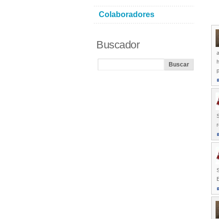
Colaboradores
Buscador
h
p
S
r
S