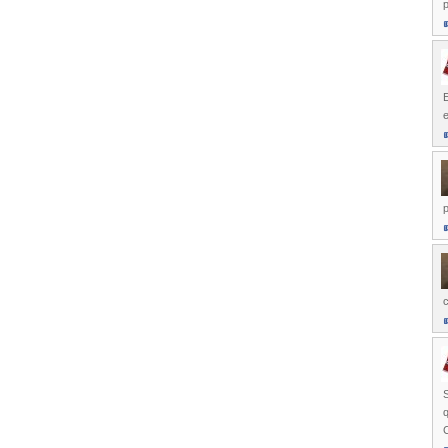
p
E
p
c
S
C