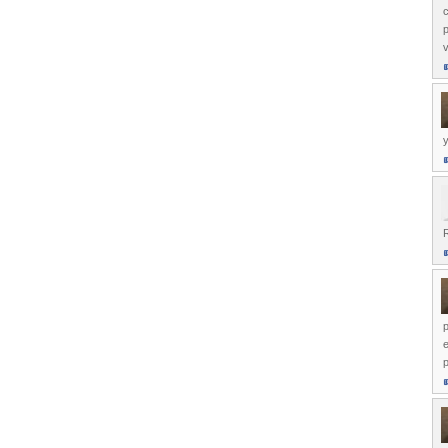
c
p
y
R
p
e
p