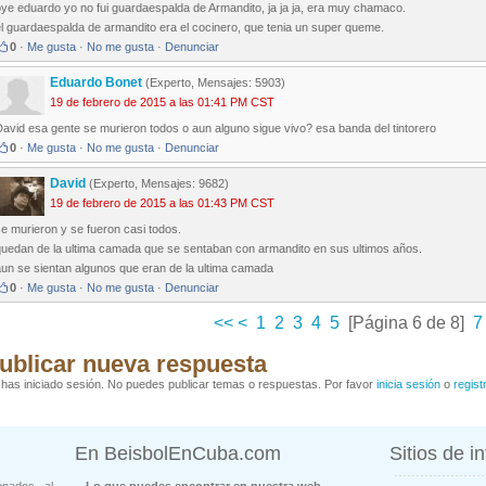
ye eduardo yo no fui guardaespalda de Armandito, ja ja ja, era muy chamaco.
l guardaespalda de armandito era el cocinero, que tenia un super queme.
0
·
Me gusta
·
No me gusta
·
Denunciar
Eduardo Bonet
(Experto, Mensajes: 5903)
19 de febrero de 2015 a las 01:41 PM CST
avid esa gente se murieron todos o aun alguno sigue vivo? esa banda del tintorero
0
·
Me gusta
·
No me gusta
·
Denunciar
David
(Experto, Mensajes: 9682)
19 de febrero de 2015 a las 01:43 PM CST
e murieron y se fueron casi todos.
quedan de la ultima camada que se sentaban con armandito en sus ultimos años.
aun se sientan algunos que eran de la ultima camada
0
·
Me gusta
·
No me gusta
·
Denunciar
<<
<
1
2
3
4
5
[Página 6 de 8]
7
ublicar nueva respuesta
has iniciado sesión. No puedes publicar temas o respuestas. Por favor
inicia sesión
o
regist
En BeisbolEnCuba.com
Sitios de i