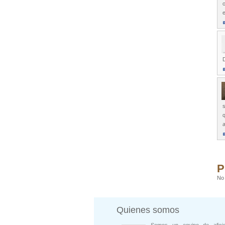
o
e
D
s
P
No 
Quienes somos