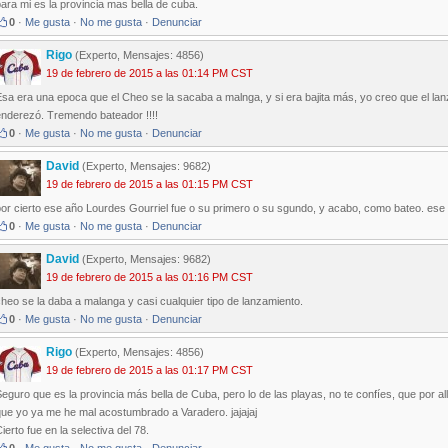
ara mi es la provincia mas bella de cuba.
0
·
Me gusta
·
No me gusta
·
Denunciar
Rigo
(Experto, Mensajes: 4856)
19 de febrero de 2015 a las 01:14 PM CST
sa era una epoca que el Cheo se la sacaba a malnga, y si era bajita más, yo creo que el la
enderezó. Tremendo bateador !!!!
0
·
Me gusta
·
No me gusta
·
Denunciar
David
(Experto, Mensajes: 9682)
19 de febrero de 2015 a las 01:15 PM CST
or cierto ese año Lourdes Gourriel fue o su primero o su sgundo, y acabo, como bateo. ese equ
0
·
Me gusta
·
No me gusta
·
Denunciar
David
(Experto, Mensajes: 9682)
19 de febrero de 2015 a las 01:16 PM CST
heo se la daba a malanga y casi cualquier tipo de lanzamiento.
0
·
Me gusta
·
No me gusta
·
Denunciar
Rigo
(Experto, Mensajes: 4856)
19 de febrero de 2015 a las 01:17 PM CST
eguro que es la provincia más bella de Cuba, pero lo de las playas, no te confíes, que por a
que yo ya me he mal acostumbrado a Varadero. jajajaj
ierto fue en la selectiva del 78.