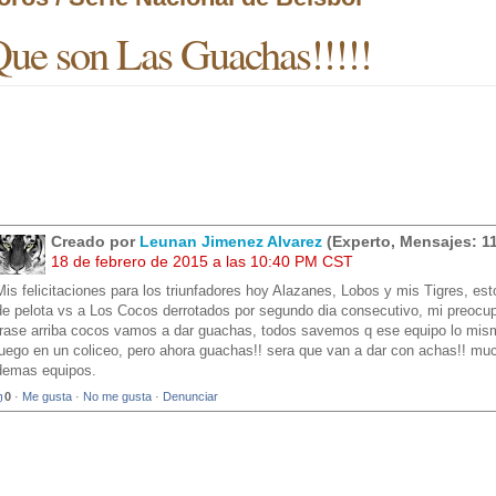
ue son Las Guachas!!!!!
Creado por
Leunan Jimenez Alvarez
(Experto, Mensajes: 1
18 de febrero de 2015 a las 10:40 PM CST
Mis felicitaciones para los triunfadores hoy Alazanes, Lobos y mis Tigres, es
de pelota vs a Los Cocos derrotados por segundo dia consecutivo, mi preocup
frase arriba cocos vamos a dar guachas, todos savemos q ese equipo lo mism
juego en un coliceo, pero ahora guachas!! sera que van a dar con achas!! muc
demas equipos.
0
·
Me gusta
·
No me gusta
·
Denunciar