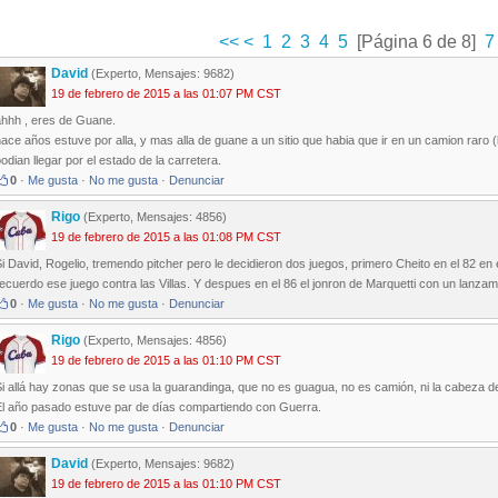
<<
<
1
2
3
4
5
[Página 6 de 8]
7
David
(Experto, Mensajes: 9682)
19 de febrero de 2015 a las 01:07 PM CST
ahhh , eres de Guane.
ace años estuve por alla, y mas alla de guane a un sitio que habia que ir en un camion rar
odian llegar por el estado de la carretera.
0
·
Me gusta
·
No me gusta
·
Denunciar
Rigo
(Experto, Mensajes: 4856)
19 de febrero de 2015 a las 01:08 PM CST
i David, Rogelio, tremendo pitcher pero le decidieron dos juegos, primero Cheito en el 82 en e
ecuerdo ese juego contra las Villas. Y despues en el 86 el jonron de Marquetti con un lanzam
0
·
Me gusta
·
No me gusta
·
Denunciar
Rigo
(Experto, Mensajes: 4856)
19 de febrero de 2015 a las 01:10 PM CST
i allá hay zonas que se usa la guarandinga, que no es guagua, no es camión, ni la cabeza de 
El año pasado estuve par de días compartiendo con Guerra.
0
·
Me gusta
·
No me gusta
·
Denunciar
David
(Experto, Mensajes: 9682)
19 de febrero de 2015 a las 01:10 PM CST