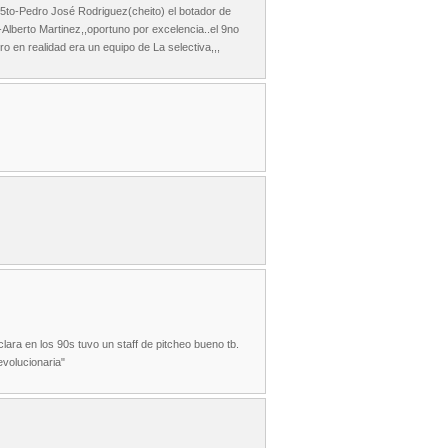
,5to-Pedro José Rodriguez(cheito) el botador de
-Alberto Martinez,,oportuno por excelencia..el 9no
en realidad era un equipo de La selectiva,,,
clara en los 90s tuvo un staff de pitcheo bueno tb.
evolucionaria"