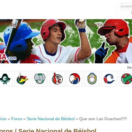
usuario
FOROS
PRONÓSTICOS
EN VIVO
CONTACTO
Ho
icio
»
Foros
»
Serie Nacional de Béisbol
» Que son Las Guachas!!!!!
oros / Serie Nacional de Béisbol