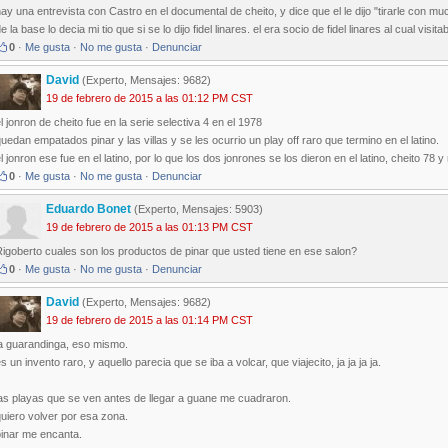
ay una entrevista con Castro en el documental de cheito, y dice que el le dijo "tirarle con 
e la base lo decia mi tio que si se lo dijo fidel linares. el era socio de fidel linares al cual visita
0
·
Me gusta
·
No me gusta
·
Denunciar
David
(Experto, Mensajes: 9682)
19 de febrero de 2015 a las 01:12 PM CST
l jonron de cheito fue en la serie selectiva 4 en el 1978
uedan empatados pinar y las villas y se les ocurrio un play off raro que termino en el latino.
l jonron ese fue en el latino, por lo que los dos jonrones se los dieron en el latino, cheito 78 y
0
·
Me gusta
·
No me gusta
·
Denunciar
Eduardo Bonet
(Experto, Mensajes: 5903)
19 de febrero de 2015 a las 01:13 PM CST
igoberto cuales son los productos de pinar que usted tiene en ese salon?
0
·
Me gusta
·
No me gusta
·
Denunciar
David
(Experto, Mensajes: 9682)
19 de febrero de 2015 a las 01:14 PM CST
la guarandinga, eso mismo.
s un invento raro, y aquello parecia que se iba a volcar, que viajecito, ja ja ja ja.
las playas que se ven antes de llegar a guane me cuadraron.
uiero volver por esa zona.
pinar me encanta.