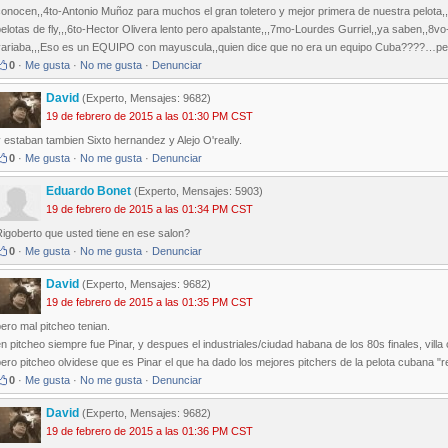
onocen,,4to-Antonio Muñoz para muchos el gran toletero y mejor primera de nuestra pelota,
elotas de fly,,,6to-Hector Olivera lento pero apalstante,,,7mo-Lourdes Gurriel,,ya saben,,8vo
variaba,,,Eso es un EQUIPO con mayuscula,,quien dice que no era un equipo Cuba????…pero 
0
·
Me gusta
·
No me gusta
·
Denunciar
David
(Experto, Mensajes: 9682)
19 de febrero de 2015 a las 01:30 PM CST
 estaban tambien Sixto hernandez y Alejo O'really.
0
·
Me gusta
·
No me gusta
·
Denunciar
Eduardo Bonet
(Experto, Mensajes: 5903)
19 de febrero de 2015 a las 01:34 PM CST
igoberto que usted tiene en ese salon?
0
·
Me gusta
·
No me gusta
·
Denunciar
David
(Experto, Mensajes: 9682)
19 de febrero de 2015 a las 01:35 PM CST
ero mal pitcheo tenian.
n pitcheo siempre fue Pinar, y despues el industriales/ciudad habana de los 80s finales, villa 
ero pitcheo olvidese que es Pinar el que ha dado los mejores pitchers de la pelota cubana "r
0
·
Me gusta
·
No me gusta
·
Denunciar
David
(Experto, Mensajes: 9682)
19 de febrero de 2015 a las 01:36 PM CST