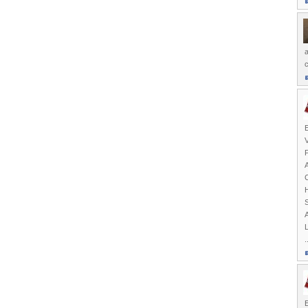
a
c
E
A
.
E