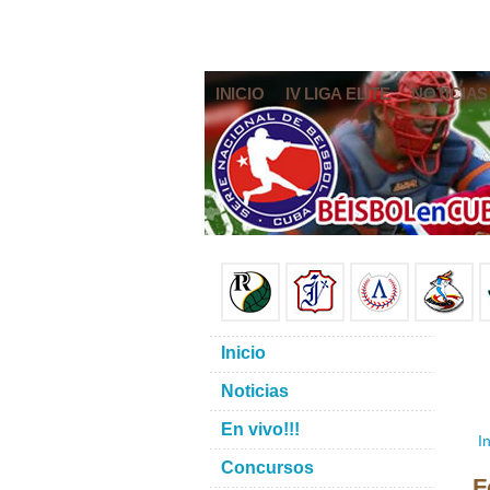
INICIO
IV LIGA ELITE
NOTICIAS
Inicio
Noticias
En vivo!!!
In
Concursos
F