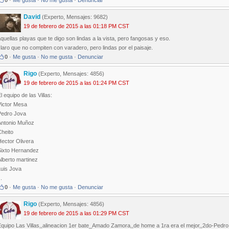
0
·
Me gusta
·
No me gusta
·
Denunciar
David
(Experto, Mensajes: 9682)
19 de febrero de 2015 a las 01:18 PM CST
quellas playas que te digo son lindas a la vista, pero fangosas y eso.
laro que no compiten con varadero, pero lindas por el paisaje.
0
·
Me gusta
·
No me gusta
·
Denunciar
Rigo
(Experto, Mensajes: 4856)
19 de febrero de 2015 a las 01:24 PM CST
l equipo de las Villas:
Victor Mesa
Pedro Jova
Antonio Muñoz
Cheito
Hector Olivera
Sixto Hernandez
lberto martinez
Luis Jova
..
0
·
Me gusta
·
No me gusta
·
Denunciar
Rigo
(Experto, Mensajes: 4856)
19 de febrero de 2015 a las 01:29 PM CST
quipo Las Villas,,alineacion 1er bate_Amado Zamora,,de home a 1ra era el mejor,,2do-Pedro J