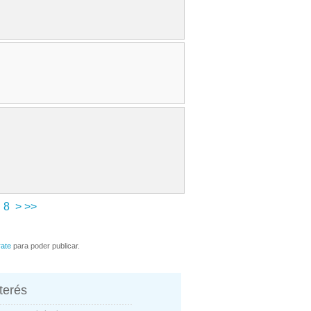
8
>
>>
rate
para poder publicar.
nterés