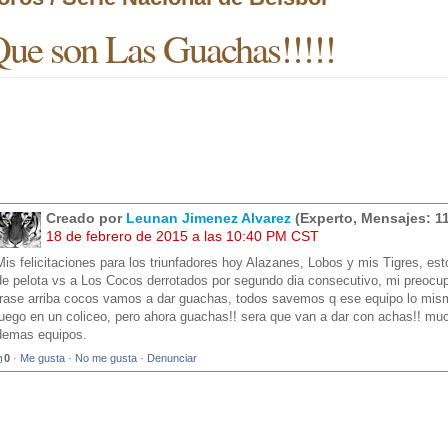
ue son Las Guachas!!!!!
Creado por
Leunan Jimenez Alvarez
(Experto, Mensajes: 1
18 de febrero de 2015 a las 10:40 PM CST
Mis felicitaciones para los triunfadores hoy Alazanes, Lobos y mis Tigres, es
de pelota vs a Los Cocos derrotados por segundo dia consecutivo, mi preocup
frase arriba cocos vamos a dar guachas, todos savemos q ese equipo lo mism
juego en un coliceo, pero ahora guachas!! sera que van a dar con achas!! muc
demas equipos.
0
·
Me gusta
·
No me gusta
·
Denunciar