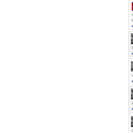
S
t
S
V