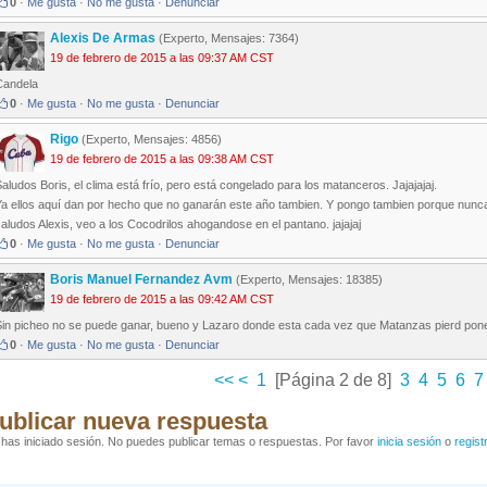
0
·
Me gusta
·
No me gusta
·
Denunciar
Alexis De Armas
(Experto, Mensajes: 7364)
19 de febrero de 2015 a las 09:37 AM CST
Candela
0
·
Me gusta
·
No me gusta
·
Denunciar
Rigo
(Experto, Mensajes: 4856)
19 de febrero de 2015 a las 09:38 AM CST
aludos Boris, el clima está frío, pero está congelado para los matanceros. Jajajajaj.
Ya ellos aquí dan por hecho que no ganarán este año tambien. Y pongo tambien porque nunca 
aludos Alexis, veo a los Cocodrilos ahogandose en el pantano. jajajaj
0
·
Me gusta
·
No me gusta
·
Denunciar
Boris Manuel Fernandez Avm
(Experto, Mensajes: 18385)
19 de febrero de 2015 a las 09:42 AM CST
Sin picheo no se puede ganar, bueno y Lazaro donde esta cada vez que Matanzas pierd pone
0
·
Me gusta
·
No me gusta
·
Denunciar
<<
<
1
[Página 2 de 8]
3
4
5
6
7
ublicar nueva respuesta
has iniciado sesión. No puedes publicar temas o respuestas. Por favor
inicia sesión
o
regist