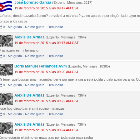
José Lorenzo Garcia
(Experto, Mensajes: 2217)
19 de febrero de 2015 a las 09:17 AM CST
eñores, donde Lazarito Junco? se volvió a marchar? ya no aparece por ningún lado, ayer me 
ortazo a los cocos.
0
·
Me gusta
·
No me gusta
·
Denunciar
Alexis De Armas
(Experto, Mensajes: 7364)
19 de febrero de 2015 a las 09:17 AM CST
i ja lazaro es mi hermano
0
·
Me gusta
·
No me gusta
·
Denunciar
Boris Manuel Fernandez Avm
(Experto, Mensajes: 18385)
19 de febrero de 2015 a las 09:20 AM CST
a tener que buscar una macumba fuerte por que la cosa esta jodida y palo abajo para los Coc
0
·
Me gusta
·
No me gusta
·
Denunciar
Alexis De Armas
(Experto, Mensajes: 7364)
19 de febrero de 2015 a las 09:22 AM CST
Jose hoy ciego barre a mi equipo matanzas
0
·
Me gusta
·
No me gusta
·
Denunciar
Alexis De Armas
(Experto, Mensajes: 7364)
19 de febrero de 2015 a las 09:24 AM CST
Como estarán el ánimo en matanzas por toda esta mala racha