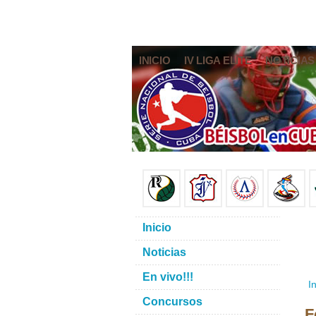
INICIO
IV LIGA ELITE
NOTICIAS
Inicio
Noticias
En vivo!!!
In
Concursos
F