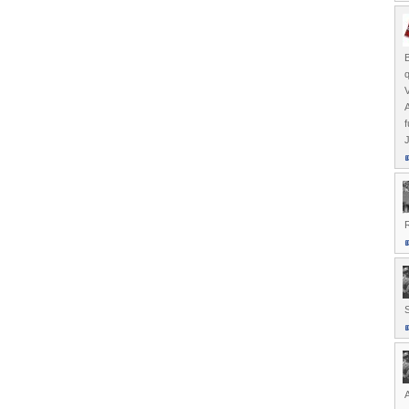
B
V
f
J
R
A