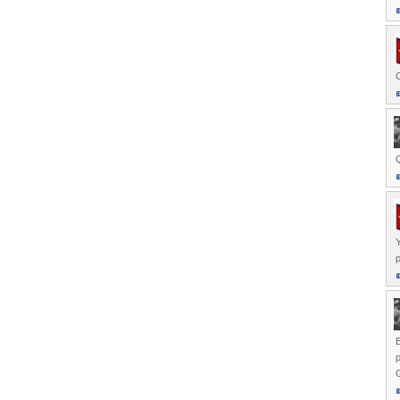
C
Q
Y
p