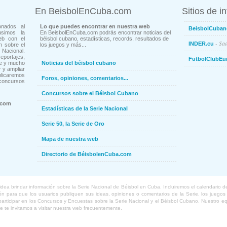
En BeisbolEnCuba.com
Sitios de i
onados al
Lo que puedes encontrar en nuestra web
BeisbolCuban
usimos la
En BeisbolEnCuba.com podrás encontrar noticias del
eb con el
béisbol cubano, estadísticas, records, resultados de
- Sit
INDER.cu
n sobre el
los juegos y más...
Nacional.
ortajes,
FutbolClubEu
ne y mucho
Noticias del béisbol cubano
 y ampliar
blicaremos
Foros, opiniones, comentarios...
concursos
Concursos sobre el Béisbol Cubano
.com
Estadísticas de la Serie Nacional
Serie 50, la Serie de Oro
Mapa de nuestra web
Directorio de BéisbolenCuba.com
a brindar información sobre la Serie Nacional de Béisbol en Cuba. Incluiremos el calendario de lo
 para que los usuarios publiquen sus ideas, opiniones o comentarios de la Serie, los juegos o
o participar en los Concursos y Encuestas sobre la Serie Nacional y el Béisbol Cubano. Nuestro 
ue te invitamos a visitar nuestra web frecuentemente.