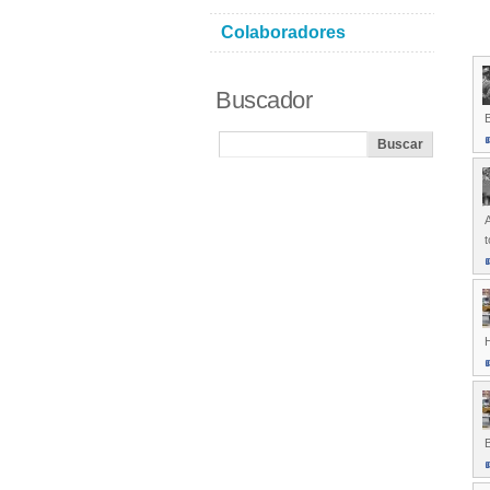
Colaboradores
Buscador
B
A
t
H
B