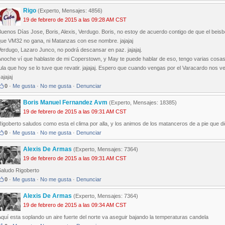
Rigo
(Experto, Mensajes: 4856)
19 de febrero de 2015 a las 09:28 AM CST
uenos Días Jose, Boris, Alexis, Verdugo. Boris, no estoy de acuerdo contigo de que el beisb
que VM32 no gana, ni Matanzas con ese nombre. jajajaj
erdugo, Lazaro Junco, no podrá descansar en paz. jajajaj.
Anoche ví que hablaste de mi Coperstown, y May te puede hablar de eso, tengo varias cosas
ula que hoy se lo tuve que revatir. jajajaj. Espero que cuando vengas por el Varacardo nos 
ajajaj
0
·
Me gusta
·
No me gusta
·
Denunciar
Boris Manuel Fernandez Avm
(Experto, Mensajes: 18385)
19 de febrero de 2015 a las 09:31 AM CST
igoberto saludos como esta el clima por alla, y los animos de los matanceros de a pie que d
0
·
Me gusta
·
No me gusta
·
Denunciar
Alexis De Armas
(Experto, Mensajes: 7364)
19 de febrero de 2015 a las 09:31 AM CST
Saludo Rigoberto
0
·
Me gusta
·
No me gusta
·
Denunciar
Alexis De Armas
(Experto, Mensajes: 7364)
19 de febrero de 2015 a las 09:34 AM CST
quí esta soplando un aire fuerte del norte va aseguir bajando la temperaturas candela