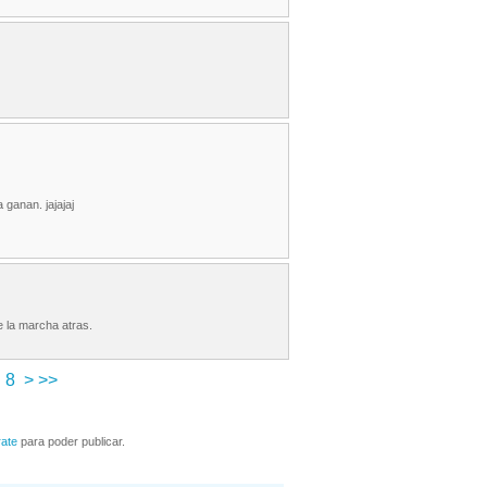
ganan. jajajaj
 la marcha atras.
8
>
>>
rate
para poder publicar.