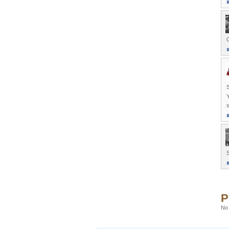
S
s
P
No 