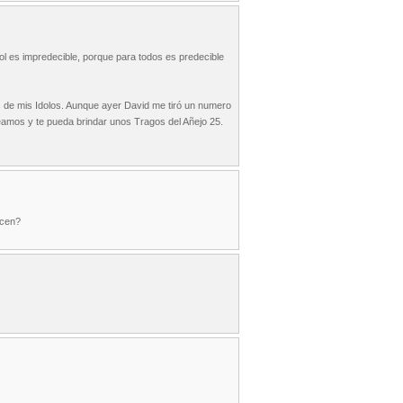
ol es impredecible, porque para todos es predecible
 de mis Idolos. Aunque ayer David me tiró un numero
veamos y te pueda brindar unos Tragos del Añejo 25.
icen?