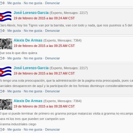
0
·
Me gusta
·
No me gusta
·
Denunciar
José Lorenzo Garcia
(Experto, Mensajes: 2217)
19 de febrero de 2015 a las 09:24 AM CST
laro Alexis, hoy los Tigres van por la barrida, van con todo y nada, que nos pusimos a 5 del 
0
·
Me gusta
·
No me gusta
·
Denunciar
Alexis De Armas
(Experto, Mensajes: 7364)
19 de febrero de 2015 a las 09:25 AM CST
ue sea lo que dios quiera
0
·
Me gusta
·
No me gusta
·
Denunciar
José Lorenzo Garcia
(Experto, Mensajes: 2217)
19 de febrero de 2015 a las 09:27 AM CST
o tengo una sola preocupación, que la administración de la pagina esta preocupada, pues ca
arciales desaparecen de aquí y la participación de los foristas disminuye considerablemente
0
·
Me gusta
·
No me gusta
·
Denunciar
Alexis De Armas
(Experto, Mensajes: 7364)
19 de febrero de 2015 a las 09:28 AM CST
El que si puede terminar de primero es granma porque matanzas visita a granma no escamp
para mi los tres que pueden ser campeón son
Granma industriales ciego
0
·
Me gusta
·
No me gusta
·
Denunciar