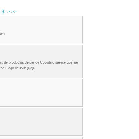
8
>
>>
azón
ntas de productos de piel de Cocodrilo parece que fue
e Ciego de Avila jajaja