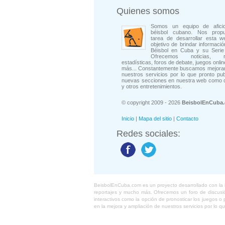
Quienes somos
Somos un equipo de afici
béisbol cubano. Nos prop
tarea de desarrollar esta w
objetivo de brindar informació
Béisbol en Cuba y su Serie 
Ofrecemos noticias, rep
estadísticas, foros de debate, juegos onli
más... Constantemente buscamos mejorar
nuestros servicios por lo que pronto pu
nuevas secciones en nuestra web como 
y otros entretenimientos.
© copyright 2009 - 2026
BeisbolEnCuba
Inicio
|
Mapa del sitio
|
Contacto
Redes sociales:
BeisbolEnCuba.com es un proyecto desarrollado con la ide
reportajes y mucho más. Ofrecemos un foro de discusión
interactivos como la opción de pronosticar los juegos 
en la mejora y ampliación de nuestros servicios por lo q