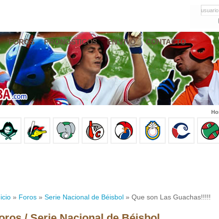
usuario
FOROS
PRONÓSTICOS
EN VIVO
CONTACTO
Ho
icio
»
Foros
»
Serie Nacional de Béisbol
» Que son Las Guachas!!!!!
oros / Serie Nacional de Béisbol