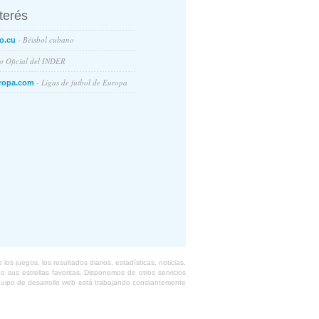
nterés
- Béisbol cubano
o.cu
io Oficial del INDER
- Ligas de futbol de Europa
ropa.com
s juegos, los resultados diarios, estadísticas, noticias,
 sus estrellas favoritas. Disponemos de otros servicios
equipo de desarrollo web está trabajando constantemente