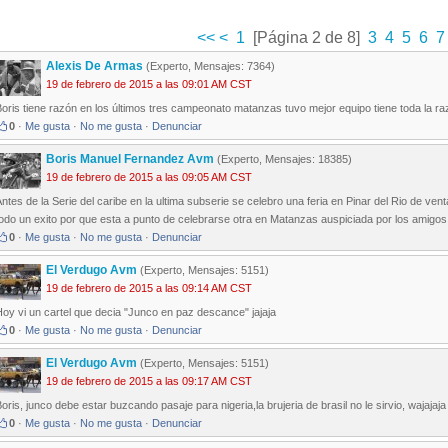
<<
<
1
[Página 2 de 8]
3
4
5
6
7
Alexis De Armas
(Experto, Mensajes: 7364)
19 de febrero de 2015 a las 09:01 AM CST
oris tiene razón en los últimos tres campeonato matanzas tuvo mejor equipo tiene toda la r
0
·
Me gusta
·
No me gusta
·
Denunciar
Boris Manuel Fernandez Avm
(Experto, Mensajes: 18385)
19 de febrero de 2015 a las 09:05 AM CST
ntes de la Serie del caribe en la ultima subserie se celebro una feria en Pinar del Rio de ve
odo un exito por que esta a punto de celebrarse otra en Matanzas auspiciada por los amigos d
0
·
Me gusta
·
No me gusta
·
Denunciar
El Verdugo Avm
(Experto, Mensajes: 5151)
19 de febrero de 2015 a las 09:14 AM CST
oy vi un cartel que decia "Junco en paz descance" jajaja
0
·
Me gusta
·
No me gusta
·
Denunciar
El Verdugo Avm
(Experto, Mensajes: 5151)
19 de febrero de 2015 a las 09:17 AM CST
oris, junco debe estar buzcando pasaje para nigeria,la brujeria de brasil no le sirvio, wajajaja
0
·
Me gusta
·
No me gusta
·
Denunciar