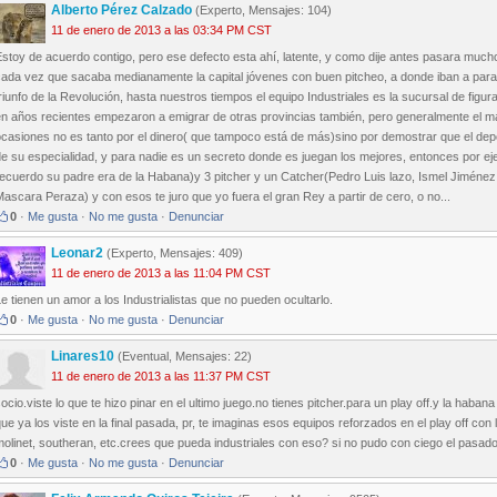
Alberto Pérez Calzado
(Experto, Mensajes: 104)
11 de enero de 2013 a las 03:34 PM CST
stoy de acuerdo contigo, pero ese defecto esta ahí, latente, y como dije antes pasara mucho 
ada vez que sacaba medianamente la capital jóvenes con buen pitcheo, a donde iban a parar 
riunfo de la Revolución, hasta nuestros tiempos el equipo Industriales es la sucursal de figu
n años recientes empezaron a emigrar de otras provincias también, pero generalmente el má
casiones no es tanto por el dinero( que tampoco está de más)sino por demostrar que el depor
e su especialidad, y para nadie es un secreto donde es juegan los mejores, entonces por ejem
ecuerdo su padre era de la Habana)y 3 pitcher y un Catcher(Pedro Luis lazo, Ismel Jiménez y 
ascara Peraza) y con esos te juro que yo fuera el gran Rey a partir de cero, o no...
0
·
Me gusta
·
No me gusta
·
Denunciar
Leonar2
(Experto, Mensajes: 409)
11 de enero de 2013 a las 11:04 PM CST
e tienen un amor a los Industrialistas que no pueden ocultarlo.
0
·
Me gusta
·
No me gusta
·
Denunciar
Linares10
(Eventual, Mensajes: 22)
11 de enero de 2013 a las 11:37 PM CST
ocio.viste lo que te hizo pinar en el ultimo juego.no tienes pitcher.para un play off.y la habana 
ue ya los viste en la final pasada, pr, te imaginas esos equipos reforzados en el play off con
olinet, southeran, etc.crees que pueda industriales con eso? si no pudo con ciego el pasado p
0
·
Me gusta
·
No me gusta
·
Denunciar