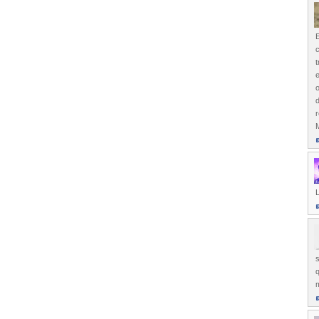
E
c
t
e
o
d
r
M
L
s
q
m