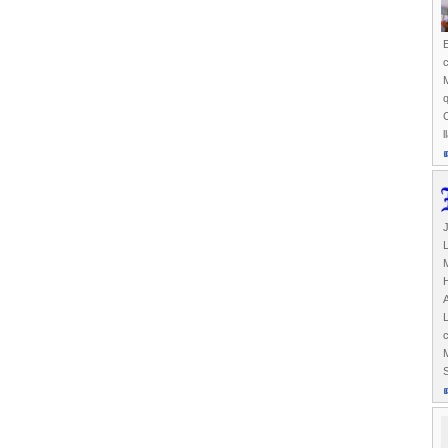
E
C
l
J
M
H
c