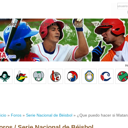
usuario
FOROS
PRONÓSTICOS
EN VIVO
CONTACTO
H
icio
»
Foros
»
Serie Nacional de Béisbol
» ¿Que puedo hacer si Matanz
oros / Serie Nacional de Béisbol