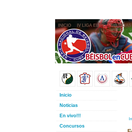
INICIO
IV LIGA ELITE
NOTICIAS
Inicio
Noticias
En vivo!!!
In
Concursos
F