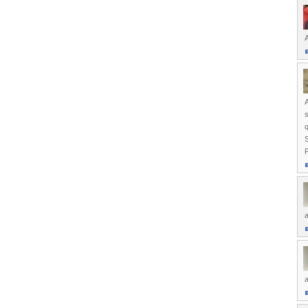
A
A
s
q
S
a