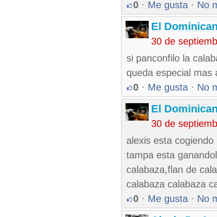
0
·
Me gusta
·
No 
El Dominica
30 de septiem
si panconfilo la calab
queda especial mas ar
0
·
Me gusta
·
No 
El Dominica
30 de septiem
alexis esta cogiendo
tampa esta ganandol
calabaza,flan de cal
calabaza calabaza c
0
·
Me gusta
·
No 