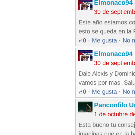
Elmonaco94
30 de septiem
Este año estamos com
esto se queda en la Fl
0
·
Me gusta
·
No 
Elmonaco94
30 de septiem
Dale Alexis y Domini
vamos por mas .Salu
0
·
Me gusta
·
No 
Panconfilo U
1 de octubre d
Esta bueno tu conse
imaginas que en la h