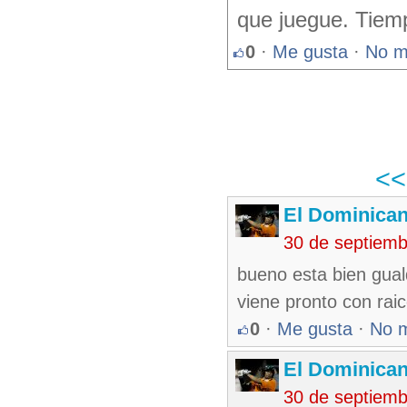
que juegue. Tiemp
0
·
Me gusta
·
No m
<
El Dominica
30 de septiem
bueno esta bien gual
viene pronto con raice
0
·
Me gusta
·
No 
El Dominica
30 de septiem