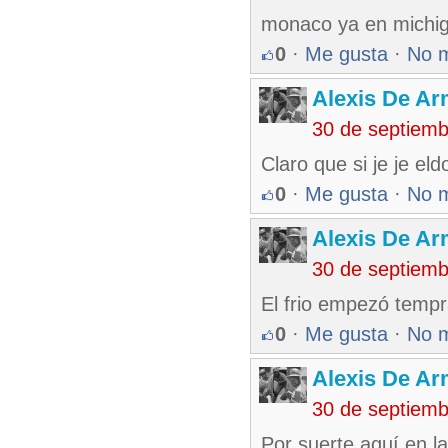
monaco ya en michiga
0
·
Me gusta
·
No 
Alexis De A
30 de septiem
Claro que si je je el
0
·
Me gusta
·
No 
Alexis De A
30 de septiem
El frio empezó tempr
0
·
Me gusta
·
No 
Alexis De A
30 de septiem
Por suerte aquí en la 