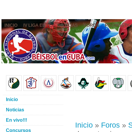
INICIO
IV LIGA ELITE
NOTICIAS
FOROS
PRONÓSTIC
Inicio
Noticias
En vivo!!!
Inicio
»
Foros
»
S
Concursos