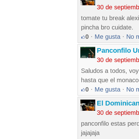
30 de septiem
tomate tu break alex
pincha bro cuidate.
0
·
Me gusta
·
No 
Panconfilo U
30 de septiem
Saludos a todos, voy 
hasta que el monaco
0
·
Me gusta
·
No 
El Dominica
30 de septiem
panconfilo estas perd
jajajaja