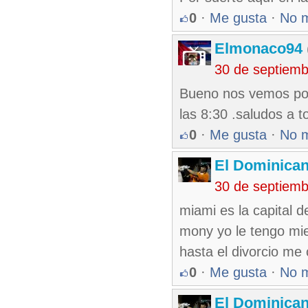
0
·
Me gusta
·
No 
Elmonaco94
30 de septiem
Bueno nos vemos por 
las 8:30 .saludos a
0
·
Me gusta
·
No 
El Dominica
30 de septiem
miami es la capital 
mony yo le tengo mie
hasta el divorcio me 
0
·
Me gusta
·
No 
El Dominica