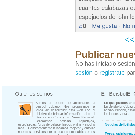
cuantas calabazas qu
espejuelos de john le
0
·
Me gusta
·
No 
<
Publicar nue
No has iniciado sesió
sesión
o
registrate
par
Quienes somos
En BeisbolE
Somos un equipo de aficionados al
Lo que puedes enco
béisbol cubano. Nos propusimos la
En BeisbolEnCuba.co
tarea de desarrollar esta web con el
béisbol cubano, estad
objetivo de brindar información sobre el
los juegos y más...
Béisbol en Cuba y su Serie Nacional.
Ofrecemos noticias, reportajes,
estadísticas, foros de debate, juegos online y mucho
Noticias del béisb
más... Constantemente buscamos mejorar y ampliar
nuestros servicios por lo que pronto publicaremos
Foros, opiniones, 