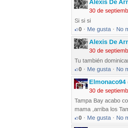
Alexis De A
30 de septiem
Si si si
0
·
Me gusta
·
No 
Alexis De A
30 de septiem
Tu también dominica
0
·
Me gusta
·
No 
Elmonaco94
30 de septiem
Tampa Bay acabo con 
mama ,arriba los Tam
0
·
Me gusta
·
No 