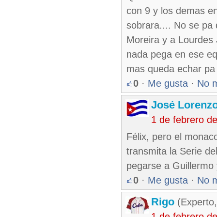
con 9 y los demas ent
sobrara.... No se pa
Moreira y a Lourdes 
nada pega en ese eq
mas queda echar pa l
0
·
Me gusta
·
No 
José Lorenzo
1 de febrero d
Félix, pero el monaco
transmita la Serie de
pegarse a Guillermo
0
·
Me gusta
·
No 
Rigo
(Experto,
1 de febrero d