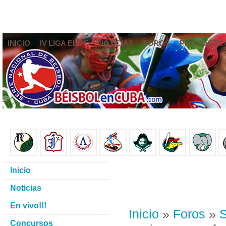
INICIO
IV LIGA ELITE
NOTICIAS
FOROS
PRONÓSTIC
Inicio
Noticias
En vivo!!!
Inicio
»
Foros
»
S
Concursos