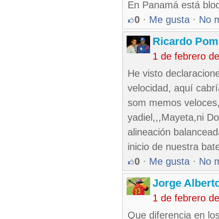
En Panamá está bloqu
0
·
Me gusta
·
No 
Ricardo Pom
1 de febrero d
He visto declaracion
velocidad, aquí cabr
som memos veloces, 
yadiel,,,Mayeta,ni D
alineación balancead
inicio de nuestra bat
0
·
Me gusta
·
No 
Jorge Alberto
1 de febrero d
Que diferencia en lo