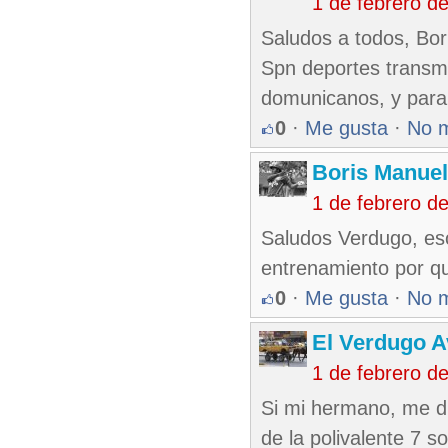
1 de febrero d
Saludos a todos, Bor
Spn deportes transmi
domunicanos, y para 
0
·
Me gusta
·
No 
Boris Manue
1 de febrero d
Saludos Verdugo, eso
entrenamiento por qu
0
·
Me gusta
·
No 
El Verdugo 
1 de febrero d
Si mi hermano, me di
de la polivalente 7 s