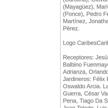
(Mayagüez), Mari
(Ponce), Pedro F
Martínez, Jonath
Pérez.
Logo CaribesCari
Receptores: Jesús
Balbino Fuenmayo
Adrianza, Orlando
Jardineros: Félix
Oswaldo Arcia. L
Guerra, César Va
Pena, Tiago Da Si