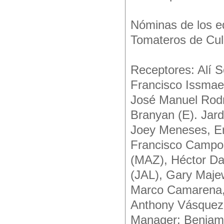
Nóminas de los e
Tomateros de Cul
Receptores: Alí S
Francisco Issmae
José Manuel Rodr
Branyan (E). Jar
Joey Meneses, Eri
Francisco Campos
(MAZ), Héctor Dan
(JAL), Gary Majew
Marco Camarena, 
Anthony Vásquez (
Manager: Benjamí