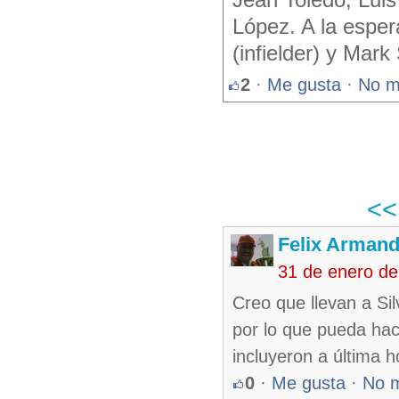
Jean Toledo, Lui
López. A la esper
(infielder) y Mark
2
·
Me gusta
·
No m
<
Felix Armand
31 de enero d
Creo que llevan a Si
por lo que pueda hac
incluyeron a última h
0
·
Me gusta
·
No 