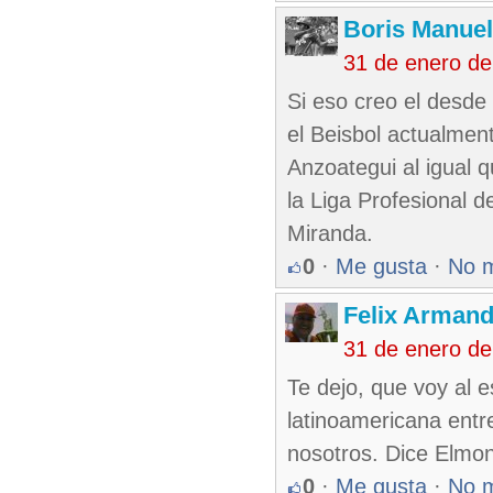
Boris Manue
31 de enero d
Si eso creo el desde
el Beisbol actualmen
Anzoategui al igual 
la Liga Profesional
Miranda.
0
·
Me gusta
·
No 
Felix Armand
31 de enero d
Te dejo, que voy al e
latinoamericana entr
nosotros. Dice Elmon
0
·
Me gusta
·
No 