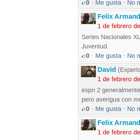
0
·
Me gusta
·
No 
Felix Armand
1 de febrero d
Series Nacionales XL
Juventud.
0
·
Me gusta
·
No 
David
(Expert
1 de febrero d
espn 2 generalmente
pero averigua con mo
0
·
Me gusta
·
No 
Felix Armand
1 de febrero d