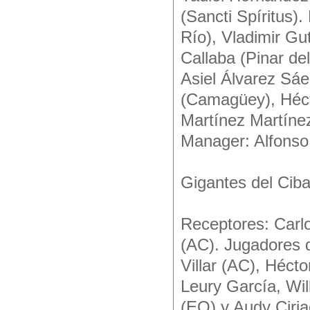
(Sancti Spíritus)
Río), Vladimir Gu
Callaba (Pinar del
Asiel Álvarez Sáe
(Camagüey), Hécto
Martínez Martíne
Manager: Alfonso
Gigantes del Cib
Receptores: Carl
(AC). Jugadores d
Villar (AC), Héct
Leury García, Wil
(EO) y Audy Ciria