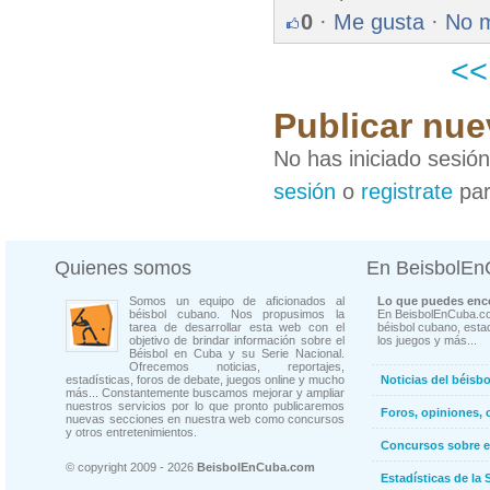
0
·
Me gusta
·
No 
<
Publicar nue
No has iniciado sesió
sesión
o
registrate
par
Quienes somos
En BeisbolE
Somos un equipo de aficionados al
Lo que puedes enco
béisbol cubano. Nos propusimos la
En BeisbolEnCuba.co
tarea de desarrollar esta web con el
béisbol cubano, estad
objetivo de brindar información sobre el
los juegos y más...
Béisbol en Cuba y su Serie Nacional.
Ofrecemos noticias, reportajes,
estadísticas, foros de debate, juegos online y mucho
Noticias del béisb
más... Constantemente buscamos mejorar y ampliar
nuestros servicios por lo que pronto publicaremos
Foros, opiniones, 
nuevas secciones en nuestra web como concursos
y otros entretenimientos.
Concursos sobre e
© copyright 2009 - 2026
BeisbolEnCuba.com
Estadísticas de la 