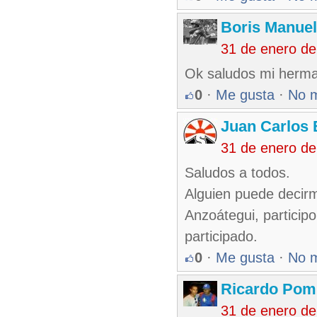
Boris Manue
31 de enero d
Ok saludos mi herm
0
·
Me gusta
·
No 
Juan Carlos 
31 de enero d
Saludos a todos.
Alguien puede decirm
Anzoátegui, particip
participado.
0
·
Me gusta
·
No 
Ricardo Pom
31 de enero d