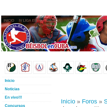
INICIO
IV LIGA ELITE
NOTICIAS
FOROS
PRONÓSTIC
Inicio
Noticias
En vivo!!!
Inicio
»
Foros
»
S
Concursos