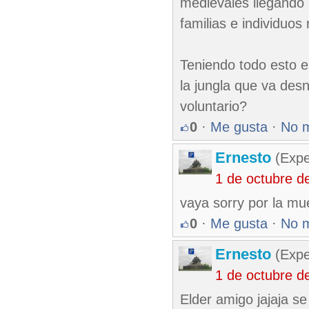
medievales llegando 
familias e individuos
Teniendo todo esto e
la jungla que va des
voluntario?
0
·
Me gusta
·
No 
Ernesto
(Expe
1 de octubre d
vaya sorry por la mue
0
·
Me gusta
·
No 
Ernesto
(Expe
1 de octubre d
Elder amigo jajaja s