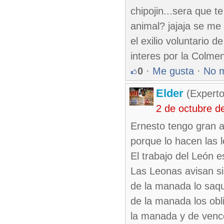
chipojin...sera que t
animal? jajaja se me
el exilio voluntario d
interes por la Colme
0
·
Me gusta
·
No 
Elder
(Experto
2 de octubre d
Ernesto tengo gran a
porque lo hacen las 
El trabajo del León e
Las Leonas avisan si
de la manada lo saqu
de la manada los obli
la manada y de vence