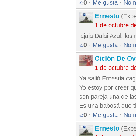
0
·
Me gusta
·
No 
Ernesto
(Expe
1 de octubre d
jajaja Dalai Azul, los
0
·
Me gusta
·
No 
Ciclón De O
1 de octubre d
Ya salió Ernestia ca
Yo estoy por creer q
son pareja una de la
Es una babosá que t
0
·
Me gusta
·
No 
Ernesto
(Expe