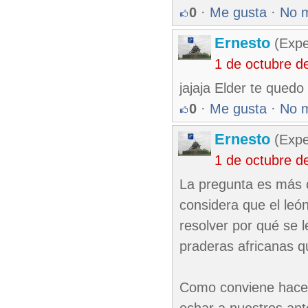
0
·
Me gusta
·
No 
Ernesto
(Expe
1 de octubre d
jajaja Elder te quedo
0
·
Me gusta
·
No 
Ernesto
(Expe
1 de octubre d
La pregunta es más c
considera que el leó
resolver por qué se l
praderas africanas qu
Como conviene hacer 