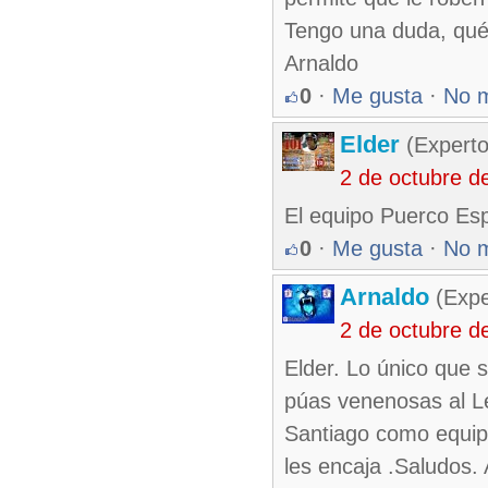
Tengo una duda, qué
Arnaldo
0
·
Me gusta
·
No 
Elder
(Experto
2 de octubre d
El equipo Puerco Esp
0
·
Me gusta
·
No 
Arnaldo
(Expe
2 de octubre d
Elder. Lo único que 
púas venenosas al L
Santiago como equipo
les encaja .Saludos.