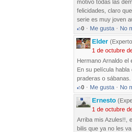
motivo todas las dem
felicidades, claro qu
serie es muy joven a
0
·
Me gusta
·
No 
Elder
(Experto
1 de octubre d
Hermano Arnaldo el e
En su película habla 
praderas o sábanas.
0
·
Me gusta
·
No 
Ernesto
(Expe
1 de octubre d
Arriba mis Azules!!,
bilis que ya no les va