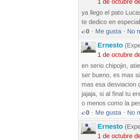
1 de octubre d
ya llego el pato Lucas
te dedico en especial 
0
·
Me gusta
·
No 
Ernesto
(Expe
1 de octubre d
en serio chipojin, at
ser bueno, es mas si
mas esa desviacion q
jajaja, si al final tu
o menos como la pesad
0
·
Me gusta
·
No 
Ernesto
(Expe
1 de octubre d