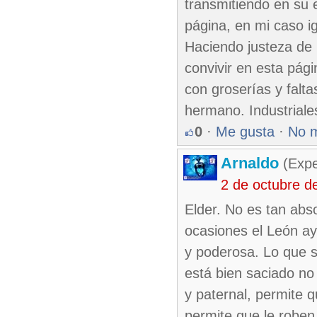
transmitiendo en su e
página, en mi caso ig
Haciendo justeza de 
convivir en esta pági
con groserías y falt
hermano. Industrial
0
·
Me gusta
·
No 
Arnaldo
(Expe
2 de octubre d
Elder. No es tan abs
ocasiones el León ay
y poderosa. Lo que s
está bien saciado n
y paternal, permite 
permite que le roben