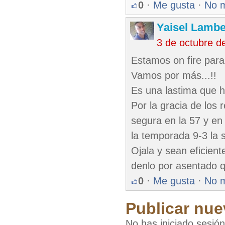
0
·
Me gusta
·
No 
Yaisel Lambe
3 de octubre d
Estamos on fire para
Vamos por más...!!
Es una lastima que ha
Por la gracia de los 
segura en la 57 y en
la temporada 9-3 la se
Ojala y sean eficiente
denlo por asentado qu
0
·
Me gusta
·
No 
Publicar nue
No has iniciado sesió