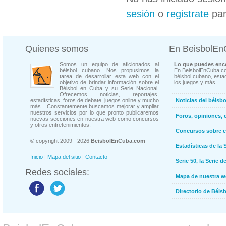
sesión
o
registrate
par
Quienes somos
En BeisbolE
Somos un equipo de aficionados al
Lo que puedes enco
béisbol cubano. Nos propusimos la
En BeisbolEnCuba.co
tarea de desarrollar esta web con el
béisbol cubano, estad
objetivo de brindar información sobre el
los juegos y más...
Béisbol en Cuba y su Serie Nacional.
Ofrecemos noticias, reportajes,
estadísticas, foros de debate, juegos online y mucho
Noticias del béisb
más... Constantemente buscamos mejorar y ampliar
nuestros servicios por lo que pronto publicaremos
Foros, opiniones, 
nuevas secciones en nuestra web como concursos
y otros entretenimientos.
Concursos sobre e
© copyright 2009 - 2026
BeisbolEnCuba.com
Estadísticas de la 
Inicio
|
Mapa del sitio
|
Contacto
Serie 50, la Serie d
Redes sociales:
Mapa de nuestra 
Directorio de Béi