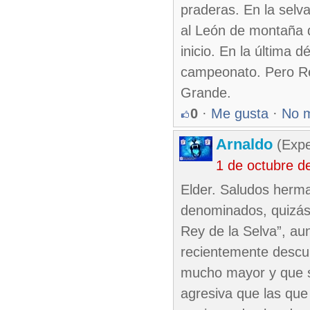
praderas. En la selv
al León de montaña q
inicio. En la última 
campeonato. Pero Re
Grande.
0
·
Me gusta
·
No 
Arnaldo
(Expe
1 de octubre d
Elder. Saludos herma
denominados, quizás
Rey de la Selva”, au
recientemente descub
mucho mayor y que 
agresiva que las que