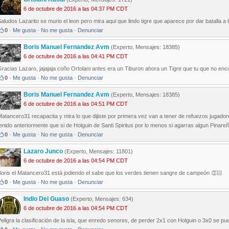
6 de octubre de 2016 a las 04:37 PM CDT
aludos Lazarito se murio el leon pero mira aqui que lindo tigre que aparece por dar batalla a 
0
·
Me gusta
·
No me gusta
·
Denunciar
Boris Manuel Fernandez Avm
(Experto, Mensajes: 18385)
6 de octubre de 2016 a las 04:41 PM CDT
racias Lazaro, jajajaja coño Ortolani antes era un Tiburon ahora un Tigre que tu que no encu
0
·
Me gusta
·
No me gusta
·
Denunciar
Boris Manuel Fernandez Avm
(Experto, Mensajes: 18385)
6 de octubre de 2016 a las 04:51 PM CDT
Matancero31 recapacita y mira lo que dijiste por primera vez van a tener de refuezos juga
enido anteriormente que si de Holguin de Santi Spiritus por lo menos si agarras algun Pinare
0
·
Me gusta
·
No me gusta
·
Denunciar
Lazaro Junco
(Experto, Mensajes: 11801)
6 de octubre de 2016 a las 04:54 PM CDT
Boris el Matancero31 está jodiendo el sabe que los verdes tienen sangre de campeón 👏🏻
0
·
Me gusta
·
No me gusta
·
Denunciar
Indio Del Guaso
(Experto, Mensajes: 634)
6 de octubre de 2016 a las 04:54 PM CDT
eligra la clasificación de la isla, que enredo senores, de perder 2x1 con Holguin o 3x0 se p