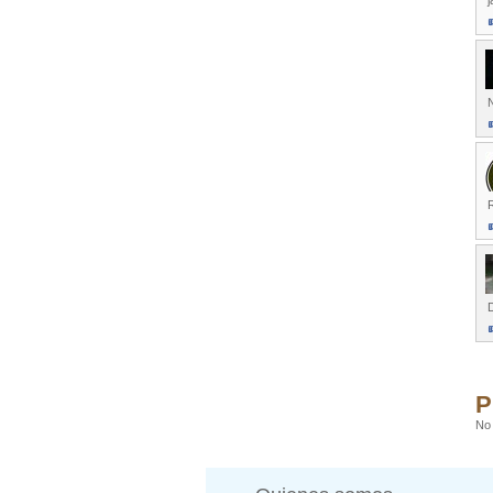
j
N
R
D
P
No 