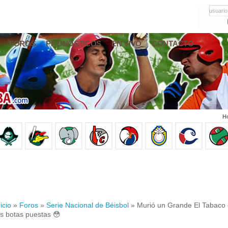
usuario
FOROS
PRONÓSTICOS
EN VIVO
CONTACTO
Ho
icio
»
Foros
»
Serie Nacional de Béisbol
» Murió un Grande El Tabaco
as botas puestas 😳