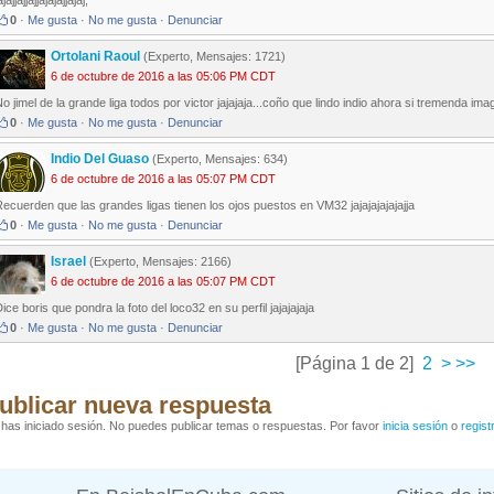
ajajjajjajjajajajjajaj,
0
·
Me gusta
·
No me gusta
·
Denunciar
Ortolani Raoul
(Experto, Mensajes: 1721)
6 de octubre de 2016 a las 05:06 PM CDT
o jimel de la grande liga todos por victor jajajaja...coño que lindo indio ahora si tremenda imag
0
·
Me gusta
·
No me gusta
·
Denunciar
Indio Del Guaso
(Experto, Mensajes: 634)
6 de octubre de 2016 a las 05:07 PM CDT
ecuerden que las grandes ligas tienen los ojos puestos en VM32 jajajajajajajja
0
·
Me gusta
·
No me gusta
·
Denunciar
Israel
(Experto, Mensajes: 2166)
6 de octubre de 2016 a las 05:07 PM CDT
ice boris que pondra la foto del loco32 en su perfil jajajajaja
0
·
Me gusta
·
No me gusta
·
Denunciar
[Página 1 de 2]
2
>
>>
ublicar nueva respuesta
has iniciado sesión. No puedes publicar temas o respuestas. Por favor
inicia sesión
o
regist