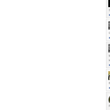
S
G
t
P