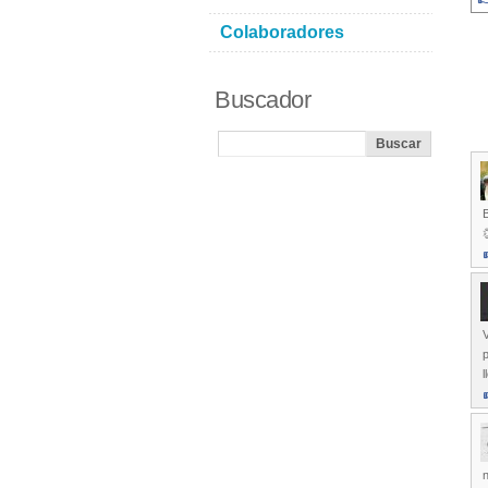
Colaboradores
Buscador

V
n