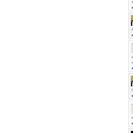
A
l
c
O
l