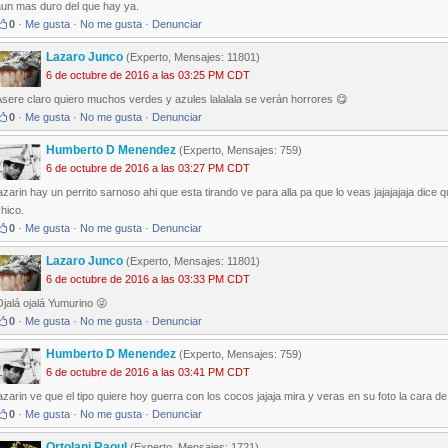
aun mas duro del que hay ya.
0
·
Me gusta
·
No me gusta
·
Denunciar
Lazaro Junco
(Experto, Mensajes: 11801)
6 de octubre de 2016 a las 03:25 PM CDT
sere claro quiero muchos verdes y azules lalalala se verán horrores 😋
0
·
Me gusta
·
No me gusta
·
Denunciar
Humberto D Menendez
(Experto, Mensajes: 759)
6 de octubre de 2016 a las 03:27 PM CDT
azarin hay un perrito sarnoso ahi que esta tirando ve para alla pa que lo veas jajajajaja dice q
hico.
0
·
Me gusta
·
No me gusta
·
Denunciar
Lazaro Junco
(Experto, Mensajes: 11801)
6 de octubre de 2016 a las 03:33 PM CDT
jalá ojalá Yumurino 😜
0
·
Me gusta
·
No me gusta
·
Denunciar
Humberto D Menendez
(Experto, Mensajes: 759)
6 de octubre de 2016 a las 03:41 PM CDT
azarin ve que el tipo quiere hoy guerra con los cocos jajaja mira y veras en su foto la cara d
0
·
Me gusta
·
No me gusta
·
Denunciar
Ortolani Raoul
(Experto, Mensajes: 1721)