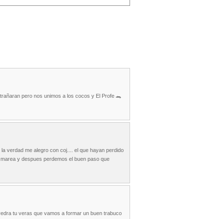
rañaran pero nos unimos a los cocos y El Profe 🐊
la verdad me alegro con coj.... el que hayan perdido
umo marea y despues perdemos el buen paso que
aavedra tu veras que vamos a formar un buen trabuco