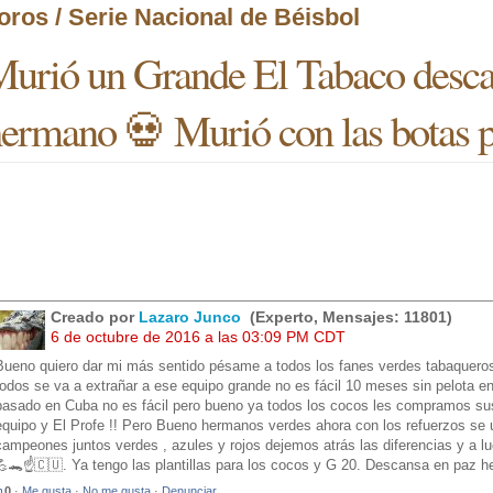
oros / Serie Nacional de Béisbol
urió un Grande El Tabaco desca
ermano 💀 Murió con las botas 
Creado por
Lazaro Junco
(Experto, Mensajes: 11801)
6 de octubre de 2016 a las 03:09 PM CDT
Bueno quiero dar mi más sentido pésame a todos los fanes verdes tabaqueros V
todos se va a extrañar a ese equipo grande no es fácil 10 meses sin pelota 
pasado en Cuba no es fácil pero bueno ya todos los cocos les compramos sus
equipo y El Profe !! Pero Bueno hermanos verdes ahora con los refuerzos se
campeones juntos verdes , azules y rojos dejemos atrás las diferencias y a lu
💪🐊☝️️🇨🇺. Ya tengo las plantillas para los cocos y G 20. Descansa en paz 
0
·
Me gusta
·
No me gusta
·
Denunciar