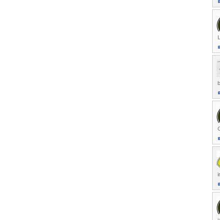
L
G
i