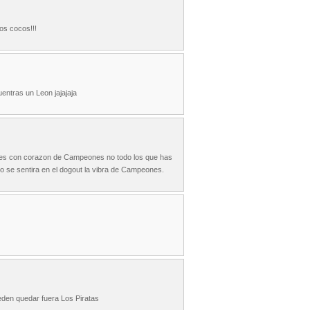
los cocos!!!
entras un Leon jajajaja
dores con corazon de Campeones no todo los que has
ño se sentira en el dogout la vibra de Campeones.
ueden quedar fuera Los Piratas