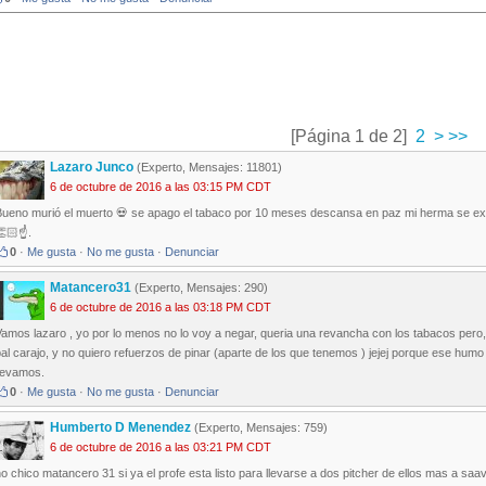
[Página 1 de 2]
2
>
>>
Lazaro Junco
(Experto, Mensajes: 11801)
6 de octubre de 2016 a las 03:15 PM CDT
Bueno murió el muerto 💀 se apago el tabaco por 10 meses descansa en paz mi herma se ext
🏻☝️️.
0
·
Me gusta
·
No me gusta
·
Denunciar
Matancero31
(Experto, Mensajes: 290)
6 de octubre de 2016 a las 03:18 PM CDT
amos lazaro , yo por lo menos no lo voy a negar, queria una revancha con los tabacos pero, 
pal carajo, y no quiero refuerzos de pinar (aparte de los que tenemos ) jejej porque ese h
llevamos.
0
·
Me gusta
·
No me gusta
·
Denunciar
Humberto D Menendez
(Experto, Mensajes: 759)
6 de octubre de 2016 a las 03:21 PM CDT
o chico matancero 31 si ya el profe esta listo para llevarse a dos pitcher de ellos mas a s