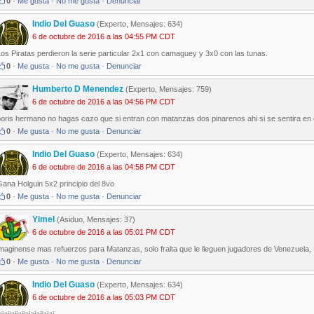
0
·
Me gusta
·
No me gusta
·
Denunciar
Indio Del Guaso
(Experto, Mensajes: 634)
6 de octubre de 2016 a las 04:55 PM CDT
os Piratas perdieron la serie particular 2x1 con camaguey y 3x0 con las tunas.
0
·
Me gusta
·
No me gusta
·
Denunciar
Humberto D Menendez
(Experto, Mensajes: 759)
6 de octubre de 2016 a las 04:56 PM CDT
boris hermano no hagas cazo que si entran con matanzas dos pinarenos ahi si se sentira e
0
·
Me gusta
·
No me gusta
·
Denunciar
Indio Del Guaso
(Experto, Mensajes: 634)
6 de octubre de 2016 a las 04:58 PM CDT
ana Holguin 5x2 principio del 8vo
0
·
Me gusta
·
No me gusta
·
Denunciar
Yimel
(Asiduo, Mensajes: 37)
6 de octubre de 2016 a las 05:01 PM CDT
maginense mas refuerzos para Matanzas, solo fralta que le lleguen jugadores de Venezuela, 
0
·
Me gusta
·
No me gusta
·
Denunciar
Indio Del Guaso
(Experto, Mensajes: 634)
6 de octubre de 2016 a las 05:03 PM CDT