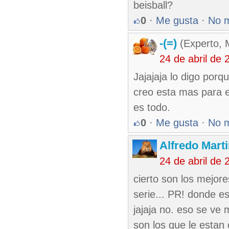
beisball?
0
·
Me gusta
·
No 
-(=)
(Experto, 
24 de abril de
Jajajaja lo digo porq
creo esta mas para e
es todo.
0
·
Me gusta
·
No 
Alfredo Marti
24 de abril de
cierto son los mejor
serie... PR! donde es
jajaja no. eso se ve
son los que le estan 