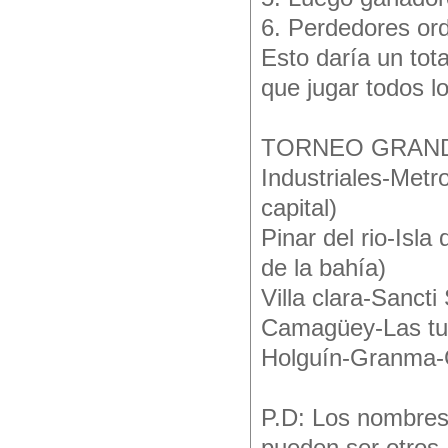
6. Perdedores ord
Esto daría un tot
que jugar todos l
TORNEO GRANDE
Industriales-Met
capital)
Pinar del rio-Isl
de la bahía)
Villa clara-Sancti
Camagüey-Las tun
Holguín-Granma-G
P.D: Los nombres 