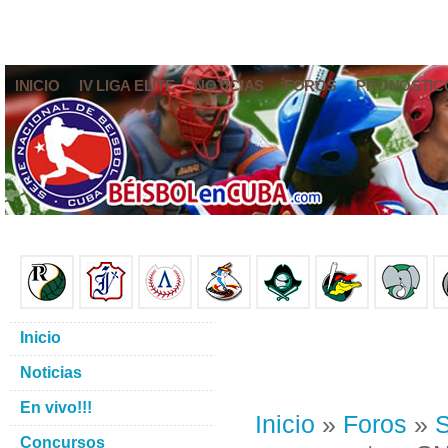
INICIO
IV LIGA ELITE
NOTICIAS
FOROS
PRONÓSTIC
Inicio
Noticias
En vivo!!!
Inicio
»
Foros
»
S
Concursos