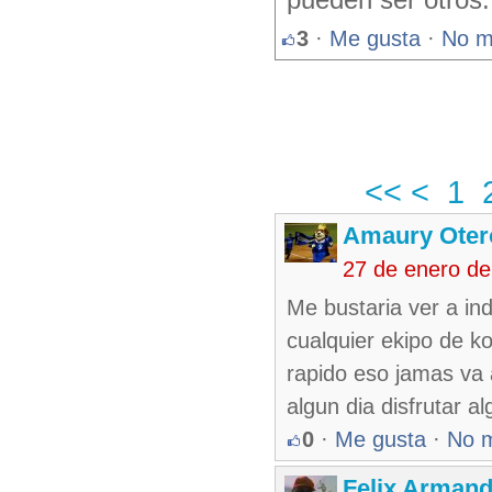
pueden ser otros
3
·
Me gusta
·
No m
<<
<
1
Amaury Oter
27 de enero de
Me bustaria ver a ind
cualquier ekipo de ko
rapido eso jamas va
algun dia disfrutar a
0
·
Me gusta
·
No 
Felix Armand