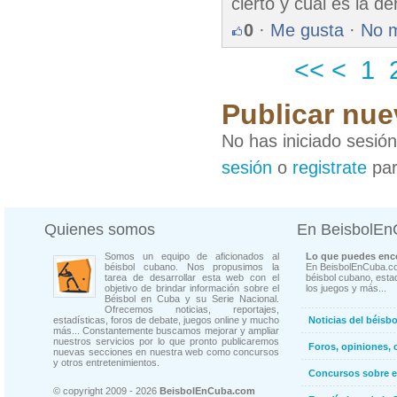
cierto y cual es la 
0
·
Me gusta
·
No 
<<
<
1
Publicar nue
No has iniciado sesió
sesión
o
registrate
par
Quienes somos
En BeisbolE
Somos un equipo de aficionados al
Lo que puedes enco
béisbol cubano. Nos propusimos la
En BeisbolEnCuba.co
tarea de desarrollar esta web con el
béisbol cubano, estad
objetivo de brindar información sobre el
los juegos y más...
Béisbol en Cuba y su Serie Nacional.
Ofrecemos noticias, reportajes,
estadísticas, foros de debate, juegos online y mucho
Noticias del béisb
más... Constantemente buscamos mejorar y ampliar
nuestros servicios por lo que pronto publicaremos
Foros, opiniones, 
nuevas secciones en nuestra web como concursos
y otros entretenimientos.
Concursos sobre e
© copyright 2009 - 2026
BeisbolEnCuba.com