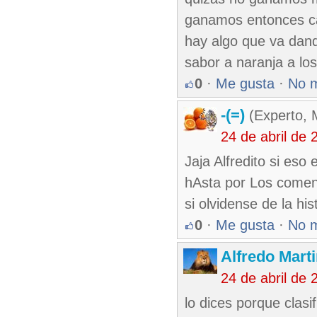
ganamos entonces cam
hay algo que va dand
sabor a naranja a los
0
·
Me gusta
·
No 
-(=)
(Experto, 
24 de abril de
Jaja Alfredito si eso 
hAsta por Los coment
si olvidense de la his
0
·
Me gusta
·
No 
Alfredo Marti
24 de abril de
lo dices porque clasi