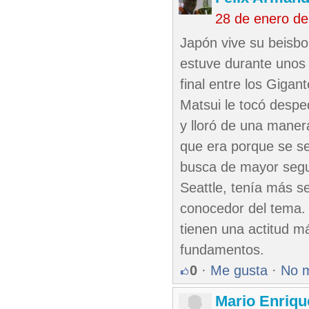
28 de enero de
Japón vive su beisb
estuve durante unos 
final entre los Giga
Matsui le tocó despe
y lloró de una maner
que era porque se se
busca de mayor segu
Seattle, tenía más s
conocedor del tema. 
tienen una actitud m
fundamentos.
0
·
Me gusta
·
No 
Mario Enriqu