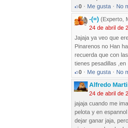
0
·
Me gusta
·
No 
-(=)
(Experto, 
24 de abril de
Jajaja ya veo que ere
Pinarenos no Han ha
recuerda que con la
tienes pesadillas ,en
0
·
Me gusta
·
No 
Alfredo Marti
24 de abril de
jajaja cuando me ima
pelota y en espannol
dejar ganar jaja, per