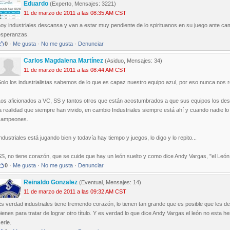
Eduardo
(Experto, Mensajes: 3221)
11 de marzo de 2011 a las 08:35 AM CST
hoy industriales descansa y van a estar muy pendiente de lo spirituanos en su juego ante 
esperanzas.
0
·
Me gusta
·
No me gusta
·
Denunciar
Carlos Magdalena Martínez
(Asiduo, Mensajes: 34)
11 de marzo de 2011 a las 08:44 AM CST
olo los industrialistas sabemos de lo que es capaz nuestro equipo azul, por eso nunca nos 
Los aficionados a VC, SS y tantos otros que están acostumbrados a que sus equipos los des
a realidad que siempre han vivido, en cambio Industriales siempre está ahí y cuando nadie 
campeones.
ndustriales está jugando bien y todavía hay tiempo y juegos, lo digo y lo repito...
S, no tiene corazón, que se cuide que hay un león suelto y como dice Andy Vargas, "el León 
0
·
Me gusta
·
No me gusta
·
Denunciar
Reinaldo Gonzalez
(Eventual, Mensajes: 14)
11 de marzo de 2011 a las 09:32 AM CST
s verdad industriales tiene tremendo corazón, lo tienen tan grande que es posible que les de
ienes para tratar de lograr otro título. Y es verdad lo que dice Andy Vargas el león no esta 
erie.