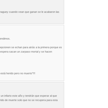
camaguey cuando vean que ganan se le acabaron las
rendimos.
epcionen se echan para atrás a la primera porque es
lo espera sacan un zarpaso mortal y se hacen
está herido pero no muerto"!!!
 un infarto este año y tendrán que esperar al que
herido de muerte solo que no se recupera para esta