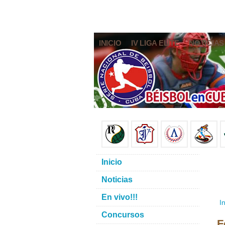
INICIO
IV LIGA ELITE
NOTICIAS
Inicio
Noticias
En vivo!!!
In
Concursos
F