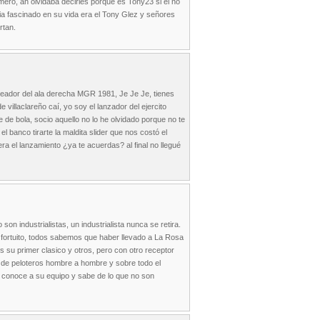
imero, ah olvidaba decirles porque es Tony23 si el no
abia fascinado en su vida era el Tony Glez y señores
rtan.
ateador del ala derecha MGR 1981, Je Je Je, tienes
e villaclareño caí, yo soy el lanzador del ejercito
e de bola, socio aquello no lo he olvidado porque no te
l banco tirarte la maldita slider que nos costó el
ra el lanzamiento ¿ya te acuerdas? al final no llegué
 industrialistas, un industrialista nunca se retira.
n fortuito, todos sabemos que haber llevado a La Rosa
 su primer clasico y otros, pero con otro receptor
ad de peloteros hombre a hombre y sobre todo el
s, conoce a su equipo y sabe de lo que no son