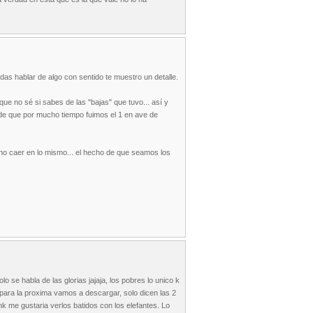
as hablar de algo con sentido te muestro un detalle.
rque no sé si sabes de las "bajas" que tuvo... así y
de que por mucho tiempo fuimos el 1 en ave de
a no caer en lo mismo... el hecho de que seamos los
 se habla de las glorias jajaja, los pobres lo unico k
 para la proxima vamos a descargar, solo dicen las 2
k me gustaria verlos batidos con los elefantes. Lo