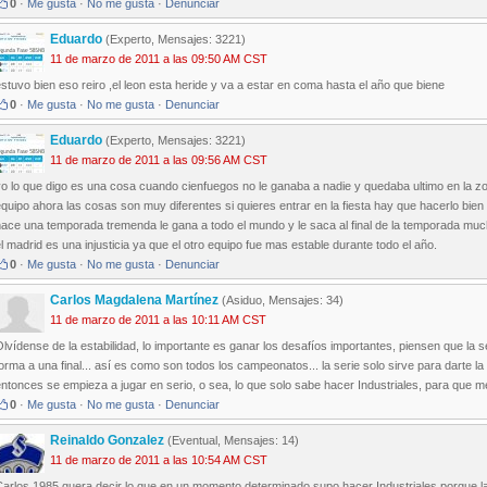
0
·
Me gusta
·
No me gusta
·
Denunciar
Eduardo
(Experto, Mensajes: 3221)
11 de marzo de 2011 a las 09:50 AM CST
stuvo bien eso reiro ,el leon esta heride y va a estar en coma hasta el año que biene
0
·
Me gusta
·
No me gusta
·
Denunciar
Eduardo
(Experto, Mensajes: 3221)
11 de marzo de 2011 a las 09:56 AM CST
o lo que digo es una cosa cuando cienfuegos no le ganaba a nadie y quedaba ultimo en la zo
quipo ahora las cosas son muy diferentes si quieres entrar en la fiesta hay que hacerlo bien 
hace una temporada tremenda le gana a todo el mundo y le saca al final de la temporada muc
l madrid es una injusticia ya que el otro equipo fue mas estable durante todo el año.
0
·
Me gusta
·
No me gusta
·
Denunciar
Carlos Magdalena Martínez
(Asiduo, Mensajes: 34)
11 de marzo de 2011 a las 10:11 AM CST
lvídense de la estabilidad, lo importante es ganar los desafíos importantes, piensen que la s
orma a una final... así es como son todos los campeonatos... la serie solo sirve para darte la p
ntonces se empieza a jugar en serio, o sea, lo que solo sabe hacer Industriales, para que me 
0
·
Me gusta
·
No me gusta
·
Denunciar
Reinaldo Gonzalez
(Eventual, Mensajes: 14)
11 de marzo de 2011 a las 10:54 AM CST
arlos 1985 quera decir lo que en un momento determinado supo hacer Industriales porque la