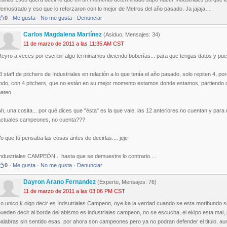
demostrado y eso que lo reforzaron con lo mejor de Metros del año pasado. Ja jajaja…
0
·
Me gusta
·
No me gusta
·
Denunciar
Carlos Magdalena Martínez
(Asiduo, Mensajes: 34)
11 de marzo de 2011 a las 11:35 AM CST
eyro a veces por escribir algo terminamos diciendo boberías... para que tengas datos y pued
l staff de pitchers de Industriales en relación a lo que tenía el año pasado, solo repiten 4, po
todo, con 4 pitchers, que no están en su mejor momento estamos donde estamos, partiendo 
ateo...
h, una cosita... por qué dices que "ésta" es la que vale, las 12 anteriores no cuentan y par
actuales campeones, no cuenta???
o que tú pensaba las cosas antes de decirlas.... jeje
ndustriales CAMPEÓN... hasta que se demuestre lo contrario....
0
·
Me gusta
·
No me gusta
·
Denunciar
Dayron Arano Fernandez
(Experto, Mensajes: 76)
11 de marzo de 2011 a las 03:06 PM CST
o unico k oigo decir es Indsutriales Campeon, oye ka la verdad cuando se esta moribundo solo
ueden decir al borde del abismo es industriales campeon, no se escucha, el ekipo esta mal,
alabras sin sentido esas, por ahora son campeones pero ya no podran defender el titulo, aun