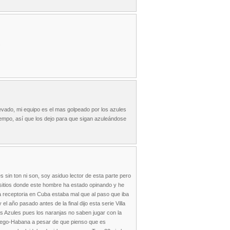
.
levado, mi equipo es el mas golpeado por los azules
iempo, así que los dejo para que sigan azuleándose
sin ton ni son, soy asiduo lector de esta parte pero
s sitios donde este hombre ha estado opinando y he
a receptoria en Cuba estaba mal que al paso que iba
 año pasado antes de la final dijo esta serie Villa
 los Azules pues los naranjas no saben jugar con la
n Ciego-Habana a pesar de que pienso que es