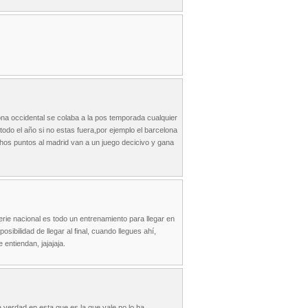
na occidental se colaba a la pos temporada cualquier
todo el año si no estas fuera,por ejemplo el barcelona
hos puntos al madrid van a un juego decicivo y gana
erie nacional es todo un entrenamiento para llegar en
osibilidad de llegar al final, cuando llegues ahí,
entiendan, jajajaja.
 verdad en esta que es la que vale no lo ha