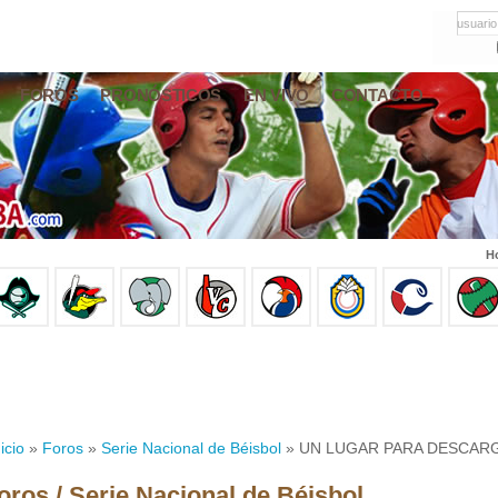
usuario
FOROS
PRONÓSTICOS
EN VIVO
CONTACTO
Ho
icio
»
Foros
»
Serie Nacional de Béisbol
» UN LUGAR PARA DESCAR
oros / Serie Nacional de Béisbol