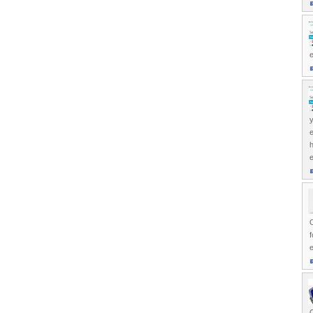
e
y
e
e
O
f
e
C