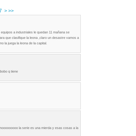
7
>
>>
os equipos a industriales le quedan 11 mañana se
para que clasifique la leona ,claro un desastre vamos a
 la juega la leona de la capital.
 bobo q tiene
r nooooooooo la serie es una mierda y esas cosas a la