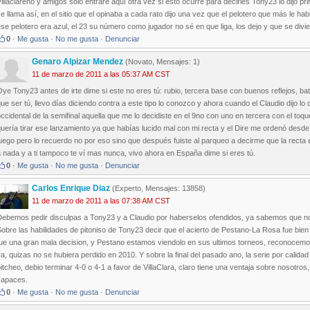
illaclareño y amigos solo entraré aquí otra vez si esto ocurre para decirles Tony23 lo dijo pr
e llama así, en el sitio que el opinaba a cada rato dijo una vez que el pelotero que más le h
se pelotero era azul, el 23 su número como jugador no sé en que liga, los dejo y que se divie
0
·
Me gusta
·
No me gusta
·
Denunciar
Genaro Alpizar Mendez
(Novato, Mensajes: 1)
11 de marzo de 2011 a las 05:37 AM CST
ye Tony23 antes de irte dime si este no eres tú: rubio, tercera base con buenos reflejos, b
ue ser tú, llevo días diciendo contra a este tipo lo conozco y ahora cuando el Claudio dijo lo d
ccidental de la semifinal aquella que me lo decidiste en el 9no con uno en tercera con el toqu
uería tirar ese lanzamiento ya que habías lucido mal con mi recta y el Dire me ordenó desde e
uego pero lo recuerdo no por eso sino que después fuiste al parqueo a decirme que la recta e
 nada y a ti tampoco te ví mas nunca, vivo ahora en España dime si eres tú.
0
·
Me gusta
·
No me gusta
·
Denunciar
Carlos Enrique Diaz
(Experto, Mensajes: 13858)
11 de marzo de 2011 a las 07:38 AM CST
ebemos pedir disculpas a Tony23 y a Claudio por haberselos ofendidos, ya sabemos que no son
obre las habilidades de pitoniso de Tony23 decir que el acierto de Pestano-La Rosa fue bie
ue una gran mala decision, y Pestano estamos viendolo en sus ultimos torneos, reconocemos
a, quizas no se hubiera perdido en 2010. Y sobre la final del pasado ano, la serie por calid
itcheo, debio terminar 4-0 o 4-1 a favor de VillaClara, claro tiene una ventaja sobre nosotro
capaces.
0
·
Me gusta
·
No me gusta
·
Denunciar