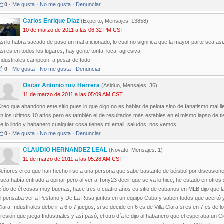
0
·
Me gusta
·
No me gusta
·
Denunciar
Carlos Enrique Diaz
(Experto, Mensajes: 13858)
10 de marzo de 2011 a las 06:32 PM CST
si lo habra sacado de paso un mal aficionado, lo cual no significa que la mayor parte sea asi
si es en todos los lugares, hay gente tonta, loca, agresiva.
Industriales campeon, a pesar de todo
0
·
Me gusta
·
No me gusta
·
Denunciar
Oscar Antonio ruiz Herrera
(Asiduo, Mensajes: 36)
11 de marzo de 2011 a las 05:09 AM CST
reo que abandono este sitio pues lo que oigo no es hablar de pelota sino de fanatismo mal l
n los ultimos 10 años pero es también el de resultados más estables en el mismo lapso de t
e lo lindo y habanero cualquier cosa tienes mi email, saludos, nos vemos.
0
·
Me gusta
·
No me gusta
·
Denunciar
CLAUDIO HERNANDEZ LEAL
(Novato, Mensajes: 1)
11 de marzo de 2011 a las 05:28 AM CST
eñores creo que han hecho irse a una persona que sabe bastante de béisbol por discusiones 
uca había entrado a opinar pero al ver a Tony23 decir que se va lo hice, he estado en otro
eído de él cosas muy buenas, hace tres o cuatro años eu sitio de cubanos en MLB dijo que l
l pensaba ver a Pestano y De La Rosa juntos en un equipo Cuba y saben todos que acertó y el
lara-Industriales debe ir a 6 o 7 juegos, si se decide en 6 es de Villa Clara si es en 7 es de
resión que juega Industriales y así pasó, el otro día le dijo al habanero que el esperaba u