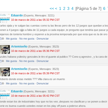
<<
<
1
2
3
4
[Página 5 de 7]
6
Eduardo
(Experto, Mensajes: 3221)
10 de marzo de 2011 a las 05:32 PM CST
arlos ojala y te salgan las cuentas como tu las llevas pero de los 12 juegos que quedan a l
onen a 4 juegos ojjjjo a falta de 11 juegos a cada equipo ,te pregunto que tendria que pasar 
ejarnos de tonteria hombre y esperen a la proxima temporada por que esta que es la de oro no
0
·
Me gusta
·
No me gusta
·
Denunciar
Artemiseño
(Experto, Mensajes: 3523)
10 de marzo de 2011 a las 05:36 PM CST
zules.habana yuliesky gonzales.le tiro el guante al publico ?? Cono q agresivo , y la cara de
0
·
Me gusta
·
No me gusta
·
Denunciar
Artemiseño
(Experto, Mensajes: 3523)
10 de marzo de 2011 a las 05:39 PM CST
oberto donde estas metido ??? Villa clara es un muerto
0
·
Me gusta
·
No me gusta
·
Denunciar
Eduardo
(Experto, Mensajes: 3221)
10 de marzo de 2011 a las 05:42 PM CST
onde estan los de industriales hoy que no los veo ,despues no clasifican y se ponen a deci
erie es buena cuando ustedes estan en los play off pues a joderse ahora.