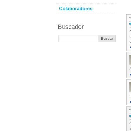
Colaboradores
Buscador
c
p
d
A
R
d
s