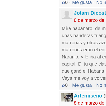
0
·
Me gusta
·
No 
Jotam Dicos
8 de marzo de
Mira habanero, de mi
unas banderas triang
marronas y otras azu
marrones eran el equ
Naranjo, y le iba al 
capital. Di tu que c
que ganó el Habana n
Vaya me voy a volver 
0
·
Me gusta
·
No 
Artemiseño
(
8 de marzo de