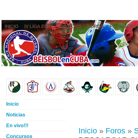
INICIO
IV LIGA ELITE
NOTICIAS
FOROS
PRONÓSTIC
Inicio
Noticias
En vivo!!!
Inicio
»
Foros
»
S
Concursos