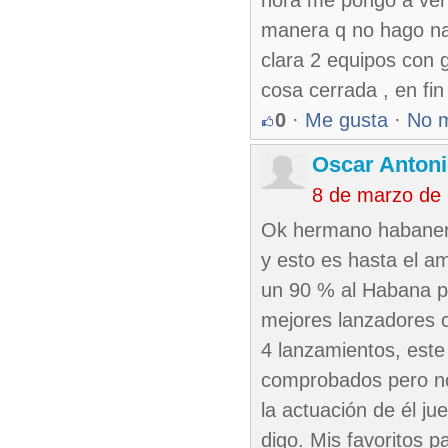
hora me pongo a ver 
manera q no hago nada
clara 2 equipos con 
cosa cerrada , en fi
0
·
Me gusta
·
No 
Oscar Antoni
8 de marzo de
Ok hermano habanero
y esto es hasta el a
un 90 % al Habana p
mejores lanzadores 
4 lanzamientos, est
comprobados pero no 
la actuación de él ju
digo. Mis favoritos 