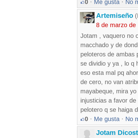
0
·
Me gusta
·
No 
Artemiseño
(
8 de marzo de
Jotam , vaquero no c
macchado y de donde
peloteros de ambas pa
se dividio y ya , lo
eso esta mal pq ahor
de cero, no van atrib
mayabeque, mira yo e
injusticias a favor d
pelotero q se haiga d
0
·
Me gusta
·
No 
Jotam Dicos