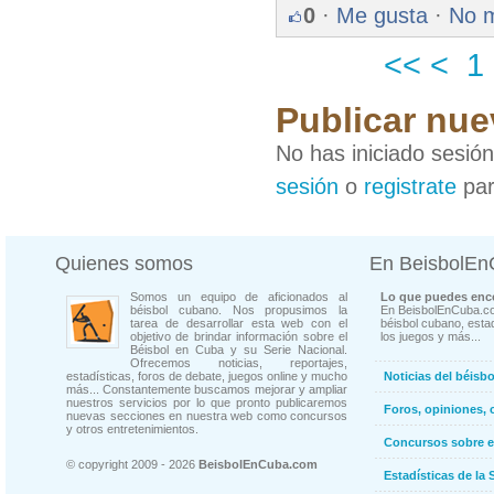
0
·
Me gusta
·
No 
<<
<
1
Publicar nue
No has iniciado sesió
sesión
o
registrate
par
Quienes somos
En BeisbolE
Somos un equipo de aficionados al
Lo que puedes enco
béisbol cubano. Nos propusimos la
En BeisbolEnCuba.co
tarea de desarrollar esta web con el
béisbol cubano, estad
objetivo de brindar información sobre el
los juegos y más...
Béisbol en Cuba y su Serie Nacional.
Ofrecemos noticias, reportajes,
estadísticas, foros de debate, juegos online y mucho
Noticias del béisb
más... Constantemente buscamos mejorar y ampliar
nuestros servicios por lo que pronto publicaremos
Foros, opiniones, 
nuevas secciones en nuestra web como concursos
y otros entretenimientos.
Concursos sobre e
© copyright 2009 - 2026
BeisbolEnCuba.com
Estadísticas de la 