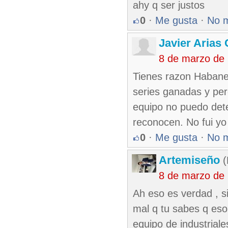
ahy q ser justos
0
·
Me gusta
·
No 
Javier Arias 
8 de marzo de
Tienes razon Habaner
series ganadas y per
equipo no puedo dete
reconocen. No fui yo e
0
·
Me gusta
·
No 
Artemiseño
(
8 de marzo de
Ah eso es verdad , si
mal q tu sabes q eso 
equipo de industriale