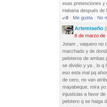
esas pretenciones y c
Habana después de l
0
·
Me gusta
·
No 
Artemiseño
(
8 de marzo de
Jotam , vaquero no c
macchado y de donde
peloteros de ambas pa
se dividio y ya , lo
eso esta mal pq ahor
de cero, no van atrib
mayabeque, mira yo e
injusticias a favor d
pelotero q se haiga d