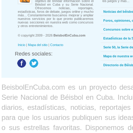
objetivo de brindar información sobre el
los juegos y más...
Béisbol en Cuba y su Serie Nacional.
Ofrecemos noticias, reportajes,
estadísticas, foros de debate, juegos online y mucho
Noticias del béisb
más... Constantemente buscamos mejorar y ampliar
nuestros servicios por lo que pronto publicaremos
Foros, opiniones, 
nuevas secciones en nuestra web como concursos
y otros entretenimientos.
Concursos sobre e
© copyright 2009 - 2026
BeisbolEnCuba.com
Estadísticas de la 
Inicio
|
Mapa del sitio
|
Contacto
Serie 50, la Serie d
Redes sociales:
Mapa de nuestra 
Directorio de Béi
BeisbolEnCuba.com es un proyecto desarr
Serie Nacional de Béisbol en Cuba. Inclui
diarios, estadísticas, noticias, report
para que los usuarios publiquen sus ideas
o sus estrellas favoritas. Disponemos d