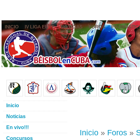
INICIO
IV LIGA ELITE
NOTICIAS
FOROS
PRONÓSTIC
Inicio
Noticias
En vivo!!!
Inicio
»
Foros
»
S
Concursos