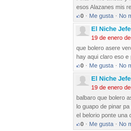
esos Alazanes mis re
0
·
Me gusta
·
No 
El Niche Jef
19 de enero de
que bolero asere ver
hay aqui claro eso e 
0
·
Me gusta
·
No 
El Niche Jef
19 de enero de
balbaro que bolero a
lo guapo de pinar p
el belorio ponte una
0
·
Me gusta
·
No 