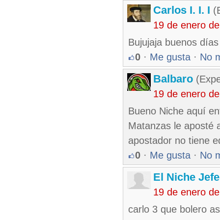
Carlos I. I. I
(E
19 de enero de
Bujujaja buenos días 
0
·
Me gusta
·
No 
Balbaro
(Expe
19 de enero de
Bueno Niche aquí ent
Matanzas le aposté 
apostador no tiene eq
0
·
Me gusta
·
No 
El Niche Jef
19 de enero de
carlo 3 que bolero a