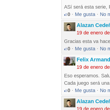
ASí será esta serie, 
0
·
Me gusta
·
No 
Alazan Cede
19 de enero de
Gracias esta va hace
0
·
Me gusta
·
No 
Felix Armand
19 de enero de
Eso esperamos. Salu
Cada juego será una b
0
·
Me gusta
·
No 
Alazan Cede
19 de enero de