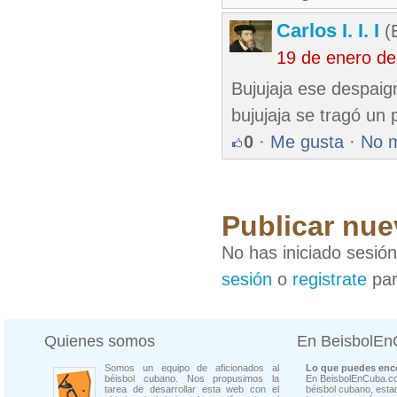
Carlos I. I. I
(E
19 de enero de
Bujujaja ese despaign
bujujaja se tragó un
0
·
Me gusta
·
No 
Publicar nue
No has iniciado sesió
sesión
o
registrate
par
Quienes somos
En BeisbolE
Somos un equipo de aficionados al
Lo que puedes enco
béisbol cubano. Nos propusimos la
En BeisbolEnCuba.co
tarea de desarrollar esta web con el
béisbol cubano, estad