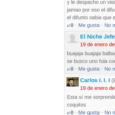
y le despacho un vis
jamao por eso el dif
el difunto sabia que
0
·
Me gusta
·
No 
El Niche Jef
19 de enero de
buajaja buajaja balba
se busco uno fula con
0
·
Me gusta
·
No 
Carlos I. I. I
(E
19 de enero de
Esta sí me sorprende
coquitos
0
·
Me gusta
·
No 