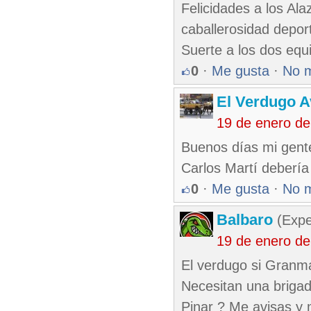
Felicidades a los Ala
caballerosidad deport
Suerte a los dos equ
0
·
Me gusta
·
No 
El Verdugo 
19 de enero de
Buenos días mi gente
Carlos Martí debería 
0
·
Me gusta
·
No 
Balbaro
(Expe
19 de enero de
El verdugo si Granm
Necesitan una brigad
Pinar ? Me avisas y 