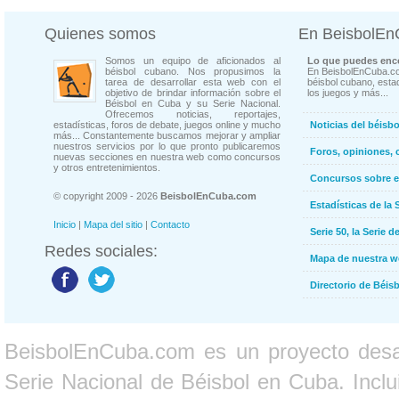
Quienes somos
En BeisbolE
Somos un equipo de aficionados al
Lo que puedes enco
béisbol cubano. Nos propusimos la
En BeisbolEnCuba.co
tarea de desarrollar esta web con el
béisbol cubano, estad
objetivo de brindar información sobre el
los juegos y más...
Béisbol en Cuba y su Serie Nacional.
Ofrecemos noticias, reportajes,
estadísticas, foros de debate, juegos online y mucho
Noticias del béisb
más... Constantemente buscamos mejorar y ampliar
nuestros servicios por lo que pronto publicaremos
Foros, opiniones, 
nuevas secciones en nuestra web como concursos
y otros entretenimientos.
Concursos sobre e
© copyright 2009 - 2026
BeisbolEnCuba.com
Estadísticas de la 
Inicio
|
Mapa del sitio
|
Contacto
Serie 50, la Serie d
Redes sociales:
Mapa de nuestra 
Directorio de Béi
BeisbolEnCuba.com es un proyecto desarr
Serie Nacional de Béisbol en Cuba. Inclui