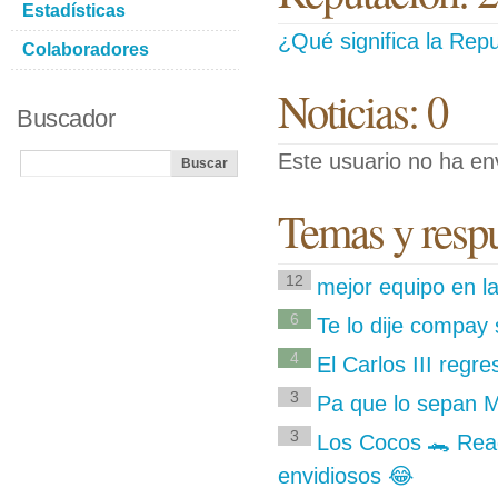
Estadísticas
¿Qué significa la Repu
Colaboradores
Noticias: 0
Buscador
Este usuario no ha env
Temas y respu
12
mejor equipo en l
6
Te lo dije compay 
4
El Carlos III regr
3
Pa que lo sepan M
3
Los Cocos 🐊 Read
envidiosos 😂