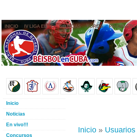
INICIO
IV LIGA ELITE
NOTICIAS
FOROS
PRONÓSTIC
Inicio
Noticias
En vivo!!!
Inicio
»
Usuarios
Concursos