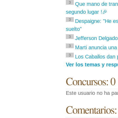
3
Que mano de tranc
segundo lugar !🎉
3
Despaigne: "He es
suelto"
3
Jefferson Delgado
3
Marti anuncia una 
3
Los Caballos dan 
Ver los temas y resp
Concursos: 0
Este usuario no ha pa
Comentarios: