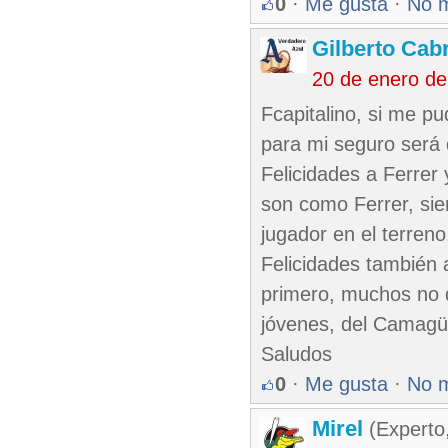
0
·
Me gusta
·
No 
Gilberto Cab
20 de enero de
Fcapitalino, si me pu
para mi seguro será
Felicidades a Ferrer
son como Ferrer, siemp
jugador en el terreno
Felicidades también 
primero, muchos no q
jóvenes, del Camagüe
Saludos
0
·
Me gusta
·
No 
Mirel
(Experto