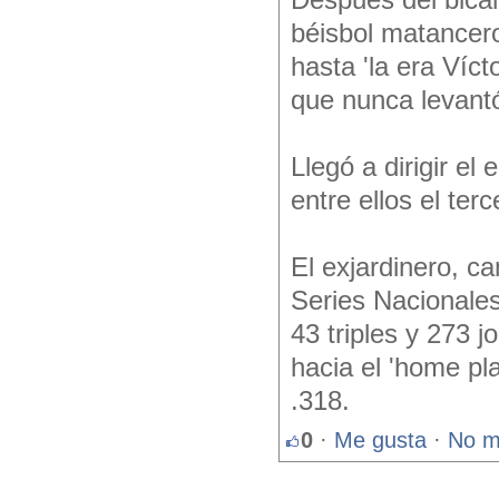
Después del bica
béisbol matancer
hasta 'la era Víct
que nunca levantó
Llegó a dirigir el
entre ellos el ter
El exjardinero, c
Series Nacionales
43 triples y 273 
hacia el 'home pl
.318.
0
·
Me gusta
·
No m