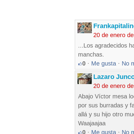
Frankapitali
20 de enero d
...Los agradecidos h
manchas.
0
·
Me gusta
·
No 
Lazaro Junc
20 de enero d
Abajo Víctor mesa l
por sus burradas y fa
allá y su hijo otro m
Waajaajaa
0
·
Me gusta
·
No 