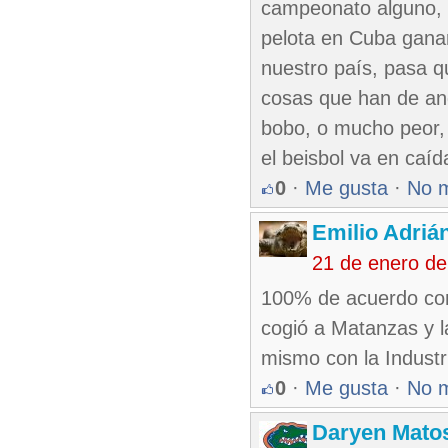
campeonato alguno, p
pelota en Cuba ganar
nuestro país, pasa q
cosas que han de and
bobo, o mucho peor, 
el beisbol va en caíd
0
·
Me gusta
·
No 
Emilio Adriá
21 de enero de
100% de acuerdo conti
cogió a Matanzas y la
mismo con la Industri
0
·
Me gusta
·
No 
Daryen Mato