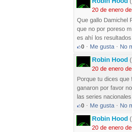
Robin Hood
(
20 de enero d
Que gallo Damichel P
que no por poreso m
es ahí los resultados
0
·
Me gusta
·
No 
Robin Hood
(
20 de enero d
Porque tu dices que 
ganaron por favor no
las series nacionales
0
·
Me gusta
·
No 
Robin Hood
(
20 de enero d