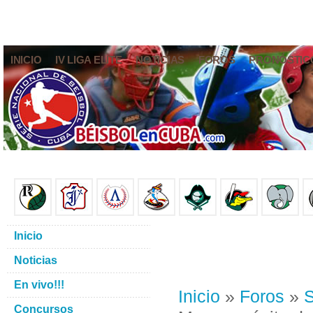
INICIO
IV LIGA ELITE
NOTICIAS
FOROS
PRONÓSTIC
Inicio
Noticias
En vivo!!!
Inicio
»
Foros
»
S
Concursos