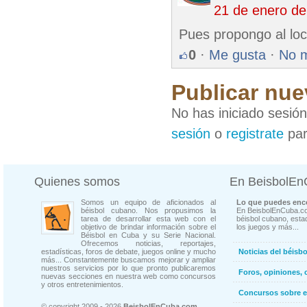
21 de enero de
Pues propongo al loc
0
·
Me gusta
·
No 
Publicar nue
No has iniciado sesió
sesión
o
registrate
par
Quienes somos
En BeisbolE
Somos un equipo de aficionados al
Lo que puedes enco
béisbol cubano. Nos propusimos la
En BeisbolEnCuba.co
tarea de desarrollar esta web con el
béisbol cubano, estad
objetivo de brindar información sobre el
los juegos y más...
Béisbol en Cuba y su Serie Nacional.
Ofrecemos noticias, reportajes,
estadísticas, foros de debate, juegos online y mucho
Noticias del béisb
más... Constantemente buscamos mejorar y ampliar
nuestros servicios por lo que pronto publicaremos
Foros, opiniones, 
nuevas secciones en nuestra web como concursos
y otros entretenimientos.
Concursos sobre e
© copyright 2009 - 2026
BeisbolEnCuba.com