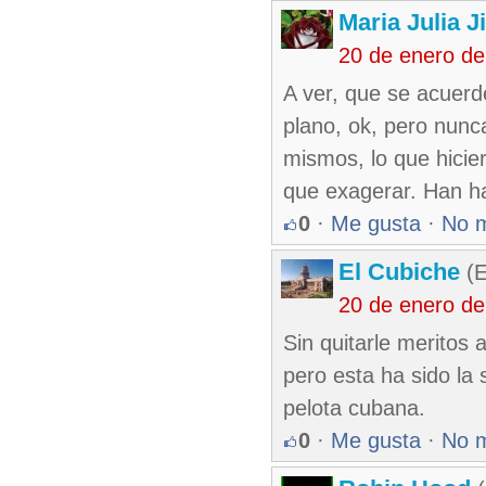
Maria Julia J
20 de enero d
A ver, que se acuerd
plano, ok, pero nunca
mismos, lo que hicie
que exagerar. Han h
0
·
Me gusta
·
No 
El Cubiche
(E
20 de enero d
Sin quitarle meritos 
pero esta ha sido la
pelota cubana.
0
·
Me gusta
·
No 