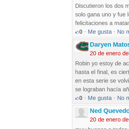
Discutieron los dos m
solo gana uno y fue 
felicitaciones a ma
0
·
Me gusta
·
No 
Daryen Mato
20 de enero d
Robin yo estoy de acu
hasta el final, es ci
en esta serie se volv
se lograban hacía añ
0
·
Me gusta
·
No 
Ned Queved
20 de enero d