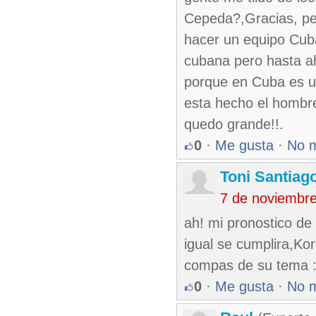
Cepeda?,Gracias, per
hacer un equipo Cub
cubana pero hasta ah
porque en Cuba es un
esta hecho el hombre
quedo grande!!.
0
·
Me gusta
·
No 
Toni Santiag
7 de noviembr
ah! mi pronostico de
igual se cumplira,Kor
compas de su tema : 
0
·
Me gusta
·
No 