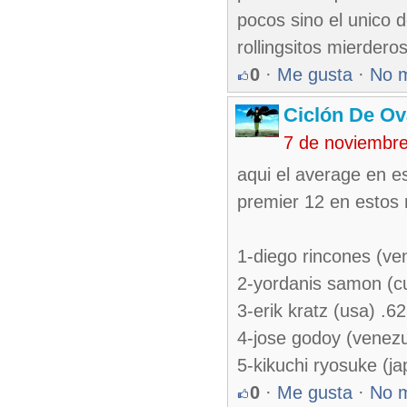
pocos sino el unico d
rollingsitos mierdero
0
·
Me gusta
·
No 
Ciclón De O
7 de noviembr
aqui el average en 
premier 12 en esto
1-diego rincones (ve
2-yordanis samon (c
3-erik kratz (usa) .6
4-jose godoy (venezu
5-kikuchi ryosuke (ja
0
·
Me gusta
·
No 