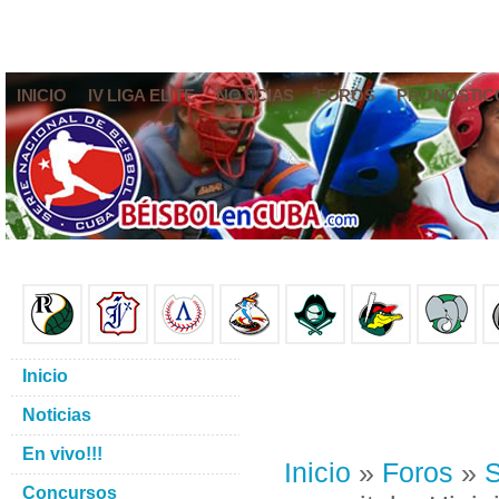
INICIO
IV LIGA ELITE
NOTICIAS
FOROS
PRONÓSTIC
Inicio
Noticias
En vivo!!!
Inicio
»
Foros
»
S
Concursos