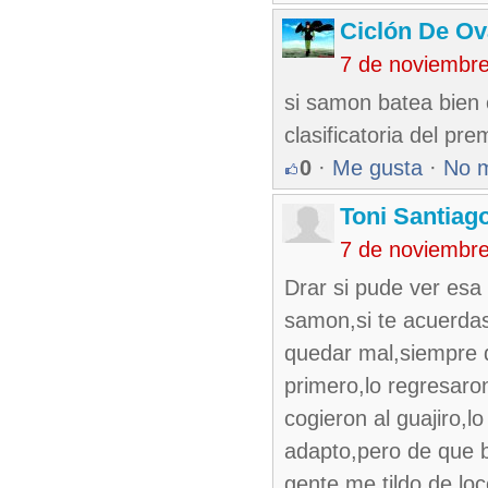
Ciclón De O
7 de noviembr
si samon batea bien 
clasificatoria del pr
0
·
Me gusta
·
No 
Toni Santiag
7 de noviembr
Drar si pude ver esa
samon,si te acuerdas
quedar mal,siempre d
primero,lo regresaro
cogieron al guajiro,
adapto,pero de que b
gente me tildo de loc