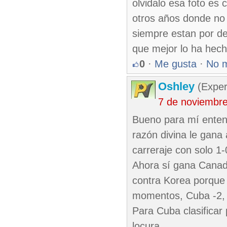
olvidalo esa foto es
otros años donde no 
siempre estan por de
que mejor lo ha hech
0
·
Me gusta
·
No 
Oshley
(Exper
7 de noviembr
Bueno para mí entend
razón divina le gana 
carreraje con solo 1
Ahora sí gana Canadá
contra Korea porque 
momentos, Cuba -2,
Para Cuba clasificar 
locura.