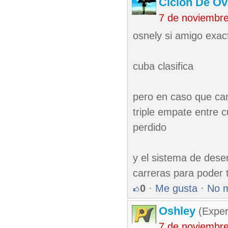
Ciclón De O
7 de noviembr
osnely si amigo exac
cuba clasifica
pero en caso que can
triple empate entre 
perdido
y el sistema de des
carreras para poder 
0
·
Me gusta
·
No 
Oshley
(Exper
7 de noviembr