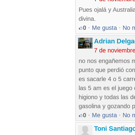
Pues ojalá y Austral
divina.
0
·
Me gusta
·
No 
Adrian Delg
7 de noviembr
no nos engañemos ma
punto que perdió con
es sacarle 4 o 5 car
las 5 am es el juego 
higiono y todas las d
gasolina y gozando p
0
·
Me gusta
·
No 
Toni Santiag