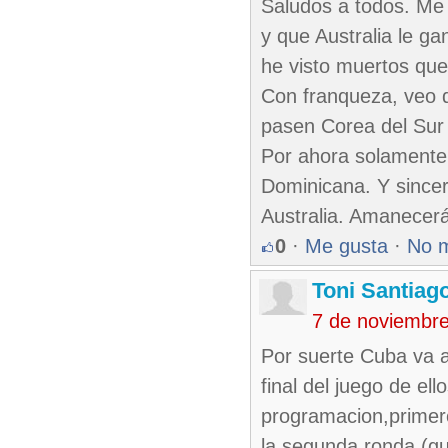
Saludos a todos. Me 
y que Australia le g
he visto muertos qu
Con franqueza, veo 
pasen Corea del Sur
Por ahora solamente
Dominicana. Y since
Australia. Amanecer
0
·
Me gusta
·
No 
Toni Santiag
7 de noviembr
Por suerte Cuba va a 
final del juego de el
programacion,primer
la segunda ronda (gu