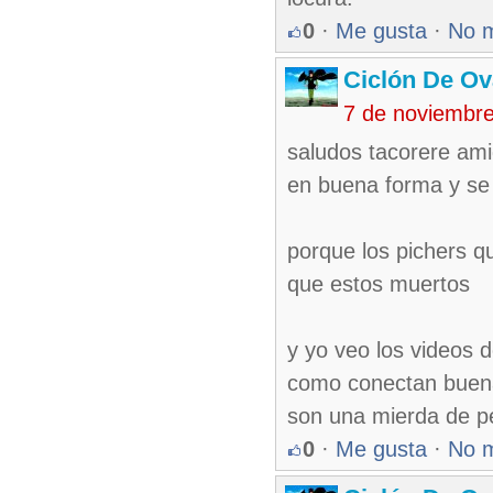
0
·
Me gusta
·
No 
Ciclón De O
7 de noviembr
saludos tacorere ami
en buena forma y se 
porque los pichers q
que estos muertos
y yo veo los videos d
como conectan buena
son una mierda de p
0
·
Me gusta
·
No 