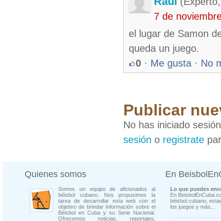
Raul
(Experto,
7 de noviembr
el lugar de Samon d
queda un juego.
0
·
Me gusta
·
No 
Publicar nue
No has iniciado sesió
sesión
o
registrate
par
Quienes somos
En BeisbolE
Somos un equipo de aficionados al
Lo que puedes enco
béisbol cubano. Nos propusimos la
En BeisbolEnCuba.co
tarea de desarrollar esta web con el
béisbol cubano, estad
objetivo de brindar información sobre el
los juegos y más...
Béisbol en Cuba y su Serie Nacional.
Ofrecemos noticias, reportajes,