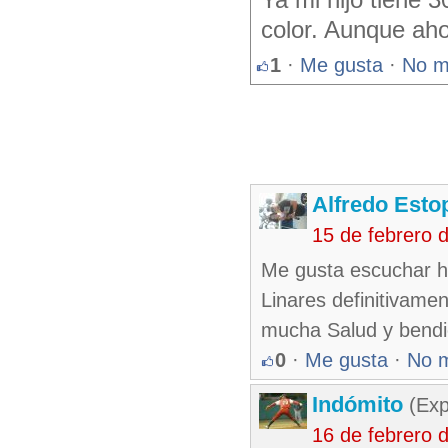
Ya mi hijo tiene 3
color. Aunque ah
1
·
Me gusta
·
No m
Alfredo Esto
15 de febrero 
Me gusta escuchar h
Linares definitivame
mucha Salud y bendic
0
·
Me gusta
·
No 
Indómito
(Exp
16 de febrero 