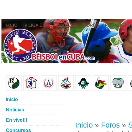
INICIO
IV LIGA ELITE
NOTICIAS
FOROS
PRONÓSTIC
Inicio
Noticias
En vivo!!!
Inicio
»
Foros
»
S
Concursos