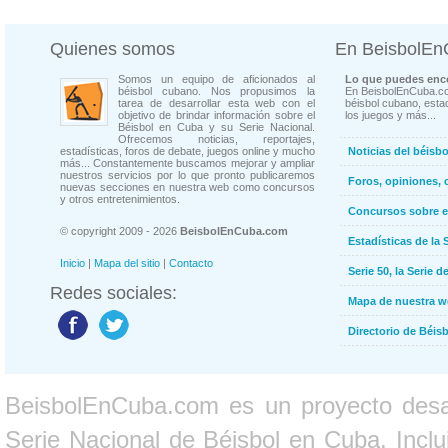
Quienes somos
En BeisbolE
Somos un equipo de aficionados al
Lo que puedes enco
béisbol cubano. Nos propusimos la
En BeisbolEnCuba.co
tarea de desarrollar esta web con el
béisbol cubano, estad
objetivo de brindar información sobre el
los juegos y más...
Béisbol en Cuba y su Serie Nacional.
Ofrecemos noticias, reportajes,
estadísticas, foros de debate, juegos online y mucho
Noticias del béisb
más... Constantemente buscamos mejorar y ampliar
nuestros servicios por lo que pronto publicaremos
Foros, opiniones, 
nuevas secciones en nuestra web como concursos
y otros entretenimientos.
Concursos sobre e
© copyright 2009 - 2026
BeisbolEnCuba.com
Estadísticas de la 
Inicio
|
Mapa del sitio
|
Contacto
Serie 50, la Serie d
Redes sociales:
Mapa de nuestra 
Directorio de Béi
BeisbolEnCuba.com es un proyecto desarr
Serie Nacional de Béisbol en Cuba. Inclui