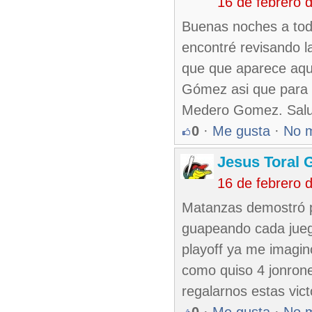
16 de febrero 
Buenas noches a todo
encontré revisando l
que que aparece aqu
Gómez asi que para 
Medero Gomez. Salu
0
·
Me gusta
·
No 
Jesus Toral 
16 de febrero 
Matanzas demostró p
guapeando cada juego 
playoff ya me imagin
como quiso 4 jonrone
regalarnos estas vict