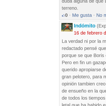
duda alguna de que L
terreno.
0
·
Me gusta
·
No 
Indómito
(Exp
16 de febrero 
La verdad ni por la 
redactado pensé que 
porque se que Boris 
Pero en fin un gazap
querido apropiarse d
gran pelotero, para 
opinión tambien creo
de ensueño en la que 
de todos los tiempos
letal que ha habido e