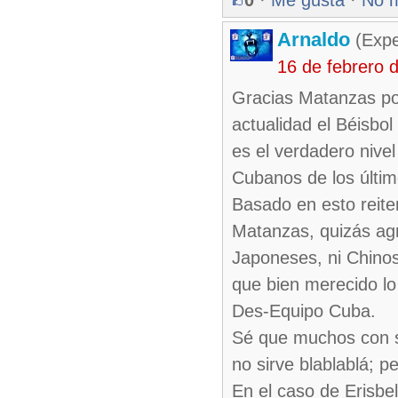
0
·
Me gusta
·
No 
Arnaldo
(Expe
16 de febrero 
Gracias Matanzas por
actualidad el Béisbo
es el verdadero nive
Cubanos de los últim
Basado en esto reitero
Matanzas, quizás agr
Japoneses, ni Chinos
que bien merecido lo
Des-Equipo Cuba.
Sé que muchos con su
no sirve blablablá; 
En el caso de Erisbe