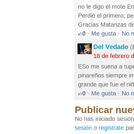
no le digo el mote Er
Perdió el primero; pe
Gracias Matanzas de
0
·
Me gusta
·
No 
Del Vedado
(
18 de febrero 
ESo me suena a tupe.
pinareños siempre in
grande que fue el niñ
0
·
Me gusta
·
No 
Publicar nue
No has iniciado sesió
sesión
o
registrate
par