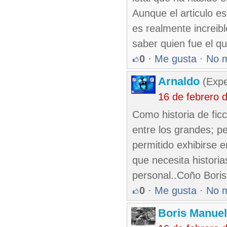
Aunque el articulo es
es realmente increib
saber quien fue el qu
0
·
Me gusta
·
No 
Arnaldo
(Expe
16 de febrero 
Como historia de fic
entre los grandes; p
permitido exhibirse e
que necesita histori
personal..Coño Boris 
0
·
Me gusta
·
No 
Boris Manue