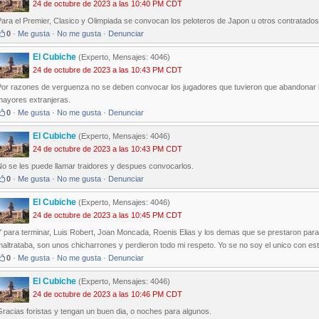
24 de octubre de 2023 a las 10:40 PM CDT
ara el Premier, Clasico y Olimpiada se convocan los peloteros de Japon u otros contratados
0
·
Me gusta
·
No me gusta
·
Denunciar
El Cubiche
(Experto, Mensajes: 4046)
24 de octubre de 2023 a las 10:43 PM CDT
Por razones de verguenza no se deben convocar los jugadores que tuvieron que abandonar l
mayores extranjeras.
0
·
Me gusta
·
No me gusta
·
Denunciar
El Cubiche
(Experto, Mensajes: 4046)
24 de octubre de 2023 a las 10:43 PM CDT
No se les puede llamar traidores y despues convocarlos.
0
·
Me gusta
·
No me gusta
·
Denunciar
El Cubiche
(Experto, Mensajes: 4046)
24 de octubre de 2023 a las 10:45 PM CDT
Y para terminar, Luis Robert, Joan Moncada, Roenis Elias y los demas que se prestaron par
altrataba, son unos chicharrones y perdieron todo mi respeto. Yo se no soy el unico con est
0
·
Me gusta
·
No me gusta
·
Denunciar
El Cubiche
(Experto, Mensajes: 4046)
24 de octubre de 2023 a las 10:46 PM CDT
racias foristas y tengan un buen dia, o noches para algunos.