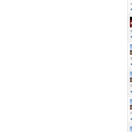
c
t
E
P
P