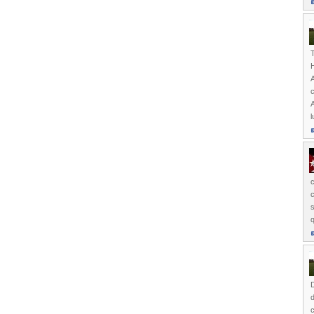
T
A
c
A
c
c
s
q
D
d
c