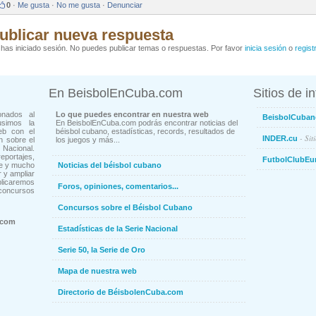
0
·
Me gusta
·
No me gusta
·
Denunciar
ublicar nueva respuesta
has iniciado sesión. No puedes publicar temas o respuestas. Por favor
inicia sesión
o
regist
En BeisbolEnCuba.com
Sitios de i
onados al
Lo que puedes encontrar en nuestra web
BeisbolCuban
usimos la
En BeisbolEnCuba.com podrás encontrar noticias del
eb con el
béisbol cubano, estadísticas, records, resultados de
- Sit
INDER.cu
n sobre el
los juegos y más...
Nacional.
ortajes,
FutbolClubEu
ne y mucho
Noticias del béisbol cubano
 y ampliar
blicaremos
Foros, opiniones, comentarios...
concursos
Concursos sobre el Béisbol Cubano
.com
Estadísticas de la Serie Nacional
Serie 50, la Serie de Oro
Mapa de nuestra web
Directorio de BéisbolenCuba.com