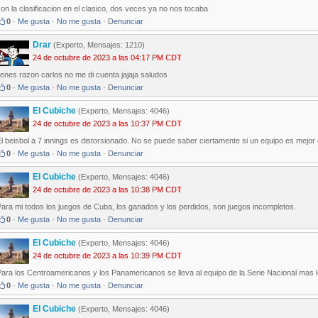
on la clasificacion en el clasico, dos veces ya no nos tocaba
0
·
Me gusta
·
No me gusta
·
Denunciar
Drar
(Experto, Mensajes: 1210)
24 de octubre de 2023 a las 04:17 PM CDT
ienes razon carlos no me di cuenta jajaja saludos
0
·
Me gusta
·
No me gusta
·
Denunciar
El Cubiche
(Experto, Mensajes: 4046)
24 de octubre de 2023 a las 10:37 PM CDT
l beisbol a 7 innings es distorsionado. No se puede saber ciertamente si un equipo es mejor 
0
·
Me gusta
·
No me gusta
·
Denunciar
El Cubiche
(Experto, Mensajes: 4046)
24 de octubre de 2023 a las 10:38 PM CDT
ara mi todos los juegos de Cuba, los ganados y los perdidos, son juegos incompletos.
0
·
Me gusta
·
No me gusta
·
Denunciar
El Cubiche
(Experto, Mensajes: 4046)
24 de octubre de 2023 a las 10:39 PM CDT
ara los Centroamericanos y los Panamericanos se lleva al equipo de la Serie Nacional mas 
0
·
Me gusta
·
No me gusta
·
Denunciar
El Cubiche
(Experto, Mensajes: 4046)