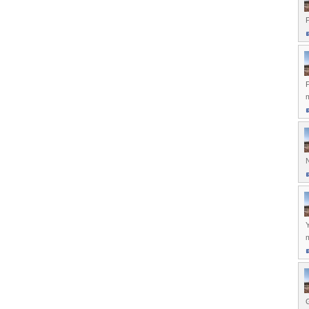
P
m
G