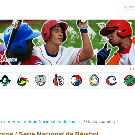
usuario
FOROS
PRONÓSTICOS
EN VIVO
CONTACTO
Ho
icio
»
Foros
»
Serie Nacional de Béisbol
» ¡!! Hasta cuando ¡!!
oros / Serie Nacional de Béisbol