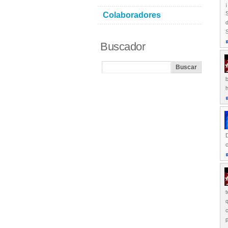
¡
S
Colaboradores
d
S
Buscador
b
D
t
q
c
p