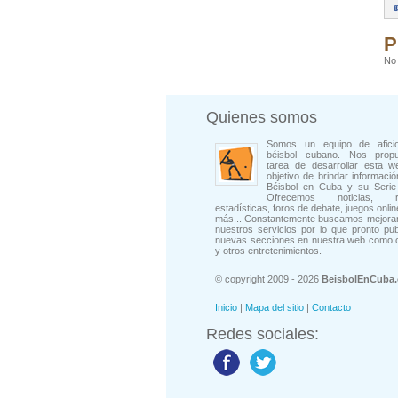
P
No 
Quienes somos
Somos un equipo de afici
béisbol cubano. Nos prop
tarea de desarrollar esta w
objetivo de brindar informació
Béisbol en Cuba y su Serie 
Ofrecemos noticias, rep
estadísticas, foros de debate, juegos onli
más... Constantemente buscamos mejorar
nuestros servicios por lo que pronto pu
nuevas secciones en nuestra web como 
y otros entretenimientos.
© copyright 2009 - 2026
BeisbolEnCuba
Inicio
|
Mapa del sitio
|
Contacto
Redes sociales: