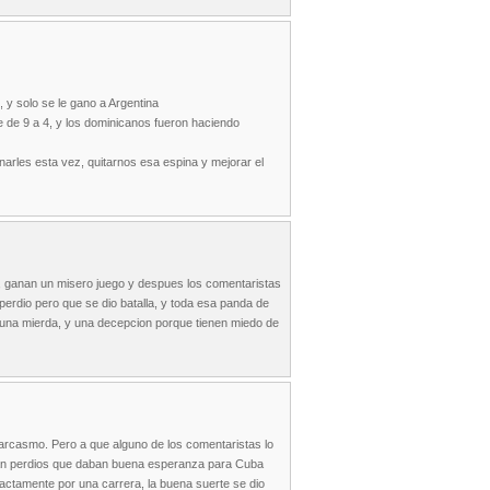
y solo se le gano a Argentina
ue de 9 a 4, y los dominicanos fueron haciendo
narles esta vez, quitarnos esa espina y mejorar el
an, ganan un misero juego y despues los comentaristas
perdio pero que se dio batalla, y toda esa panda de
s una mierda, y una decepcion porque tienen miedo de
 sarcasmo. Pero a que alguno de los comentaristas lo
n tan perdios que daban buena esperanza para Cuba
actamente por una carrera, la buena suerte se dio