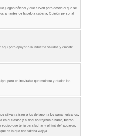
que juegan béisbol y que sirven para desde el que se
eros amantes de la pelota cubana. Opinión personal
 aqui para apoyar a la industria saludos y cuidate
ipo; pero es inevitable que moleste y duelan las
ue si ivan a traer a los de japon a los panamericanos,
en el clasico y al final no trajeron a nadie, fueron
 equipo que tenia para luchar y al final defraudaron,
que es lo que nos faltaba wajaja