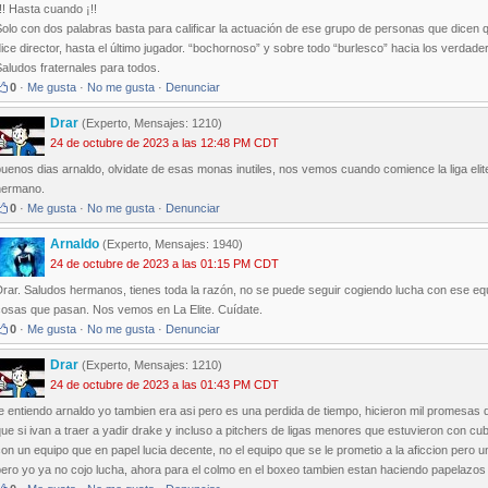
!! Hasta cuando ¡!!
olo con dos palabras basta para calificar la actuación de ese grupo de personas que dicen 
ice director, hasta el último jugador. “bochornoso” y sobre todo “burlesco” hacia los verdad
aludos fraternales para todos.
0
·
Me gusta
·
No me gusta
·
Denunciar
Drar
(Experto, Mensajes: 1210)
24 de octubre de 2023 a las 12:48 PM CDT
uenos dias arnaldo, olvidate de esas monas inutiles, nos vemos cuando comience la liga elite
hermano.
0
·
Me gusta
·
No me gusta
·
Denunciar
Arnaldo
(Experto, Mensajes: 1940)
24 de octubre de 2023 a las 01:15 PM CDT
rar. Saludos hermanos, tienes toda la razón, no se puede seguir cogiendo lucha con ese equ
cosas que pasan. Nos vemos en La Elite. Cuídate.
0
·
Me gusta
·
No me gusta
·
Denunciar
Drar
(Experto, Mensajes: 1210)
24 de octubre de 2023 a las 01:43 PM CDT
e entiendo arnaldo yo tambien era asi pero es una perdida de tiempo, hicieron mil promesas q
ue si ivan a traer a yadir drake y incluso a pitchers de ligas menores que estuvieron con cuba 
on un equipo que en papel lucia decente, no el equipo que se le prometio a la aficcion pero un
ero yo ya no cojo lucha, ahora para el colmo en el boxeo tambien estan haciendo papelazos 