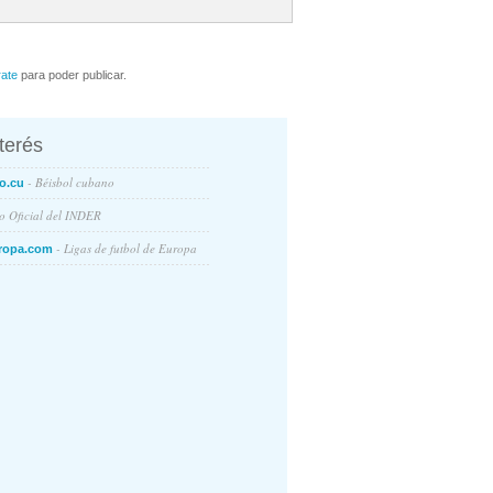
rate
para poder publicar.
nterés
- Béisbol cubano
o.cu
io Oficial del INDER
- Ligas de futbol de Europa
ropa.com