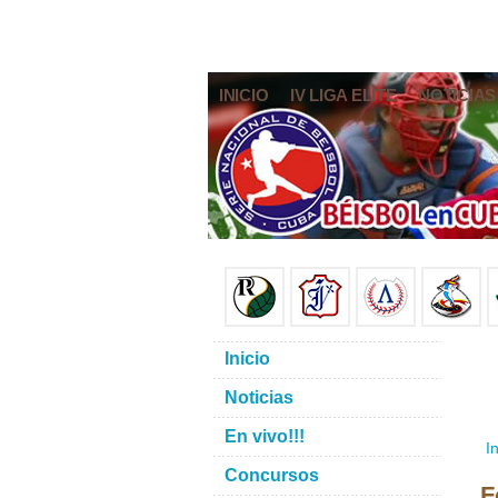
INICIO
IV LIGA ELITE
NOTICIAS
Inicio
Noticias
En vivo!!!
In
Concursos
F