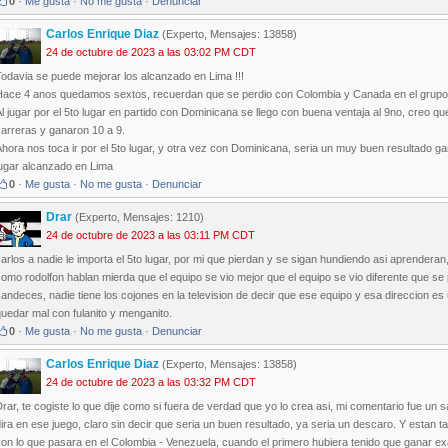
0
·
Me gusta
·
No me gusta
·
Denunciar
Carlos Enrique Diaz
(Experto, Mensajes: 13858)
24 de octubre de 2023 a las 03:02 PM CDT
odavia se puede mejorar los alcanzado en Lima !!!
Hace 4 anos quedamos sextos, recuerdan que se perdio con Colombia y Canada en el grupo, 
l jugar por el 5to lugar en partido con Dominicana se llego con buena ventaja al 9no, creo q
arreras y ganaron 10 a 9.
hora nos toca ir por el 5to lugar, y otra vez con Dominicana, seria un muy buen resultado ga
lugar alcanzado en Lima
0
·
Me gusta
·
No me gusta
·
Denunciar
Drar
(Experto, Mensajes: 1210)
24 de octubre de 2023 a las 03:11 PM CDT
arlos a nadie le importa el 5to lugar, por mi que pierdan y se sigan hundiendo asi aprender
omo rodolfon hablan mierda que el equipo se vio mejor que el equipo se vio diferente que se 
andeces, nadie tiene los cojones en la television de decir que ese equipo y esa direccion e
uedar mal con fulanito y menganito.
0
·
Me gusta
·
No me gusta
·
Denunciar
Carlos Enrique Diaz
(Experto, Mensajes: 13858)
24 de octubre de 2023 a las 03:32 PM CDT
rar, te cogiste lo que dije como si fuera de verdad que yo lo crea asi, mi comentario fue un
ira en ese juego, claro sin decir que seria un buen resultado, ya seria un descaro. Y esta
on lo que pasara en el Colombia - Venezuela, cuando el primero hubiera tenido que ganar ex