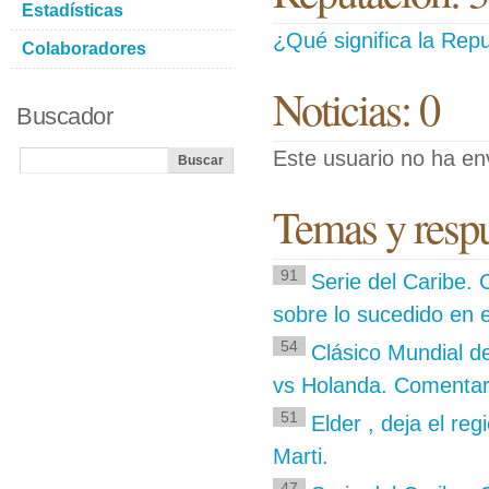
Estadísticas
¿Qué significa la Repu
Colaboradores
Noticias: 0
Buscador
Este usuario no ha env
Temas y respu
91
Serie del Caribe.
sobre lo sucedido en e
54
Clásico Mundial d
vs Holanda. Comentari
51
Elder , deja el re
Marti.
47