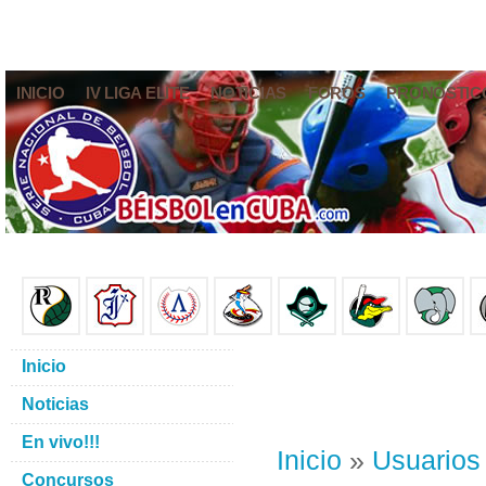
INICIO
IV LIGA ELITE
NOTICIAS
FOROS
PRONÓSTIC
Inicio
Noticias
En vivo!!!
Inicio
»
Usuarios
Concursos