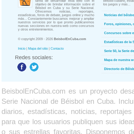
tarea de desarrollar esta web con el
béisbol cubano, estad
objetivo de brindar información sobre el
los juegos y más...
Béisbol en Cuba y su Serie Nacional.
Ofrecemos noticias, reportajes,
estadísticas, foros de debate, juegos online y mucho
Noticias del béisb
más... Constantemente buscamos mejorar y ampliar
nuestros servicios por lo que pronto publicaremos
Foros, opiniones, 
nuevas secciones en nuestra web como concursos
y otros entretenimientos.
Concursos sobre e
© copyright 2009 - 2026
BeisbolEnCuba.com
Estadísticas de la 
Inicio
|
Mapa del sitio
|
Contacto
Serie 50, la Serie d
Redes sociales:
Mapa de nuestra 
Directorio de Béi
BeisbolEnCuba.com es un proyecto desarr
Serie Nacional de Béisbol en Cuba. Inclui
diarios, estadísticas, noticias, report
para que los usuarios publiquen sus ideas
o sus estrellas favoritas. Disponemos d