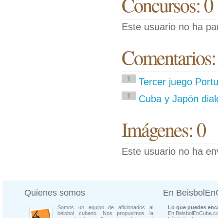
Concursos: 0
Este usuario no ha pa
Comentarios:
1
Tercer juego Portu
1
Cuba y Japón dial
Imágenes: 0
Este usuario no ha en
Quienes somos
En BeisbolE
Somos un equipo de aficionados al
Lo que puedes enco
béisbol cubano. Nos propusimos la
En BeisbolEnCuba.co