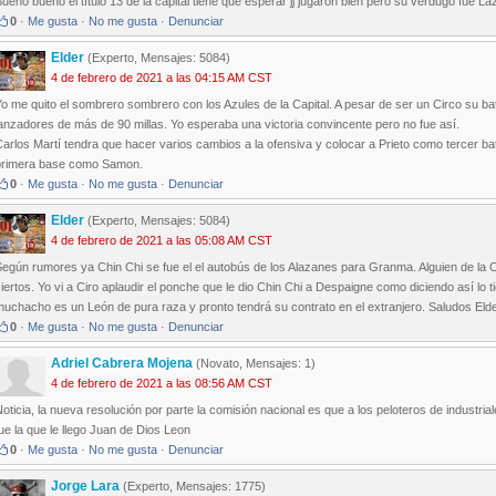
ueno bueno el título 13 de la capital tiene que esperar jj jugaron bien pero su verdugo fué L
0
·
Me gusta
·
No me gusta
·
Denunciar
Elder
(Experto, Mensajes: 5084)
4 de febrero de 2021 a las 04:15 AM CST
o me quito el sombrero sombrero con los Azules de la Capital. A pesar de ser un Circo su bat
anzadores de más de 90 millas. Yo esperaba una victoria convincente pero no fue así.
arlos Martí tendra que hacer varios cambios a la ofensiva y colocar a Prieto como tercer b
primera base como Samon.
0
·
Me gusta
·
No me gusta
·
Denunciar
Elder
(Experto, Mensajes: 5084)
4 de febrero de 2021 a las 05:08 AM CST
Según rumores ya Chin Chi se fue el el autobús de los Alazanes para Granma. Alguien de la 
iertos. Yo vi a Ciro aplaudir el ponche que le dio Chin Chi a Despaigne como diciendo así 
uchacho es un León de pura raza y pronto tendrá su contrato en el extranjero. Saludos Eld
0
·
Me gusta
·
No me gusta
·
Denunciar
Adriel Cabrera Mojena
(Novato, Mensajes: 1)
4 de febrero de 2021 a las 08:56 AM CST
oticia, la nueva resolución por parte la comisión nacional es que a los peloteros de industria
ue la que le llego Juan de Dios Leon
0
·
Me gusta
·
No me gusta
·
Denunciar
Jorge Lara
(Experto, Mensajes: 1775)