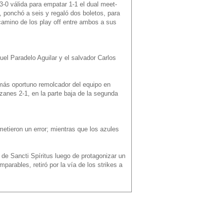
-0 válida para empatar 1-1 el dual meet-
s, ponchó a seis y regaló dos boletos, para
 camino de los play off entre ambos a sus
el Paradelo Aguilar y el salvador Carlos
y más oportuno remolcador del equipo en
lazanes 2-1, en la parte baja de la segunda
etieron un error; mientras que los azules
 de Sancti Spíritus luego de protagonizar un
mparables, retiró por la vía de los strikes a