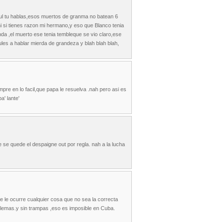
ul tu hablas,esos muertos de granma no batean 6
hi si tienes razon mi hermano,y eso que Blanco tenia
da ,el muerto ese tenia tembleque se vio claro,ese
zules a hablar mierda de grandeza y blah blah blah,
re en lo facil,que papa le resuelva .nah pero asi es
' lante'
 se quede el despaigne out por regla. nah a la lucha
 le ocurre cualquier cosa que no sea la correcta
lemas.y sin trampas ,eso es imposible en Cuba.