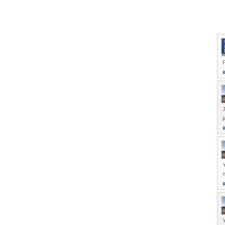
P
J
j
Y
Y