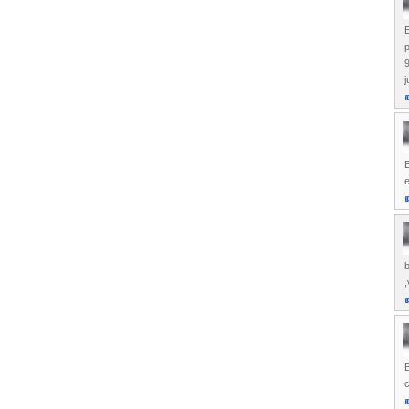
p
9
j
E
e
b
,
B