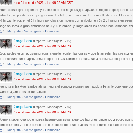
4 de febrero de 2021 a las 09:02 AM CST
Elder a despaigne lo poncho yo a medio braso no jodas,que aplausos no jodas,que picheo az
utos hit, se puede decir que ganaron de chifle,ese equipo azul se amarillo de ver a Blanco a
0 lanzamientos en el 6 inning,y poncho a un muerto con un bolon en 3y 2 y hombre en segun
uego se llama la gran amarillada azul y tu lo sabes, y luego salen los soplatubos fanaticos a
0
·
Me gusta
·
No me gusta
·
Denunciar
Jorge Lara
(Experto, Mensajes: 1775)
4 de febrero de 2021 a las 09:09 AM CST
sos azules estan acostumbrados a que le regalen las cosas,y que le arreglen las cosas.siemp
l comunismo unos aprovechaos oportunistas ladrones,la culpa se la hechan al bloqueo.nah pa
0
·
Me gusta
·
No me gusta
·
Denunciar
Jorge Lara
(Experto, Mensajes: 1775)
4 de febrero de 2021 a las 09:15 AM CST
ueno si entra Roel Santos ahi si mejora el equipo,se pone mas rapido,a Pinar le conviene que
vamos a jamar bistek de caballo.
0
·
Me gusta
·
No me gusta
·
Denunciar
Jorge Lara
(Experto, Mensajes: 1775)
4 de febrero de 2021 a las 09:26 AM CST
ueno a saber cuando empiesa la serie con estos expertos ladrones dirigiendo ,seguro que se
como siempre.yo no entiendo como es que todos esos paises morrongeros se juega sin prob
0
·
Me gusta
·
No me gusta
·
Denunciar