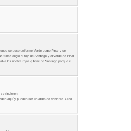
nfuegos se puso uniforme Verde como Pinar y se
s tunas cogio el rojo de Santiago y el verde de Pinar
alva los ribetes rojos q tiene de Santiago porque el
se rindieron.
inden aquí y pueden ser un arma de doble filo. Creo