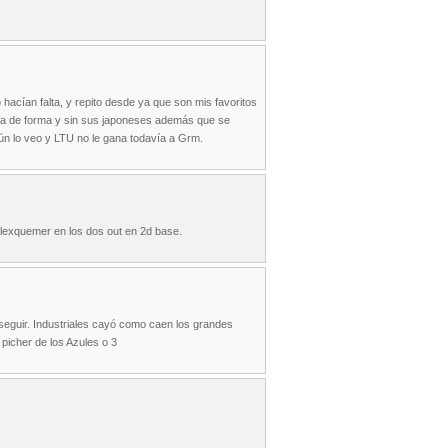
 hacían falta, y repito desde ya que son mis favoritos
era de forma y sin sus japoneses además que se
ún lo veo y LTU no le gana todavía a Grm.
 Alexquemer en los dos out en 2d base.
eguir. Industriales cayó como caen los grandes
 picher de los Azules o 3