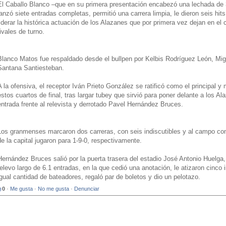
El Caballo Blanco –que en su primera presentación encabezó una lechada de 3
lanzó siete entradas completas, permitió una carrera limpia, le dieron seis hit
liderar la histórica actuación de los Alazanes que por primera vez dejan en el
rivales de turno.
Blanco Matos fue respaldado desde el bullpen por Kelbis Rodríguez León, Migu
Santana Santiesteban.
A la ofensiva, el receptor Iván Prieto González se ratificó como el principal 
estos cuartos de final, tras largar tubey que sirvió para poner delante a los A
entrada frente al relevista y derrotado Pavel Hernández Bruces.
Los granmenses marcaron dos carreras, con seis indiscutibles y al campo com
de la capital jugaron para 1-9-0, respectivamente.
Hernández Bruces salió por la puerta trasera del estadio José Antonio Huelga,
relevo largo de 6.1 entradas, en la que cedió una anotación, le atizaron cinco i
igual cantidad de bateadores, regaló par de boletos y dio un pelotazo.
0
·
Me gusta
·
No me gusta
·
Denunciar