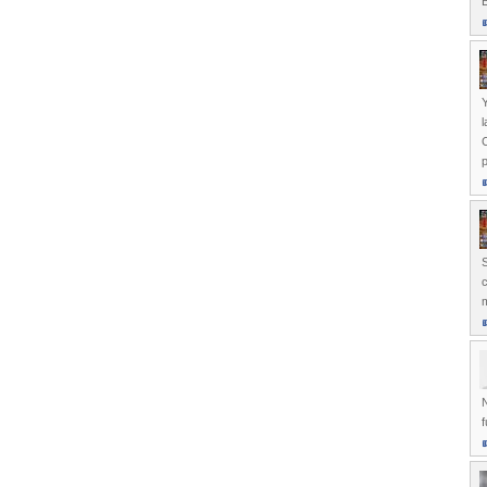
B
Y
l
C
c
m
N
f