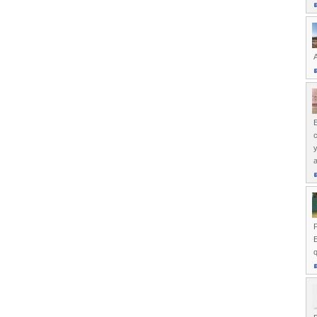
A
E
c
y
a
F
E
q