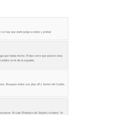
n so hay que darle juego a todos y probar
aga que habia hecho. El tipo corre que parece esta
 arbitro no le dio la espalda.
ion. Busquen todos sus play off y Series del Caribe,
uciarse. Ni coje (Roletazo de Stayler) ni batea. Yo