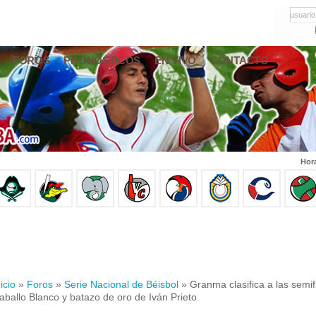
usuario
FOROS
PRONÓSTICOS
EN VIVO
CONTACTO
Hor
icio
»
Foros
»
Serie Nacional de Béisbol
» Granma clasifica a las semif
aballo Blanco y batazo de oro de Iván Prieto