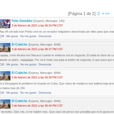
[Página 1 de 2]
2
>
>>
Felix González
(Experto, Mensajes: 145)
3 de febrero de 2021 a las 06:34 PM CST
lay off cerrado ivan Prieto creo es un receptor holguinero desechado por ellos para que vea
0
·
Me gusta
·
No me gusta
·
Denunciar
El Cubiche
(Experto, Mensajes: 4046)
3 de febrero de 2021 a las 06:37 PM CST
ajajaja, como lloraba ese Macaco cuando le metieron out en segunda. El sabia la clase de c
alando un piano. Jajajajajaja. Por na le mete una pata al arbitro de segunda, lo que pasa que el
0
·
Me gusta
·
No me gusta
·
Denunciar
El Cubiche
(Experto, Mensajes: 4046)
3 de febrero de 2021 a las 06:39 PM CST
a a Despaigne le perdieron el respeto en Cuba. Que clase de mediocre esa ballena bajo pres
no batea mas de 150.
0
·
Me gusta
·
No me gusta
·
Denunciar
El Cubiche
(Experto, Mensajes: 4046)
3 de febrero de 2021 a las 06:40 PM CST
 de Aviles, Dios mio, ni me hablen mas. Que clase de penco ese postalita que no le gusta ens