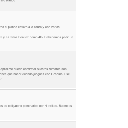
ázaro blanco
eo el picheo estuvo a la altura y con varios
ate y a Carlos Benítez como 4to. Deberiamos pedir un
Capital me puedo confirmar si estos rumores son
lo tienes que hacer cuando juegues con Granma. Ese
er
les es obligatorio poncharlos con 4 strikes. Bueno es