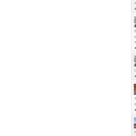
s
B
L
p
H