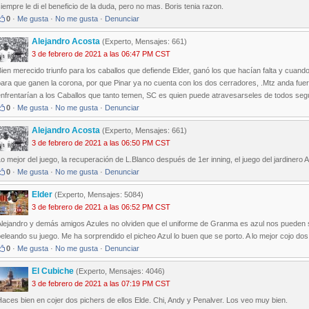
iempre le di el beneficio de la duda, pero no mas. Boris tenia razon.
0
·
Me gusta
·
No me gusta
·
Denunciar
Alejandro Acosta
(Experto, Mensajes: 661)
3 de febrero de 2021 a las 06:47 PM CST
ien merecido triunfo para los caballos que defiende Elder, ganó los que hacían falta y cuando
para que ganen la corona, por que Pinar ya no cuenta con los dos cerradores, .Mtz anda fu
enfrentarían a los Caballos que tanto temen, SC es quien puede atravesarseles de todos seg
0
·
Me gusta
·
No me gusta
·
Denunciar
Alejandro Acosta
(Experto, Mensajes: 661)
3 de febrero de 2021 a las 06:50 PM CST
o mejor del juego, la recuperación de L.Blanco después de 1er inning, el juego del jardinero
0
·
Me gusta
·
No me gusta
·
Denunciar
Elder
(Experto, Mensajes: 5084)
3 de febrero de 2021 a las 06:52 PM CST
Alejandro y demás amigos Azules no olviden que el uniforme de Granma es azul nos pueden s
eleando su juego. Me ha sorprendido el picheo Azul lo buen que se porto. A lo mejor cojo dos
0
·
Me gusta
·
No me gusta
·
Denunciar
El Cubiche
(Experto, Mensajes: 4046)
3 de febrero de 2021 a las 07:19 PM CST
aces bien en cojer dos pichers de ellos Elde. Chi, Andy y Penalver. Los veo muy bien.