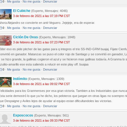
0
·
Me gusta
·
No me gusta
·
Denunciar
El Cubiche
(Experto, Mensajes: 4046)
3 de febrero de 2021 a las 07:19 PM CST
hora Alejandro se convierte en anti-Veguero. Jejejeje, era de esperar.
0
·
Me gusta
·
No me gusta
·
Denunciar
Ciclón De Ovas
(Experto, Mensajes: 1848)
3 de febrero de 2021 a las 07:23 PM CST
lder eso es pide pitcher de las gatas para q integres el trio SS-IND-GRM buajaj. Fijate Cie
onvirtió en ganador. Matanzas se puso el color rojo de Santiago y se convirtió en ganador, La
 se hizo grande, la gallinas cogieron el azul y se hicieron mas gallinas todavía. A Granma lo s
zulito-amarillo ese esta saliendo a relucir en este play off. buajaa
0
·
Me gusta
·
No me gusta
·
Denunciar
Indómito
(Experto, Mensajes: 1309)
3 de febrero de 2021 a las 09:02 PM CST
elicidades para los Granmenses por esa gran victoria. Tambien a los Industriales que nunca 
sta serie demostró lo que ya he dicho, los peloteros que juegan en otras ligas no soempre r
ue Despaigne y Aviles lejos de ayudar al equipo estan dificultandoles las victorias.
0
·
Me gusta
·
No me gusta
·
Denunciar
Exposcocos
(Experto, Mensajes: 561)
3 de febrero de 2021 a las 09:33 PM CST