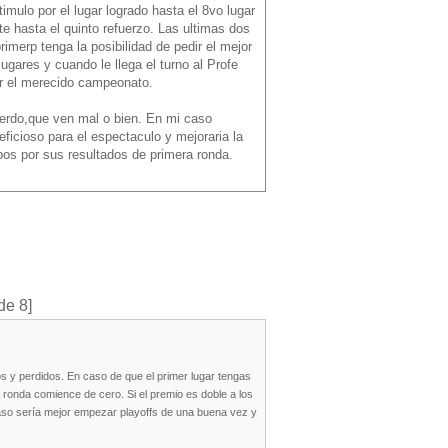
imulo por el lugar logrado hasta el 8vo lugar
e hasta el quinto refuerzo. Las ultimas dos
imerp tenga la posibilidad de pedir el mejor
gares y cuando le llega el turno al Profe
r el merecido campeonato.
uerdo,que ven mal o bien. En mi caso
ficioso para el espectaculo y mejoraria la
ipos por sus resultados de primera ronda.
de 8]
y perdidos. En caso de que el primer lugar tengas
 ronda comience de cero. Si el premio es doble a los
 caso sería mejor empezar playoffs de una buena vez y