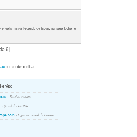
y el gallo mayor llegando de japon,hay para luchar el
de 8]
rate
para poder publicar.
nterés
- Béisbol cubano
o.cu
io Oficial del INDER
- Ligas de futbol de Europa
ropa.com