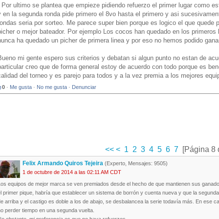
- Por ultimo se plantea que empieze pidiendo refuerzo el primer lugar como est
y en la segunda ronda pide primero el 8vo hasta el primero y asi sucesivament
rondas seria por sorteo. Me parece super bien porque es logico el que quede pr
picher o mejor bateador. Por ejemplo Los cocos han quedado en los primeros lu
nunca ha quedado un picher de primera linea y por eso no hemos podido gana
Bueno mi gente espero sus criterios y debatan si algun punto no estan de ac
particular creo que de forma general estoy de acuerdo con todo porque es bene
calidad del torneo y es parejo para todos y a la vez premia a los mejores equ
0
·
Me gusta
·
No me gusta
·
Denunciar
<<
<
1
2
3
4
5
6
7
[Página 8 
Felix Armando Quiros Tejeira
(Experto, Mensajes: 9505)
1 de octubre de 2014 a las 02:11 AM CDT
Los equipos de mejor marca se ven premiados desde el hecho de que mantienen sus ganados 
l primer pique, habría que establecer un sistema de borrón y cuenta nueva y que la segunda
e arriba y el castigo es doble a los de abajo, se desbalancea la serie todavía más. En ese
no perder tiempo en una segunda vuelta.