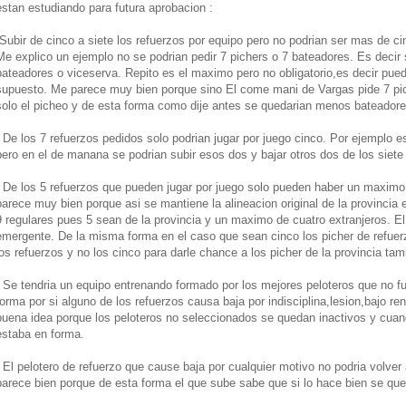
estan estudiando para futura aprobacion :
-Subir de cinco a siete los refuerzos por equipo pero no podrian ser mas de ci
Me explico un ejemplo no se podrian pedir 7 pichers o 7 bateadores. Es decir
bateadores o viceserva. Repito es el maximo pero no obligatorio,es decir pued
supuesto. Me parece muy bien porque sino El come mani de Vargas pide 7 pich
solo el picheo y de esta forma como dije antes se quedarian menos bateadores
- De los 7 refuerzos pedidos solo podrian jugar por juego cinco. Por ejemplo e
pero en el de manana se podrian subir esos dos y bajar otros dos de los siete 
- De los 5 refuerzos que pueden jugar por juego solo pueden haber un maximo 
parece muy bien porque asi se mantiene la alineacion original de la provincia 
9 regulares pues 5 sean de la provincia y un maximo de cuatro extranjeros. El q
emergente. De la misma forma en el caso que sean cinco los picher de refuerz
los refuerzos y no los cinco para darle chance a los picher de la provincia tam
- Se tendria un equipo entrenando formado por los mejores peloteros que no f
forma por si alguno de los refuerzos causa baja por indisciplina,lesion,bajo r
buena idea porque los peloteros no seleccionados se quedan inactivos y cuan
estaba en forma.
- El pelotero de refuerzo que cause baja por cualquier motivo no podria volver 
parece bien porque de esta forma el que sube sabe que si lo hace bien se que