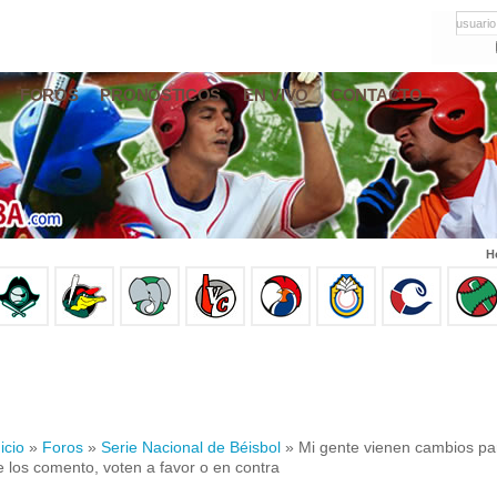
usuario
FOROS
PRONÓSTICOS
EN VIVO
CONTACTO
H
icio
»
Foros
»
Serie Nacional de Béisbol
» Mi gente vienen cambios par
e los comento, voten a favor o en contra