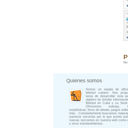
N
l
P
No 
Quienes somos
Somos un equipo de afici
béisbol cubano. Nos prop
tarea de desarrollar esta w
objetivo de brindar informació
Béisbol en Cuba y su Serie 
Ofrecemos noticias, rep
estadísticas, foros de debate, juegos onli
más... Constantemente buscamos mejorar
nuestros servicios por lo que pronto pu
nuevas secciones en nuestra web como 
y otros entretenimientos.