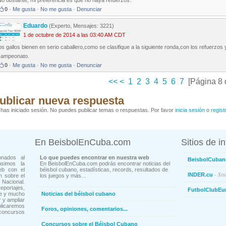
o obstante, mi preferencia es que no haya refuerzos.
0
·
Me gusta
·
No me gusta
·
Denunciar
Eduardo
(Experto, Mensajes: 3221)
1 de octubre de 2014 a las 03:40 AM CDT
os gallos bienen en serio caballero,como se clasifique a la siguiente ronda,con los refuerzos 
campeonato.
0
·
Me gusta
·
No me gusta
·
Denunciar
<<
<
1
2
3
4
5
6
7
[Página 8 
ublicar nueva respuesta
has iniciado sesión. No puedes publicar temas o respuestas. Por favor
inicia sesión
o
regist
En BeisbolEnCuba.com
Sitios de i
onados al
Lo que puedes encontrar en nuestra web
BeisbolCuban
usimos la
En BeisbolEnCuba.com podrás encontrar noticias del
eb con el
béisbol cubano, estadísticas, records, resultados de
- Sit
INDER.cu
n sobre el
los juegos y más...
Nacional.
ortajes,
FutbolClubEu
ne y mucho
Noticias del béisbol cubano
 y ampliar
blicaremos
Foros, opiniones, comentarios...
concursos
Concursos sobre el Béisbol Cubano