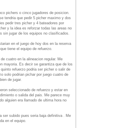
nco pichers o cinco jugadores de posicion.
 se tendria que pedir 5 picher maximo y dos
es pedir tres picher y 4 bateadores por
er y la idea es reforzar todas las areas no
 sin jugar de los equipos no clasificados.
starian en el juego de hoy dos en la reserva
que tiene el equipo de refuerzo.
de cuatro en la alineacion regular. Me
en mayoria. Es decir se garantiza que de los
uinto refuerzo podria ser picher o salir de
o solo podrian pichar por juego cuatro de
bien de jugar.
ueron seleccionado de refuerzo y estar en
endimiento o salida del pais. Me parece muy
do alguien era llamado de ultima hora no
a ser subido pues seria baja definitiva . Me
da en el equipo.