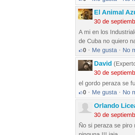
El Animal Az
30 de septiem
A mi en los Industri
de Cuba no quiero n
0
·
Me gusta
·
No 
David
(Expert
30 de septiem
el gordo peraza se f
0
·
Me gusta
·
No 
Orlando Lice
30 de septiem
Ño si peraza se piro
ninguna !!! jaja