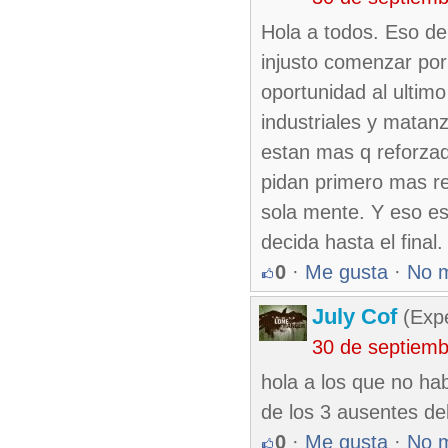
Hola a todos. Eso de
injusto comenzar por
oportunidad al ultim
industriales y matan
estan mas q reforza
pidan primero mas re
sola mente. Y eso es
decida hasta el final
0
·
Me gusta
·
No 
July Cof
(Expe
30 de septiem
hola a los que no hab
de los 3 ausentes de
0
·
Me gusta
·
No 