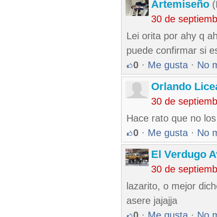
Artemiseño
(
30 de septiem
Lei orita por ahy q a
puede confirmar si e
0
·
Me gusta
·
No 
Orlando Lice
30 de septiem
Hace rato que no los
0
·
Me gusta
·
No 
El Verdugo 
30 de septiem
lazarito, o mejor dic
asere jajajja
0
·
Me gusta
·
No 