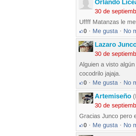
Orlando Lice
30 de septiem
Uffff Matanzas le met
0
·
Me gusta
·
No 
Lazaro Junc
30 de septiem
Alguien a visto algún
cocodrilo jajaja.
0
·
Me gusta
·
No 
Artemiseño
(
30 de septiem
Gracias Junco pero e
0
·
Me gusta
·
No 