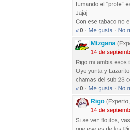
fumando el "profe" e
Jajaj
Con ese tabaco no 
0
·
Me gusta
·
No 
Mtzgana
(Expe
14 de septiem
Rigo mi ambia esos t
Oye yunta y Lazarito
chamas del sub 23 c
0
·
Me gusta
·
No 
Rigo
(Experto,
14 de septiem
Si se ven flojitos, 
que ese es de los Pi