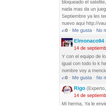
bloqueado el satelit
nada mas da un juego
Septiembre ya les te
nuevo aqui http://va
0
·
Me gusta
·
No 
Elmonaco94
14 de septiem
Y con el equipo de l
igual con todo lo k 
nombre voy a menci
0
·
Me gusta
·
No 
Rigo
(Experto,
14 de septiem
Mi herma, Ya le envi