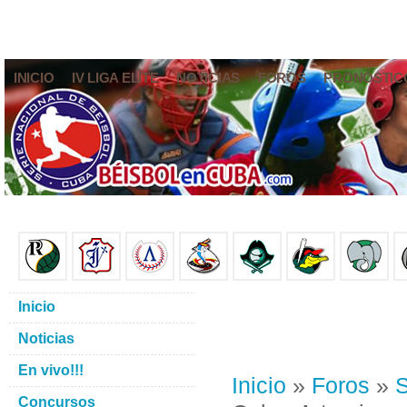
INICIO
IV LIGA ELITE
NOTICIAS
FOROS
PRONÓSTIC
Inicio
Noticias
En vivo!!!
Inicio
»
Foros
»
S
Concursos