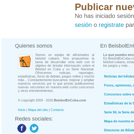
Publicar nue
No has iniciado sesió
sesión
o
registrate
par
Quienes somos
En BeisbolE
Somos un equipo de aficionados al
Lo que puedes enco
béisbol cubano. Nos propusimos la
En BeisbolEnCuba.co
tarea de desarrollar esta web con el
béisbol cubano, estad
objetivo de brindar información sobre el
los juegos y más...
Béisbol en Cuba y su Serie Nacional.
Ofrecemos noticias, reportajes,
estadísticas, foros de debate, juegos online y mucho
Noticias del béisb
más... Constantemente buscamos mejorar y ampliar
nuestros servicios por lo que pronto publicaremos
Foros, opiniones, 
nuevas secciones en nuestra web como concursos
y otros entretenimientos.
Concursos sobre e
© copyright 2009 - 2026
BeisbolEnCuba.com
Estadísticas de la 
Inicio
|
Mapa del sitio
|
Contacto
Serie 50, la Serie d
Redes sociales:
Mapa de nuestra 
Directorio de Béi