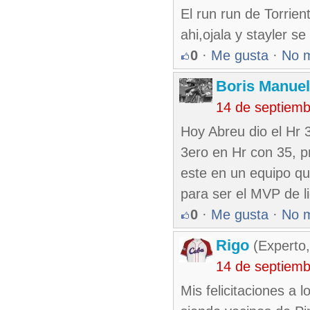
El run run de Torrien
ahi,ojala y stayler 
0
·
Me gusta
·
No 
Boris Manue
14 de septiem
Hoy Abreu dio el Hr 
3ero en Hr con 35, p
este en un equipo qu
para ser el MVP de l
0
·
Me gusta
·
No 
Rigo
(Experto,
14 de septiem
Mis felicitaciones a