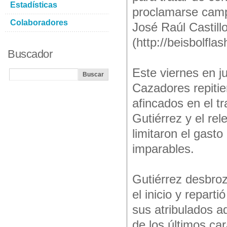
Estadísticas
proclamarse campe
Colaboradores
José Raúl Castill
(http://beisbolfl
Buscador
Este viernes en j
Cazadores repitie
afincados en el t
Gutiérrez y el re
limitaron el gasto
imparables.
Gutiérrez desbro
el inicio y repart
sus atribulados a
de los últimos car