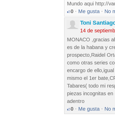
Mundo aqui http://va
0
·
Me gusta
·
No 
Toni Santiag
14 de septiem
MONACO ,gracias ahor
es de la habana y cr
prospecto,Raidel Ort
como otras series co
encargo de ello,igua
mismo el 1er bate,CF 
Tabares( todo mi res
piezas incognitas e
adentro
0
·
Me gusta
·
No 