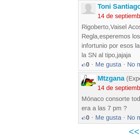
Toni Santiag
14 de septiem
Rigoberto,Vaisel Aco
Regla,esperemos los 
infortunio por esos 
la SN al tipo,jajaja
0
·
Me gusta
·
No 
Mtzgana
(Expe
14 de septiem
Mónaco consorte tod
era a las 7 pm ?
0
·
Me gusta
·
No 
<