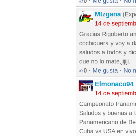
0
·
Me gusta
·
No 
Mtzgana
(Expe
14 de septiem
Gracias Rigoberto a
cochiquera y voy a d
saludos a todos y di
que no lo mate,jijiji.
0
·
Me gusta
·
No 
Elmonaco94
14 de septiem
Campeonato Panamer
Saludos y buenas a t
Panamericano de Bei
Cuba vs USA en vivo 