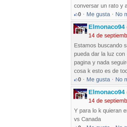
conversar un rato y a
0
·
Me gusta
·
No 
Elmonaco94
14 de septiem
Estamos buscando sol
pueda dar la luz con 
pagina y nada segui
cosa k esto es de to
0
·
Me gusta
·
No 
Elmonaco94
14 de septiem
Y para lo k quieran 
vs Canada