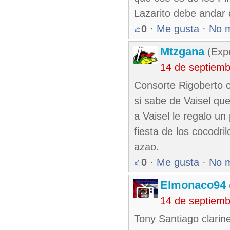
Lazarito debe andar 
0
·
Me gusta
·
No 
Mtzgana
(Expe
14 de septiem
Consorte Rigoberto 
si sabe de Vaisel qu
a Vaisel le regalo un
fiesta de los cocodr
azao.
0
·
Me gusta
·
No 
Elmonaco94
14 de septiem
Tony Santiago clarin