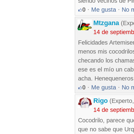
siendo vecinos de Pi
0
·
Me gusta
·
No 
Mtzgana
(Expe
14 de septiem
Felicidades Artemis
menos mis cocodrilos 
checando los chamas
ese es el mío un cab
acha. Henequeneros
0
·
Me gusta
·
No 
Rigo
(Experto,
14 de septiem
Cocodrilo, parece que
que no sabe que Urqu