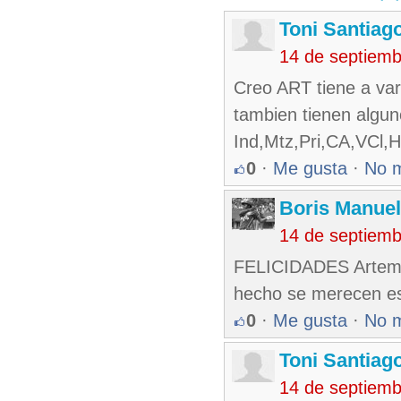
Toni Santiag
14 de septiem
Creo ART tiene a va
tambien tienen algun
Ind,Mtz,Pri,CA,VCl,H
0
·
Me gusta
·
No 
Boris Manue
14 de septiem
FELICIDADES Artemis
hecho se merecen e
0
·
Me gusta
·
No 
Toni Santiag
14 de septiem