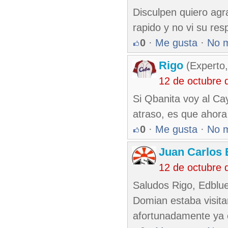
Disculpen quiero agr
rapido y no vi su res
0
·
Me gusta
·
No 
Rigo
(Experto,
12 de octubre 
Si Qbanita voy al Cay
atraso, es que ahora 
0
·
Me gusta
·
No 
Juan Carlos 
12 de octubre 
Saludos Rigo, Edblu
Domian estaba visita
afortunadamente ya 