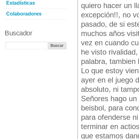
Estadísticas
quiero hacer un l
excepción!!, no v
Colaboradores
pasado, de si este
Buscador
muchos años visi
vez en cuando cua
he visto rivalidad
palabra, tambien 
Lo que estoy vien
ayer en el juego 
absoluto, ni tamp
Señores hago un l
beisbol, para con
para ofenderse n
terminar en actio
que estamos dand