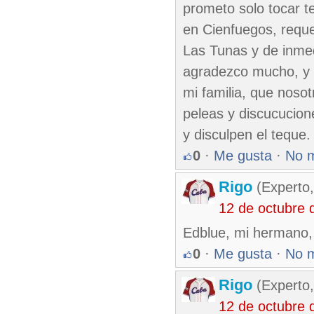
prometo solo tocar t
en Cienfuegos, requer
Las Tunas y de inmedi
agradezco mucho, y 
mi familia, que noso
peleas y discucucion
y disculpen el teque.
0
·
Me gusta
·
No 
Rigo
(Experto,
12 de octubre 
Edblue, mi hermano, c
0
·
Me gusta
·
No 
Rigo
(Experto,
12 de octubre 