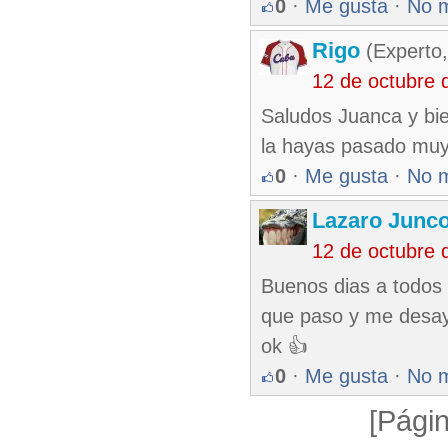
0
·
Me gusta
·
No 
Rigo
(Experto,
12 de octubre 
Saludos Juanca y bi
la hayas pasado muy
0
·
Me gusta
·
No 
Lazaro Junc
12 de octubre 
Buenos dias a todos 
que paso y me desay
ok 👍
0
·
Me gusta
·
No 
[Págin