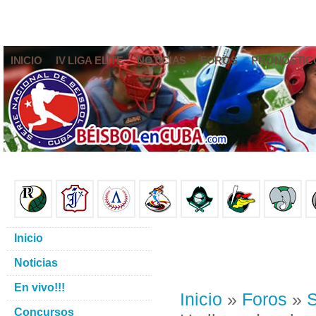
INICIO
IV LIGA ELITE
NOTICIAS
FOROS
PRONÓSTIC
Inicio
Noticias
En vivo!!!
Inicio
»
Foros
»
S
Concursos