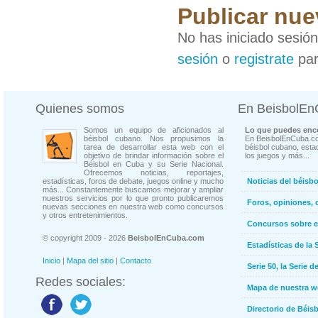
Publicar nue
No has iniciado sesió
sesión
o
registrate
par
Quienes somos
En BeisbolE
Somos un equipo de aficionados al
Lo que puedes enco
béisbol cubano. Nos propusimos la
En BeisbolEnCuba.co
tarea de desarrollar esta web con el
béisbol cubano, estad
objetivo de brindar información sobre el
los juegos y más...
Béisbol en Cuba y su Serie Nacional.
Ofrecemos noticias, reportajes,
estadísticas, foros de debate, juegos online y mucho
Noticias del béisb
más... Constantemente buscamos mejorar y ampliar
nuestros servicios por lo que pronto publicaremos
Foros, opiniones, 
nuevas secciones en nuestra web como concursos
y otros entretenimientos.
Concursos sobre e
© copyright 2009 - 2026
BeisbolEnCuba.com
Estadísticas de la 
Inicio
|
Mapa del sitio
|
Contacto
Serie 50, la Serie d
Redes sociales:
Mapa de nuestra 
Directorio de Béi