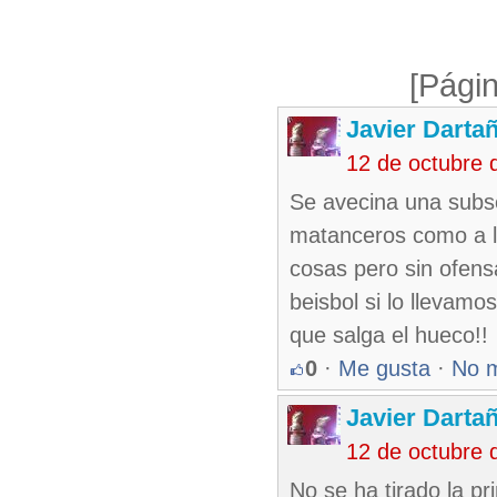
[Págin
Javier Darta
12 de octubre 
Se avecina una subse
matanceros como a l
cosas pero sin ofens
beisbol si lo llevamo
que salga el hueco!!
0
·
Me gusta
·
No 
Javier Darta
12 de octubre 
No se ha tirado la pr