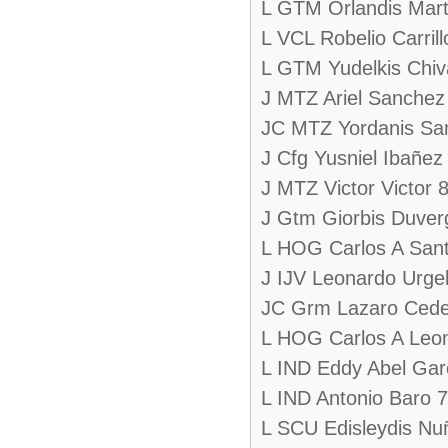
L GTM Orlandis Mart
L VCL Robelio Carrill
L GTM Yudelkis Chiv
J MTZ Ariel Sanchez
JC MTZ Yordanis S
J Cfg Yusniel Ibañez
J MTZ Victor Victor 
J Gtm Giorbis Duver
L HOG Carlos A Sant
J IJV Leonardo Urgel
JC Grm Lazaro Ced
L HOG Carlos A Leo
L IND Eddy Abel Gar
L IND Antonio Baro 
L SCU Edisleydis Nu