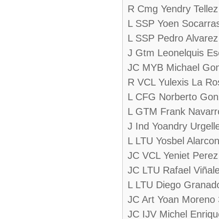
R Cmg Yendry Tellez
L SSP Yoen Socarra
L SSP Pedro Alvarez
J Gtm Leonelquis Es
JC MYB Michael Gon
R VCL Yulexis La Ro
L CFG Norberto Gon
L GTM Frank Navarr
J Ind Yoandry Urgell
L LTU Yosbel Alarco
JC VCL Yeniet Perez
JC LTU Rafael Viñal
L LTU Diego Granad
JC Art Yoan Moreno
JC IJV Michel Enriq