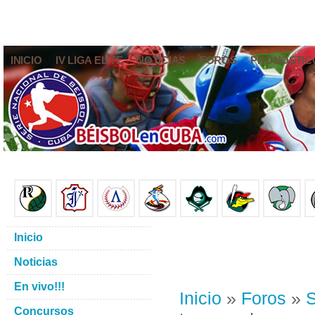
INICIO
IV LIGA ELITE
NOTICIAS
FOROS
PRONÓSTIC
Inicio
Noticias
En vivo!!!
Inicio
»
Foros
»
S
Concursos