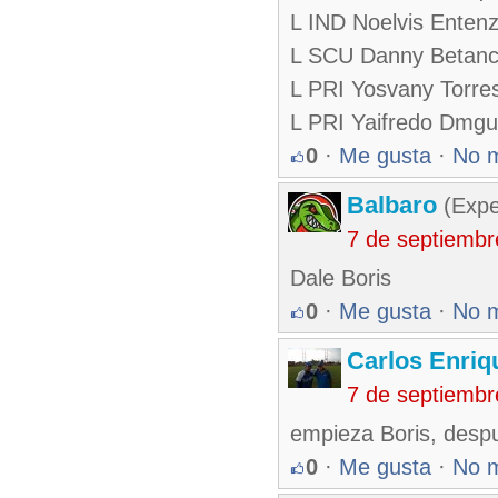
L IND Noelvis Enten
L SCU Danny Betanc
L PRI Yosvany Torre
L PRI Yaifredo Dmgu
0
·
Me gusta
·
No 
Balbaro
(Expe
7 de septiembr
Dale Boris
0
·
Me gusta
·
No 
Carlos Enriq
7 de septiembr
empieza Boris, despu
0
·
Me gusta
·
No 