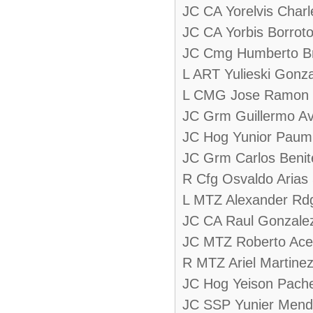
JC CA Yorelvis Charl
JC CA Yorbis Borrot
JC Cmg Humberto B
L ART Yulieski Gonz
L CMG Jose Ramon 
JC Grm Guillermo Av
JC Hog Yunior Paumi
JC Grm Carlos Benit
R Cfg Osvaldo Arias
L MTZ Alexander Rd
JC CA Raul Gonzale
JC MTZ Roberto Ace
R MTZ Ariel Martine
JC Hog Yeison Pach
JC SSP Yunier Mend