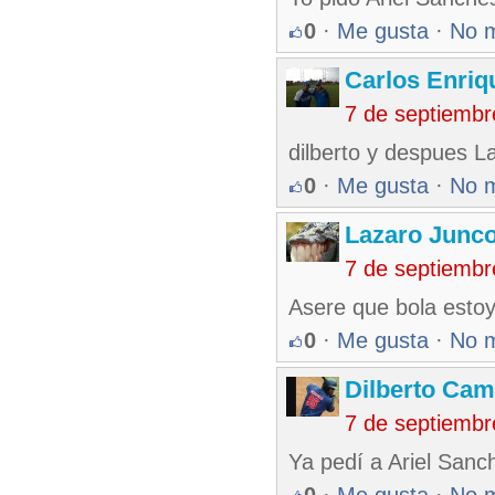
0
·
Me gusta
·
No 
Carlos Enriq
7 de septiembr
dilberto y despues L
0
·
Me gusta
·
No 
Lazaro Junc
7 de septiembr
Asere que bola estoy
0
·
Me gusta
·
No 
Dilberto Ca
7 de septiembr
Ya pedí a Ariel San