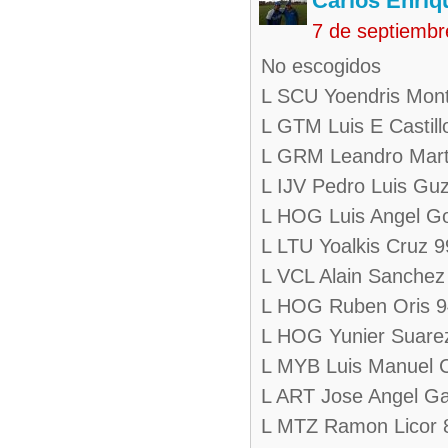
Carlos Enriq
7 de septiembr
No escogidos
L SCU Yoendris Mon
L GTM Luis E Castill
L GRM Leandro Mart
L IJV Pedro Luis G
L HOG Luis Angel G
L LTU Yoalkis Cruz 9
L VCL Alain Sanchez
L HOG Ruben Oris 9
L HOG Yunier Suare
L MYB Luis Manuel C
L ART Jose Angel Ga
L MTZ Ramon Licor 