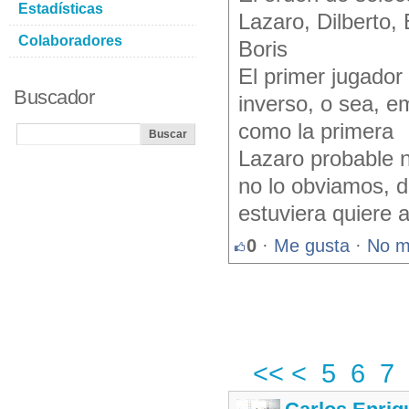
Estadísticas
Lazaro, Dilberto,
Colaboradores
Boris
El primer jugador
Buscador
inverso, o sea, em
como la primera
Lazaro probable n
no lo obviamos, d
estuviera quiere a
0
·
Me gusta
·
No m
<<
<
5
6
7