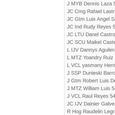
J MYB Dennis Laza 
JC Cmg Rafael Lastr
JC Gtm Luis Angel 
JC Ind Rudy Reyes 
JC LTU Danel Castro
JC SCU Maikel Caste
L IJV Dannys Aguiler
L MTZ Yoandry Ruiz
L VCL yasmany Hern
J SSP Dunieski Barr
J Gtm Robert Luis D
J MTZ William Luis 5
J VCL Raul Reyes 5
JC IJV Dainier Galve
R Hog Raudelin Legr