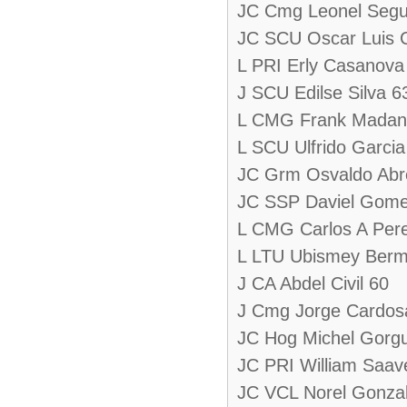
JC Cmg Leonel Segu
JC SCU Oscar Luis 
L PRI Erly Casanova
J SCU Edilse Silva 6
L CMG Frank Madan
L SCU Ulfrido Garcia
JC Grm Osvaldo Abr
JC SSP Daviel Gome
L CMG Carlos A Per
L LTU Ubismey Ber
J CA Abdel Civil 60
J Cmg Jorge Cardos
JC Hog Michel Gorgu
JC PRI William Saav
JC VCL Norel Gonza