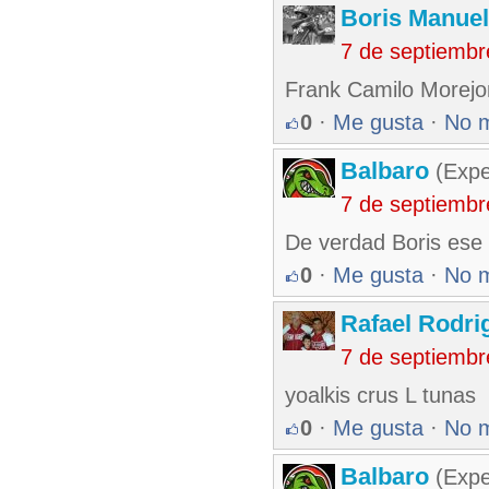
Boris Manue
7 de septiembr
Frank Camilo Morejo
0
·
Me gusta
·
No 
Balbaro
(Expe
7 de septiembr
De verdad Boris ese 
0
·
Me gusta
·
No 
Rafael Rodr
7 de septiembr
yoalkis crus L tunas
0
·
Me gusta
·
No 
Balbaro
(Expe