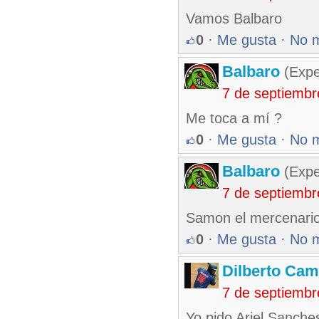
Vamos Balbaro
0
·
Me gusta
·
No 
Balbaro
(Expe
7 de septiembr
Me toca a mí ?
0
·
Me gusta
·
No 
Balbaro
(Expe
7 de septiembr
Samon el mercenari
0
·
Me gusta
·
No 
Dilberto Ca
7 de septiembr
Yo pido Ariel Sanch