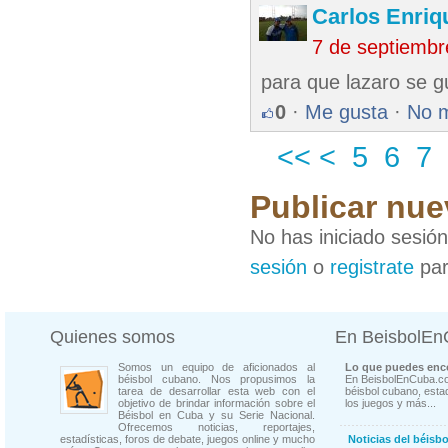
Carlos Enriq
7 de septiembr
para que lazaro se g
0
·
Me gusta
·
No 
<<
<
5
6
7
Publicar nue
No has iniciado sesió
sesión
o
registrate
par
Quienes somos
En BeisbolE
Somos un equipo de aficionados al
Lo que puedes enco
béisbol cubano. Nos propusimos la
En BeisbolEnCuba.co
tarea de desarrollar esta web con el
béisbol cubano, estad
objetivo de brindar información sobre el
los juegos y más...
Béisbol en Cuba y su Serie Nacional.
Ofrecemos noticias, reportajes,
estadísticas, foros de debate, juegos online y mucho
Noticias del béisb