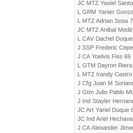
JC MTZ Yasiel Santo
L GRM Yanier Gonza
L MTZ Adrian Sosa 
JC MTZ Anibal Medi
L CAV Dachel Duque
J SSP Frederic Cep
J CA Yoelvis Fiss 69
L GTM Dayron Riera
L MTZ Irandy Castro
J Cfg Juan M Sorian
J Gtm Julio Pablo M
J Ind Stayler Hernan
JC Art Yariel Duque 
JC Ind Ariel Hechava
J CA Alexander Jime