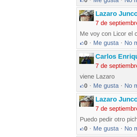
0
·
Me gusta
·
No 
Lazaro Junc
7 de septiembr
Me voy con Licor el c
0
·
Me gusta
·
No 
Carlos Enriq
7 de septiembr
viene Lazaro
0
·
Me gusta
·
No 
Lazaro Junc
7 de septiembr
Puedo pedir otro pic
0
·
Me gusta
·
No 