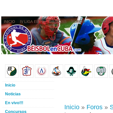
INICIO
IV LIGA ELITE
NOTICIAS
FOROS
PRONÓSTIC
Inicio
Noticias
En vivo!!!
Inicio
»
Foros
»
S
Concursos