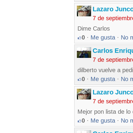
Lazaro Junc
7 de septiembr
Dime Carlos
0
·
Me gusta
·
No 
Carlos Enriq
7 de septiembr
dilberto vuelve a ped
0
·
Me gusta
·
No 
Lazaro Junc
7 de septiembr
Mejor pon lista de lo 
0
·
Me gusta
·
No 