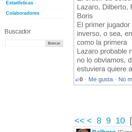
Estadísticas
Lazaro, Dilberto,
Colaboradores
Boris
El primer jugador
Buscador
inverso, o sea, em
como la primera
Lazaro probable n
no lo obviamos, d
estuviera quiere a
0
·
Me gusta
·
No m
<<
<
8
9
10