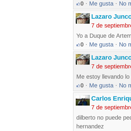
0
·
Me gusta
·
No 
Lazaro Junc
7 de septiembr
Yo a Duque de Artem
0
·
Me gusta
·
No 
Lazaro Junc
7 de septiembr
Me estoy llevando lo 
0
·
Me gusta
·
No 
Carlos Enriq
7 de septiembr
dilberto no puede pedi
hernandez