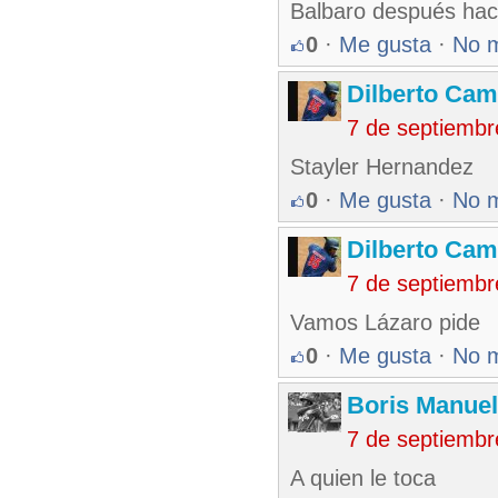
Balbaro después ha
0
·
Me gusta
·
No 
Dilberto Ca
7 de septiembr
Stayler Hernandez
0
·
Me gusta
·
No 
Dilberto Ca
7 de septiembr
Vamos Lázaro pide
0
·
Me gusta
·
No 
Boris Manue
7 de septiembr
A quien le toca