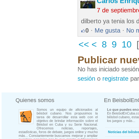
Carlos Enriq
7 de septiembr
dilberto ya tenia los 
0
·
Me gusta
·
No 
<<
<
8
9
10
Publicar nue
No has iniciado sesió
sesión
o
registrate
par
Quienes somos
En BeisbolE
Somos un equipo de aficionados al
Lo que puedes enco
béisbol cubano. Nos propusimos la
En BeisbolEnCuba.co
tarea de desarrollar esta web con el
béisbol cubano, estad
objetivo de brindar información sobre el
los juegos y más...
Béisbol en Cuba y su Serie Nacional.
Ofrecemos noticias, reportajes,
estadísticas, foros de debate, juegos online y mucho
Noticias del béisb
más... Constantemente buscamos mejorar y ampliar