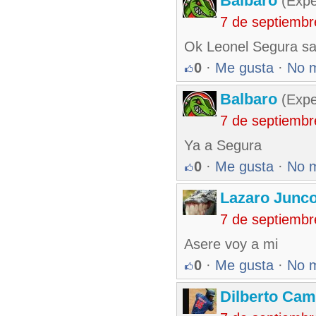
Balbaro
(Expe
7 de septiembr
Ok Leonel Segura sal
0
·
Me gusta
·
No 
Balbaro
(Expe
7 de septiembr
Ya a Segura
0
·
Me gusta
·
No 
Lazaro Junc
7 de septiembr
Asere voy a mi
0
·
Me gusta
·
No 
Dilberto Ca