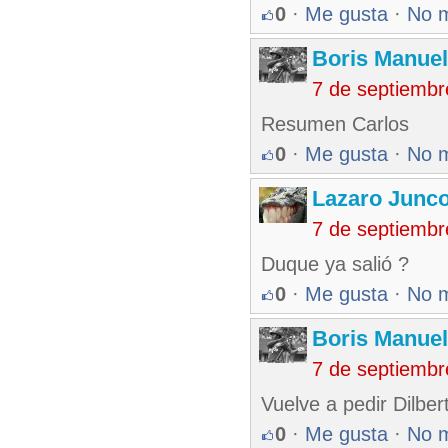
0
·
Me gusta
·
No 
Boris Manue
7 de septiembr
Resumen Carlos
0
·
Me gusta
·
No 
Lazaro Junc
7 de septiembr
Duque ya salió ?
0
·
Me gusta
·
No 
Boris Manue
7 de septiembr
Vuelve a pedir Dilber
0
·
Me gusta
·
No 