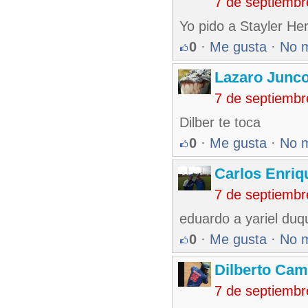
7 de septiembr
Yo pido a Stayler H
0
·
Me gusta
·
No 
Lazaro Junc
7 de septiembr
Dilber te toca
0
·
Me gusta
·
No 
Carlos Enriq
7 de septiembr
eduardo a yariel duq
0
·
Me gusta
·
No 
Dilberto Ca
7 de septiembr