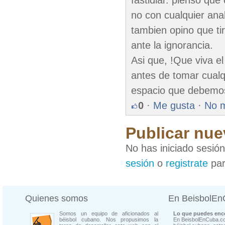
fastidiar. pienso que
no con cualquier ana
tambien opino que tir
ante la ignorancia.
Asi que, !Que viva e
antes de tomar cual
espacio que debemos
0
·
Me gusta
·
No 
Publicar nue
No has iniciado sesió
sesión
o
registrate
par
Quienes somos
En BeisbolE
Somos un equipo de aficionados al
Lo que puedes enco
béisbol cubano. Nos propusimos la
En BeisbolEnCuba.co