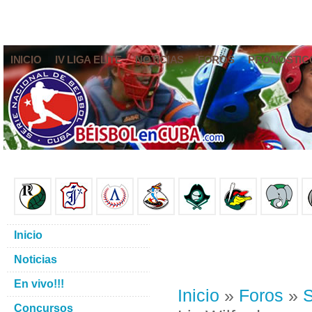
INICIO
IV LIGA ELITE
NOTICIAS
FOROS
PRONÓSTIC
Inicio
Noticias
En vivo!!!
Inicio
»
Foros
»
S
Concursos