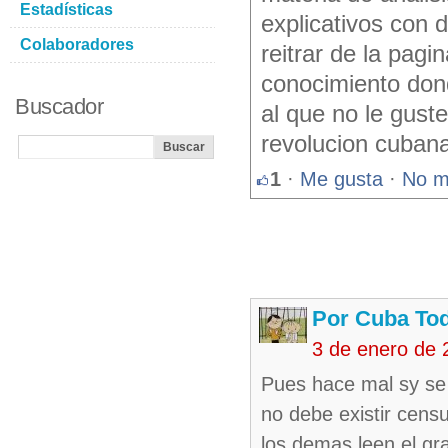
Estadísticas
explicativos con 
Colaboradores
reitrar de la pagi
conocimiento don
Buscador
al que no le gust
revolucion cubana
1
·
Me gusta
·
No m
Por Cuba To
3 de enero de 
Pues hace mal sy se 
no debe existir cens
los demas leen el gr