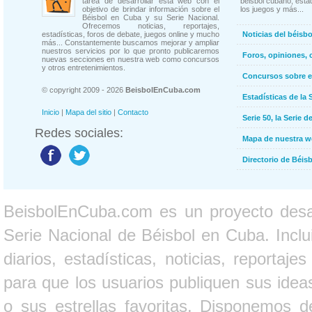
tarea de desarrollar esta web con el
béisbol cubano, estad
objetivo de brindar información sobre el
los juegos y más...
Béisbol en Cuba y su Serie Nacional.
Ofrecemos noticias, reportajes,
estadísticas, foros de debate, juegos online y mucho
Noticias del béisb
más... Constantemente buscamos mejorar y ampliar
nuestros servicios por lo que pronto publicaremos
Foros, opiniones, 
nuevas secciones en nuestra web como concursos
y otros entretenimientos.
Concursos sobre e
© copyright 2009 - 2026
BeisbolEnCuba.com
Estadísticas de la 
Inicio
|
Mapa del sitio
|
Contacto
Serie 50, la Serie d
Redes sociales:
Mapa de nuestra 
Directorio de Béi
BeisbolEnCuba.com es un proyecto desarr
Serie Nacional de Béisbol en Cuba. Inclui
diarios, estadísticas, noticias, report
para que los usuarios publiquen sus ideas
o sus estrellas favoritas. Disponemos d