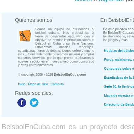
Quienes somos
En BeisbolE
Somos un equipo de aficionados al
Lo que puedes enco
béisbol cubano. Nos propusimos la
En BeisbolEnCuba.co
tarea de desarrollar esta web con el
béisbol cubano, estad
objetivo de brindar información sobre el
los juegos y más...
Béisbol en Cuba y su Serie Nacional.
Ofrecemos noticias, reportajes,
estadísticas, foros de debate, juegos online y mucho
Noticias del béisb
más... Constantemente buscamos mejorar y ampliar
nuestros servicios por lo que pronto publicaremos
Foros, opiniones, 
nuevas secciones en nuestra web como concursos
y otros entretenimientos.
Concursos sobre e
© copyright 2009 - 2026
BeisbolEnCuba.com
Estadísticas de la 
Inicio
|
Mapa del sitio
|
Contacto
Serie 50, la Serie d
Redes sociales:
Mapa de nuestra 
Directorio de Béi
BeisbolEnCuba.com es un proyecto desarr