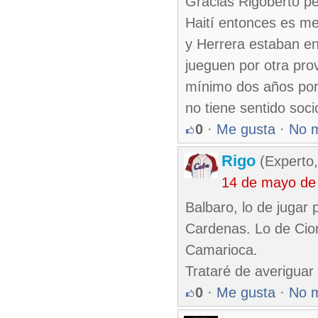
Gracias Rigoberto pe
Haití entonces es me
y Herrera estaban e
jueguen por otra pro
mínimo dos años por 
no tiene sentido soci
0
·
Me gusta
·
No 
Rigo
(Experto,
14 de mayo de
Balbaro, lo de jugar 
Cardenas. Lo de Cio
Camarioca.
Trataré de averiguar
0
·
Me gusta
·
No 