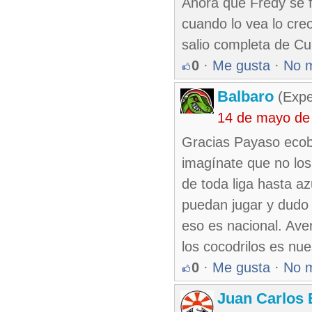
Ahora que Fredy se fu
cuando lo vea lo creo
salio completa de Cub
0
·
Me gusta
·
No 
Balbaro
(Expe
14 de mayo de
Gracias Payaso ecobi
imagínate que no los
de toda liga hasta a
puedan jugar y dudo 
eso es nacional. Ave
los cocodrilos es nue
0
·
Me gusta
·
No 
Juan Carlos 