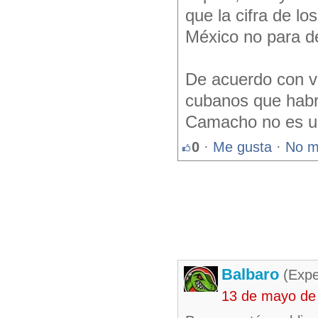
que la cifra de l
México no para d
De acuerdo con va
cubanos que habrí
Camacho no es un
0
·
Me gusta
·
No m
Balbaro
(Expe
13 de mayo de