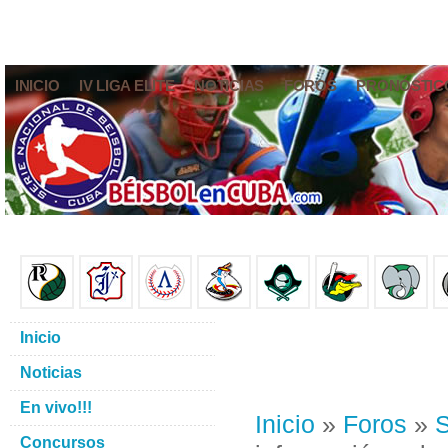
INICIO
IV LIGA ELITE
NOTICIAS
FOROS
PRONÓSTIC
Inicio
Noticias
En vivo!!!
Inicio
»
Foros
»
S
Concursos