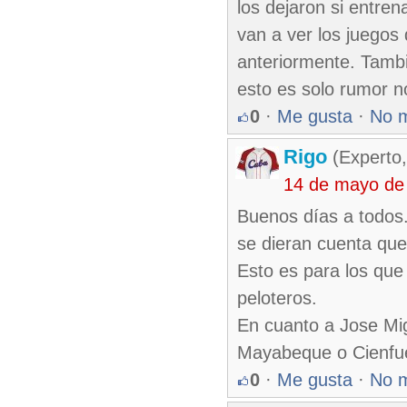
los dejaron si entren
van a ver los juegos
anteriormente. Tambi
esto es solo rumor 
0
·
Me gusta
·
No 
Rigo
(Experto,
14 de mayo de
Buenos días a todos.
se dieran cuenta qu
Esto es para los qu
peloteros.
En cuanto a Jose Mig
Mayabeque o Cienfue
0
·
Me gusta
·
No 