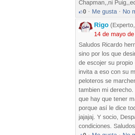
Chapman,,ni Puig,,ec
0
·
Me gusta
·
No 
Rigo
(Experto,
14 de mayo de
Saludos Ricardo herm
sino por los que desi
de escojer su propio 
invita a eso con su m
peloteros se marchen 
tambien mi derecho.
que hay que tener má
porque así le dice t
jajajaj. Y socio, Desp
condiciones. Saludos