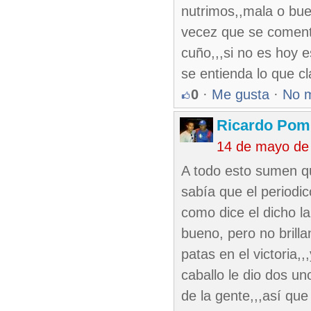
nutrimos,,mala o bue
vecez que se comenta 
cuño,,,si no es hoy 
se entienda lo que cl
0
·
Me gusta
·
No 
Ricardo Pom
14 de mayo de
A todo esto sumen qu
sabía que el periodi
como dice el dicho l
bueno, pero no brilla
patas en el victoria,,
caballo le dio dos un
de la gente,,,así que