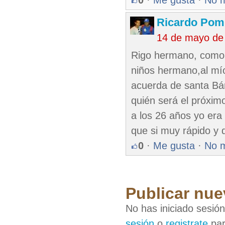
0
·
Me gusta
·
No 
Ricardo Pom
14 de mayo de
Rigo hermano, como es
niños hermano,al mío 
acuerda de santa Bár
quién será el próximo
a los 26 años yo er
que si muy rápido y
0
·
Me gusta
·
No 
Publicar nue
No has iniciado sesió
sesión
o
registrate
par