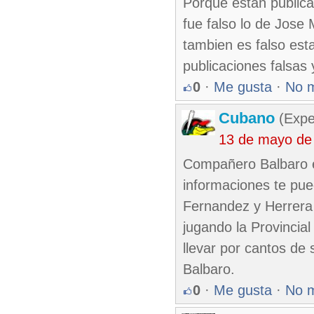
Porque están publica
fue falso lo de Jose
tambien es falso es
publicaciones falsas
0
·
Me gusta
·
No 
Cubano
(Expe
13 de mayo de
Compañero Balbaro es
informaciones te pu
Fernandez y Herrera
jugando la Provincia
llevar por cantos de
Balbaro.
0
·
Me gusta
·
No 