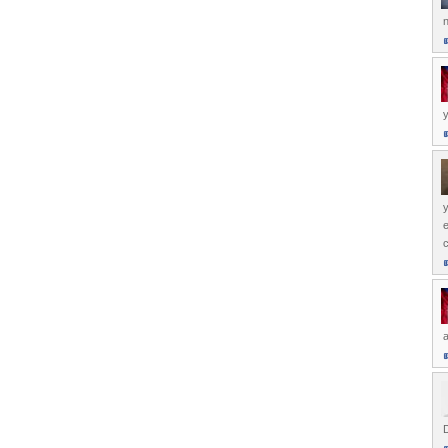
n
y
y
a
D