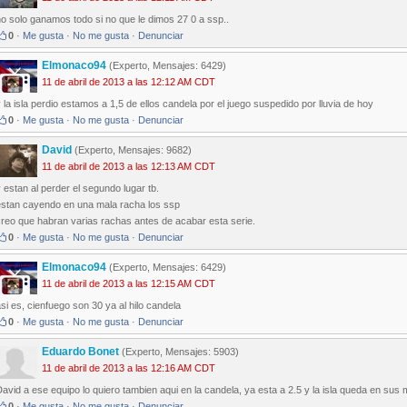
o solo ganamos todo si no que le dimos 27 0 a ssp..
0
·
Me gusta
·
No me gusta
·
Denunciar
Elmonaco94
(Experto, Mensajes: 6429)
11 de abril de 2013 a las 12:12 AM CDT
 la isla perdio estamos a 1,5 de ellos candela por el juego suspedido por lluvia de hoy
0
·
Me gusta
·
No me gusta
·
Denunciar
David
(Experto, Mensajes: 9682)
11 de abril de 2013 a las 12:13 AM CDT
 estan al perder el segundo lugar tb.
estan cayendo en una mala racha los ssp
creo que habran varias rachas antes de acabar esta serie.
0
·
Me gusta
·
No me gusta
·
Denunciar
Elmonaco94
(Experto, Mensajes: 6429)
11 de abril de 2013 a las 12:15 AM CDT
si es, cienfuego son 30 ya al hilo candela
0
·
Me gusta
·
No me gusta
·
Denunciar
Eduardo Bonet
(Experto, Mensajes: 5903)
11 de abril de 2013 a las 12:16 AM CDT
avid a ese equipo lo quiero tambien aqui en la candela, ya esta a 2.5 y la isla queda en sus
0
·
Me gusta
·
No me gusta
·
Denunciar