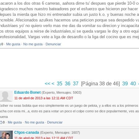
sacaron a los dos otras 6 carreras, aahora dime tu' despues que pierde 10-0 co
Agradesco muchos nuestro bateadores por el esfuerzo que hicieron por hacer 
depues la mierda que hizo mi entrenador subia un justo k.o. y buenas noche a
increible. Afecionados azulkes hacemos una peticion porque sea despedido v
industriaes yo' no quiero verlo mas me das da vomitar su direcion y incapacit
los otros equipos a reirse de industriales,si se queda vargas le doy a otro eq
profesionalidad, Vargas vete a liga de desarollo o la liga del cocino que es mejo
0
·
Me gusta
·
No me gusta
·
Denunciar
<<
<
35
36
37
[Página 38 de 46]
39
40
Eduardo Bonet
(Experto, Mensajes: 5903)
11 de abril de 2013 a las 12:11 AM CDT
sther no seas bobita que eso simplemente es un juego de pelota, y a ellos es a los primero
ucha con esta mi...a, esto es para votar un poco el colpe como se dice popularmente, ves asi
buena
0
·
Me gusta
·
No me gusta
·
Denunciar
Cfgos-canada
(Experto, Mensajes: 1607)
11 de abril de 2013 a las 12:11 AM CDT