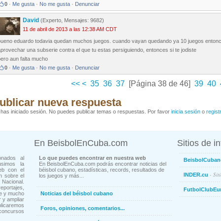
0
·
Me gusta
·
No me gusta
·
Denunciar
David
(Experto, Mensajes: 9682)
11 de abril de 2013 a las 12:38 AM CDT
bueno eduardo todavia quedan muchos juegos. cuando vayan quedando ya 10 juegos entonces
provechar una subserie contra el que tu estas persiguiendo, entonces si te jodiste
pero aun falta mucho
0
·
Me gusta
·
No me gusta
·
Denunciar
<<
<
35
36
37
[Página 38 de 46]
39
40
ublicar nueva respuesta
has iniciado sesión. No puedes publicar temas o respuestas. Por favor
inicia sesión
o
regist
En BeisbolEnCuba.com
Sitios de i
onados al
Lo que puedes encontrar en nuestra web
BeisbolCuban
usimos la
En BeisbolEnCuba.com podrás encontrar noticias del
eb con el
béisbol cubano, estadísticas, records, resultados de
- Sit
INDER.cu
n sobre el
los juegos y más...
Nacional.
ortajes,
FutbolClubEu
ne y mucho
Noticias del béisbol cubano
 y ampliar
blicaremos
Foros, opiniones, comentarios...
concursos