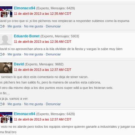
Elmonaco94
(Experto, Mensajes: 6429)
11 de abril de 2013 a las 12:35 AM CDT
david yo creo que si ,si los picheres nos empiezan a responder subimos como la espuma
0
·
Me gusta
·
No me gusta
·
Denunciar
Eduardo Bonet
(Experto, Mensajes: 5903)
11 de abril de 2013 a las 12:36 AM CDT
avid si no aprovechan ahora a la isla olvidate de la fiesta y vargas lo sabe muy bien
0
·
Me gusta
·
No me gusta
·
Denunciar
David
(Experto, Mensajes: 9682)
11 de abril de 2013 a las 12:37 AM CDT
 tambien lo que dice este comentario no deja de tener razon.
os pitchers les han salido fu, pero la manera de usarlos esta cabrona.
l otro dia mismo dejo a los dos puntos esos super wild a que les hicieran seis.
n fin....
a ja ja. vamos a ver.
0
·
Me gusta
·
No me gusta
·
Denunciar
Elmonaco94
(Experto, Mensajes: 6429)
11 de abril de 2013 a las 12:37 AM CDT
 esto no es alarde pero todos los equipos siempre quieren ganarle a industriales y juegan 
na final bro