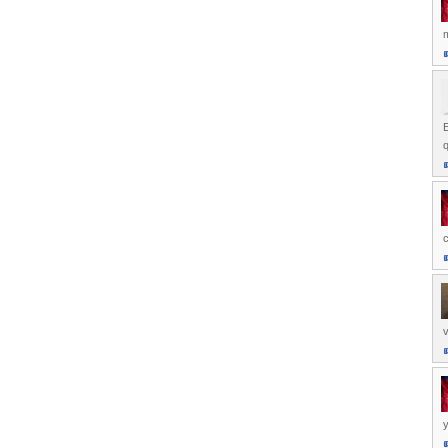
m
E
q
c
v
y