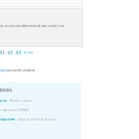
 si con una diferencia de dos o tres y no
41
42
43
>
>>
rate
para poder publicar.
nterés
- Béisbol cubano
o.cu
io Oficial del INDER
- Ligas de futbol de Europa
ropa.com