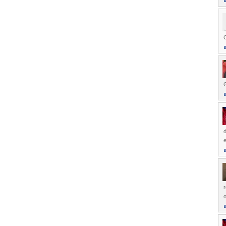
C
d
e
o