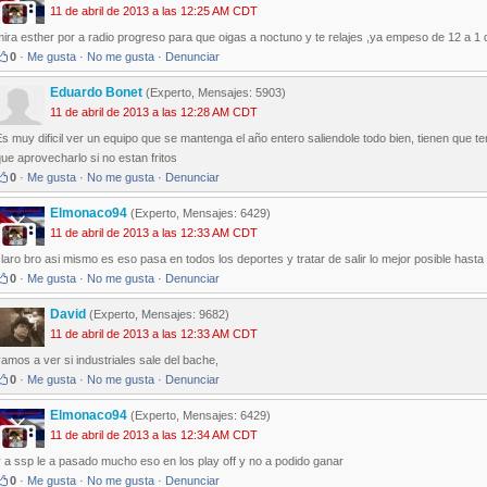
11 de abril de 2013 a las 12:25 AM CDT
ira esther por a radio progreso para que oigas a noctuno y te relajes ,ya empeso de 12 a 1
0
·
Me gusta
·
No me gusta
·
Denunciar
Eduardo Bonet
(Experto, Mensajes: 5903)
11 de abril de 2013 a las 12:28 AM CDT
s muy dificil ver un equipo que se mantenga el año entero saliendole todo bien, tienen que 
ue aprovecharlo si no estan fritos
0
·
Me gusta
·
No me gusta
·
Denunciar
Elmonaco94
(Experto, Mensajes: 6429)
11 de abril de 2013 a las 12:33 AM CDT
laro bro asi mismo es eso pasa en todos los deportes y tratar de salir lo mejor posible hasta l
0
·
Me gusta
·
No me gusta
·
Denunciar
David
(Experto, Mensajes: 9682)
11 de abril de 2013 a las 12:33 AM CDT
amos a ver si industriales sale del bache,
0
·
Me gusta
·
No me gusta
·
Denunciar
Elmonaco94
(Experto, Mensajes: 6429)
11 de abril de 2013 a las 12:34 AM CDT
 a ssp le a pasado mucho eso en los play off y no a podido ganar
0
·
Me gusta
·
No me gusta
·
Denunciar