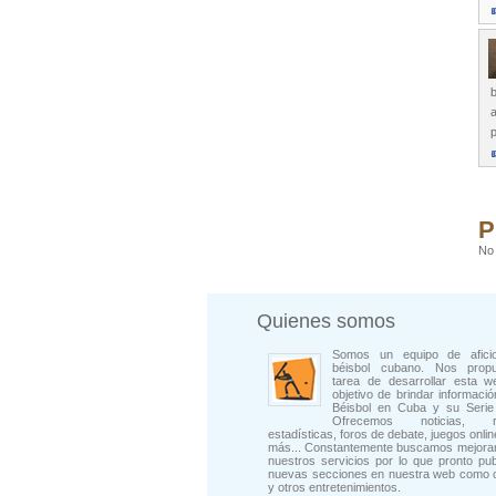
a
P
No 
Quienes somos
Somos un equipo de afici
béisbol cubano. Nos prop
tarea de desarrollar esta w
objetivo de brindar informació
Béisbol en Cuba y su Serie 
Ofrecemos noticias, rep
estadísticas, foros de debate, juegos onli
más... Constantemente buscamos mejorar
nuestros servicios por lo que pronto pu
nuevas secciones en nuestra web como 
y otros entretenimientos.