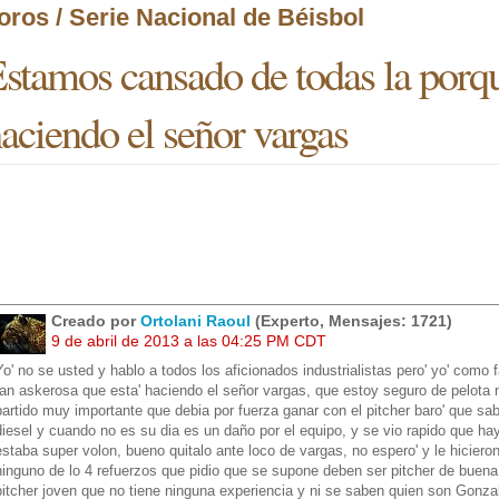
oros / Serie Nacional de Béisbol
stamos cansado de todas la porqu
aciendo el señor vargas
Creado por
Ortolani Raoul
(Experto, Mensajes: 1721)
9 de abril de 2013 a las 04:25 PM CDT
Yo' no se usted y hablo a todos los aficionados industrialistas pero' yo' como
tan askerosa que esta' haciendo el señor vargas, que estoy seguro de pelota 
partido muy importante que debia por fuerza ganar con el pitcher baro' que 
diesel y cuando no es su dia es un daño por el equipo, y se vio rapido que ha
estaba super volon, bueno quitalo ante loco de vargas, no espero' y le hicier
ninguno de lo 4 refuerzos que pidio que se supone deben ser pitcher de buena 
pitcher joven que no tiene ninguna experiencia y ni se saben quien son Gonzales