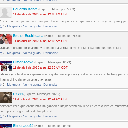
Eduardo Bonet
(Experto, Mensajes: 5903)
11 de abril de 2013 a las 12:18 AM CDT
fgos te aconsejo que no vayas por ahora a ss pues creo que no te va ir muy bien jajajajaja
0
·
Me gusta
·
No me gusta
·
Denunciar
Esther Espirituana
(Experto, Mensajes: 4005)
11 de abril de 2013 a las 12:18 AM CDT
Gracias monaco por el animo y consejo. La verdad q me vuelve loka con sus cosas jaja
0
·
Me gusta
·
No me gusta
·
Denunciar
Elmonaco94
(Experto, Mensajes: 6429)
11 de abril de 2013 a las 12:23 AM CDT
ale estoy colando cafe quieren un poquito con espumita y todo o un cafe con leche y pan con
l latino chino dame un tetaso ay jajaaj
0
·
Me gusta
·
No me gusta
·
Denunciar
David
(Experto, Mensajes: 9682)
11 de abril de 2013 a las 12:24 AM CDT
realmente creo que el que mas ha ganado o mejor promedio tiene en esta vuelta es matanzas
sea, primer lugar antes de los play off
0
·
Me gusta
·
No me gusta
·
Denunciar
Elmonaco94
(Experto, Mensajes: 6429)