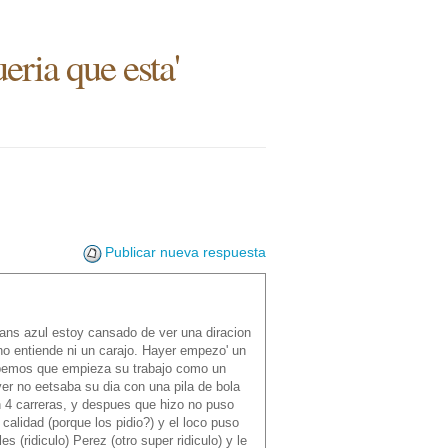
eria que esta'
Publicar nueva respuesta
 fans azul estoy cansado de ver una diracion
no entiende ni un carajo. Hayer empezo' un
sabemos que empieza su trabajo como un
yer no eetsaba su dia con una pila de bola
on 4 carreras, y despues que hizo no puso
calidad (porque los pidio?) y el loco puso
 (ridiculo) Perez (otro super ridiculo) y le