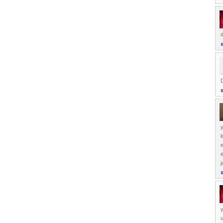
D
y
l
e
e
j
y
u