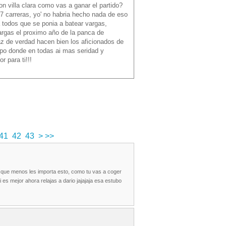
n villa clara como vas a ganar el partido?
7 carreras, yo' no habria hecho nada de eso
 todos que se ponia a batear vargas,
argas el proximo año de la panca de
az de verdad hacen bien los aficionados de
uipo donde en todas ai mas seridad y
r para ti!!!
41
42
43
>
>>
s que menos les importa esto, como tu vas a coger
 es mejor ahora relajas a dario jajajaja esa estubo