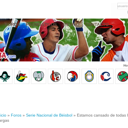
usuario
FOROS
PRONÓSTICOS
EN VIVO
CONTACTO
Ho
icio
»
Foros
»
Serie Nacional de Béisbol
» Estamos cansado de todas la
argas