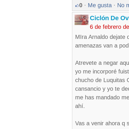
0
·
Me gusta
·
No 
Ciclón De O
6 de febrero d
MIra Arnaldo dejate 
amenazas van a pode
Atrevete a negar aqu
yo me incorporé fuis
chucho de Luquitas Ot
cansancio y yo te de
me has mandado mens
ahí.
Vas a venir ahora q 