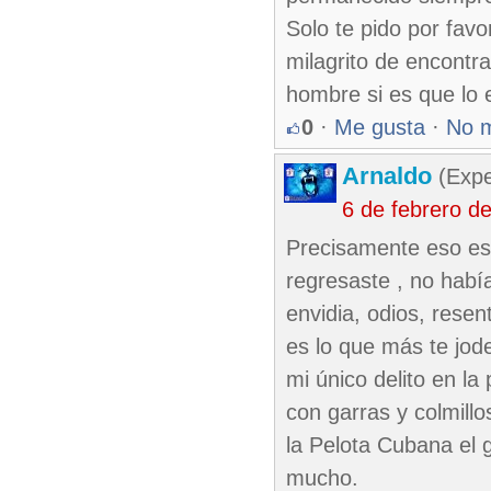
Solo te pido por favo
milagrito de encontra
hombre si es que lo 
0
·
Me gusta
·
No 
Arnaldo
(Expe
6 de febrero d
Precisamente eso es 
regresaste , no habí
envidia, odios, resen
es lo que más te jode,
mi único delito en l
con garras y colmill
la Pelota Cubana el 
mucho.