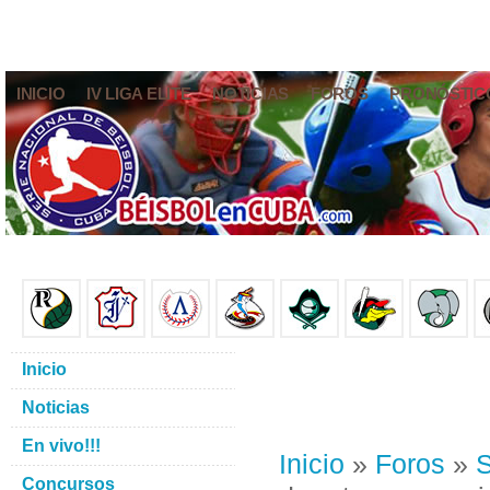
INICIO
IV LIGA ELITE
NOTICIAS
FOROS
PRONÓSTIC
Inicio
Noticias
En vivo!!!
Inicio
»
Foros
»
S
Concursos