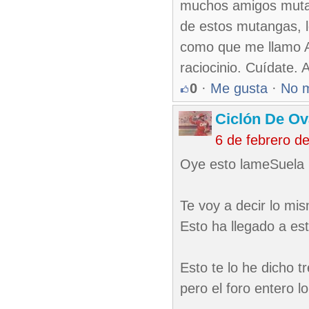
muchos amigos mutan
de estos mutangas, l
como que me llamo Ar
raciocinio. Cuídate. 
0
·
Me gusta
·
No 
Ciclón De O
6 de febrero d
Oye esto lameSuela
Te voy a decir lo mis
Esto ha llegado a est
Esto te lo he dicho 
pero el foro entero l