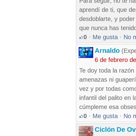
Para seguir, no te ha
aprendí de ti, que de
desdoblarte, y poder 
que nunca has tenido
0
·
Me gusta
·
No 
Arnaldo
(Expe
6 de febrero d
Te doy toda la razón 
amenazas ni guapería
vez y por todas com
infantil del palito en
cúmpleme esa obsesi
0
·
Me gusta
·
No 
Ciclón De O