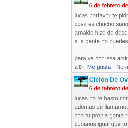
6 de febrero d
lucas porfavor te pi
cosa es chucho sano 
arnaldo hizo de desea
a la gente no puedes 
para ya con esa acti
0
·
Me gusta
·
No 
Ciclón De O
6 de febrero d
lucas no te basto co
ademas de llamarnos 
con tu propia gente
cubanos igual que tu