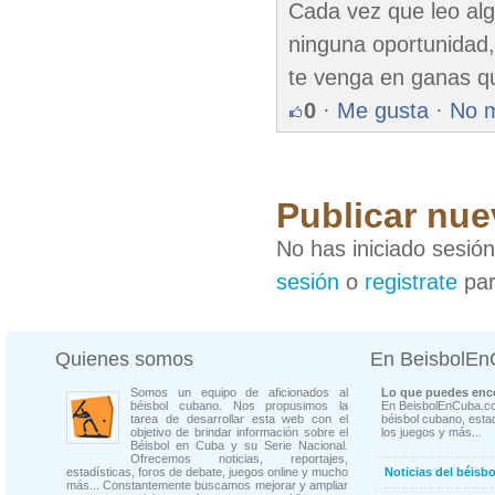
Cada vez que leo alg
ninguna oportunidad,
te venga en ganas qu
0
·
Me gusta
·
No 
Publicar nue
No has iniciado sesió
sesión
o
registrate
par
Quienes somos
En BeisbolE
Somos un equipo de aficionados al
Lo que puedes enco
béisbol cubano. Nos propusimos la
En BeisbolEnCuba.co
tarea de desarrollar esta web con el
béisbol cubano, estad
objetivo de brindar información sobre el
los juegos y más...
Béisbol en Cuba y su Serie Nacional.
Ofrecemos noticias, reportajes,
estadísticas, foros de debate, juegos online y mucho
Noticias del béisb
más... Constantemente buscamos mejorar y ampliar