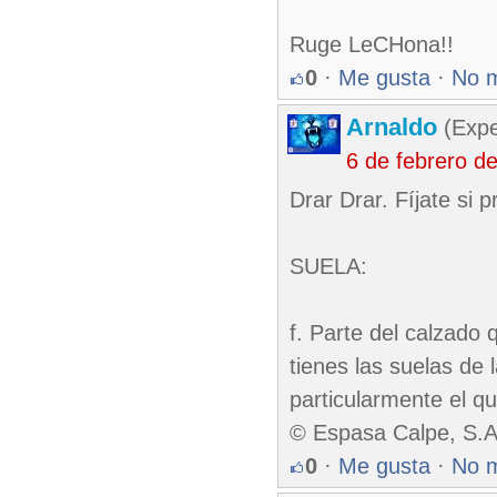
Ruge LeCHona!!
0
·
Me gusta
·
No 
Arnaldo
(Expe
6 de febrero d
Drar Drar. Fíjate si 
SUELA:
f. Parte del calzado 
tienes las suelas de
particularmente el qu
© Espasa Calpe, S.A
0
·
Me gusta
·
No 