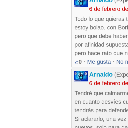
Arnaldo
(Expe
6 de febrero d
Todo lo que quieras t
estoy bolao. con Bo
pero que debe haber 
por afinidad supuesta
pero hace rato que no
0
·
Me gusta
·
No 
Arnaldo
(Expe
6 de febrero d
Tendré que calmarme
en cuanto desvíes cu
tendrás para defend
Si aclararlo, una vez 
nuevos, solo para de