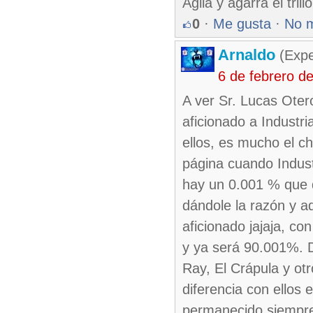
Agila y agarra el tril
0
·
Me gusta
·
No 
Arnaldo
(Expe
6 de febrero d
A ver Sr. Lucas Ote
aficionado a Industr
ellos, es mucho el c
página cuando Indust
hay un 0.001 % que d
dándole la razón y a
aficionado jajaja, c
y ya será 90.001%. 
Ray, El Crápula y ot
diferencia con ellos
permanecido siempre 