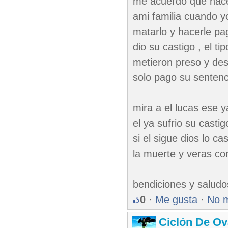
me acuerdo que hace
ami familia cuando y
matarlo y hacerle pa
dio su castigo , el t
metieron preso y des
solo pago su sentenc
mira a el lucas ese y
el ya sufrio su casti
si el sigue dios lo c
la muerte y veras co
bendiciones y salud
0
·
Me gusta
·
No 
Ciclón De O