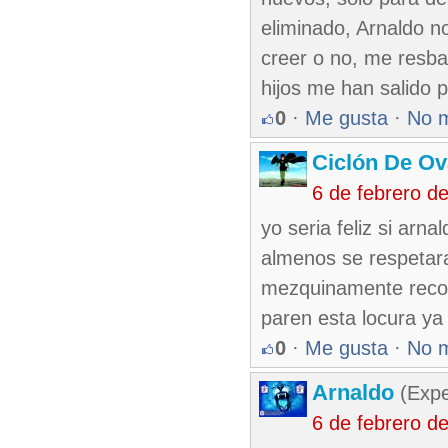
eliminado, Arnaldo n
creer o no, me resba
hijos me han salido 
0
·
Me gusta
·
No 
Ciclón De O
6 de febrero d
yo seria feliz si arn
almenos se respetar
mezquinamente recon
paren esta locura ya
0
·
Me gusta
·
No 
Arnaldo
(Expe
6 de febrero d