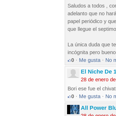
Saludos a todos , co
adelanto que no harán
papel periódico y qu
que llegue el septimo
La única duda que te
incógnita pero bueno 
0
·
Me gusta
·
No 
El Niche De 
28 de enero d
Bori ese fue el chiva
0
·
Me gusta
·
No 
All Power Bl
28 de enero d