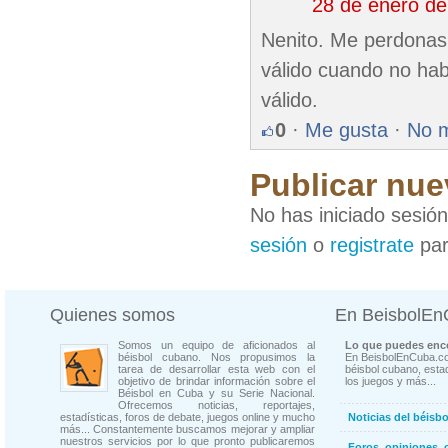
28 de enero d
Nenito. Me perdonas,
válido cuando no hab
válido.
0
·
Me gusta
·
No 
Publicar nue
No has iniciado sesió
sesión
o
registrate
par
Quienes somos
En BeisbolE
Somos un equipo de aficionados al
Lo que puedes enco
béisbol cubano. Nos propusimos la
En BeisbolEnCuba.co
tarea de desarrollar esta web con el
béisbol cubano, estad
objetivo de brindar información sobre el
los juegos y más...
Béisbol en Cuba y su Serie Nacional.
Ofrecemos noticias, reportajes,
estadísticas, foros de debate, juegos online y mucho
Noticias del béisb
más... Constantemente buscamos mejorar y ampliar
nuestros servicios por lo que pronto publicaremos
Foros, opiniones, 