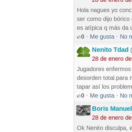
Hola nagues yo conc
ser como dijo bórico o
es atípica q más da
0
·
Me gusta
·
No 
Nenito Tdad
(
28 de enero d
Jugadores enfermos e
desorden total.para m
tapar así los probl
0
·
Me gusta
·
No 
Boris Manue
28 de enero d
Ok Nenito disculpa, 