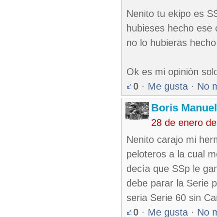
Nenito tu ekipo es SS
hubieses hecho ese c
no lo hubieras hecho
Ok es mi opinión sol
0
·
Me gusta
·
No 
Boris Manue
28 de enero de
Nenito carajo mi her
peloteros a la cual 
decía que SSp le gana
debe parar la Serie p
seria Serie 60 sin C
0
·
Me gusta
·
No 