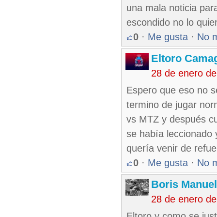
una mala noticia para
escondido no lo quier
0
·
Me gusta
·
No 
Eltoro Cama
28 de enero d
Espero que eso no s
termino de jugar nor
vs MTZ y después cu
se había leccionado 
quería venir de refu
0
·
Me gusta
·
No 
Boris Manue
28 de enero d
Eltoro y como se just