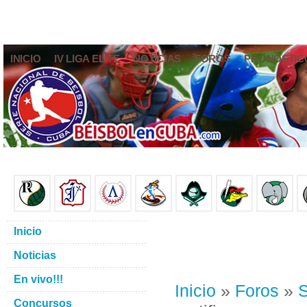
INICIO
IV LIGA ELITE
NOTICIAS
FOROS
PRONÓSTIC
Inicio
Noticias
En vivo!!!
Inicio
»
Foros
»
S
Concursos