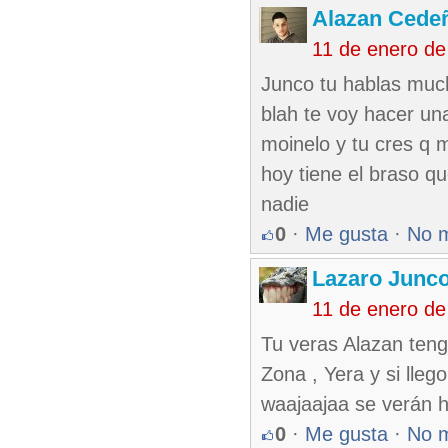
Alazan Cede
11 de enero de
Junco tu hablas much
blah te voy hacer una
moinelo y tu cres q m
hoy tiene el braso q
nadie
0
·
Me gusta
·
No 
Lazaro Junc
11 de enero de
Tu veras Alazan teng
Zona , Yera y si lleg
waajaajaa se verán h
0
·
Me gusta
·
No 