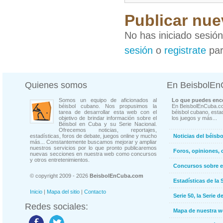
Publicar nue
No has iniciado sesió
sesión
o
registrate
par
Quienes somos
En BeisbolE
Somos un equipo de aficionados al
Lo que puedes enco
béisbol cubano. Nos propusimos la
En BeisbolEnCuba.co
tarea de desarrollar esta web con el
béisbol cubano, estad
objetivo de brindar información sobre el
los juegos y más...
Béisbol en Cuba y su Serie Nacional.
Ofrecemos noticias, reportajes,
estadísticas, foros de debate, juegos online y mucho
Noticias del béisb
más... Constantemente buscamos mejorar y ampliar
nuestros servicios por lo que pronto publicaremos
Foros, opiniones, 
nuevas secciones en nuestra web como concursos
y otros entretenimientos.
Concursos sobre e
© copyright 2009 - 2026
BeisbolEnCuba.com
Estadísticas de la 
Inicio
|
Mapa del sitio
|
Contacto
Serie 50, la Serie d
Redes sociales:
Mapa de nuestra 