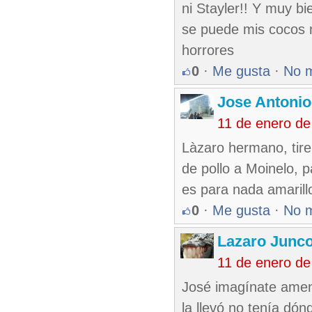
ni Stayler!! Y muy bi
se puede mis cocos 
horrores
0
·
Me gusta
·
No 
Jose Antonio
11 de enero de
Làzaro hermano, tire
de pollo a Moinelo, 
es para nada amarill
0
·
Me gusta
·
No 
Lazaro Junc
11 de enero de
José imagínate amena
la llevó no tenía dó