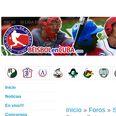
INICIO
IV LIGA ELITE
NOTICIAS
FOROS
PRONÓSTIC
Inicio
Noticias
En vivo!!!
Inicio
»
Foros
»
S
Concursos