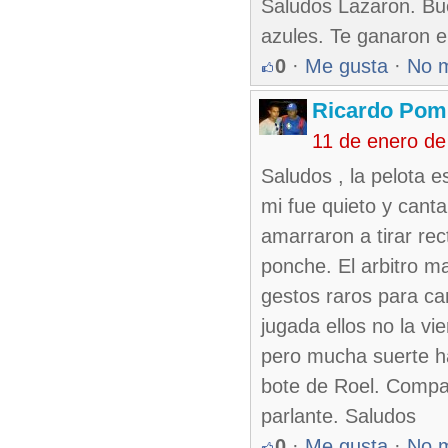
Saludos Lazaron. Bu
azules. Te ganaron e
0
·
Me gusta
·
No 
Ricardo Pom
11 de enero de
Saludos , la pelota e
mi fue quieto y cant
amarraron a tirar rec
ponche. El arbitro ma
gestos raros para can
jugada ellos no la vi
pero mucha suerte ha
bote de Roel. Compad
parlante. Saludos
0
·
Me gusta
·
No 