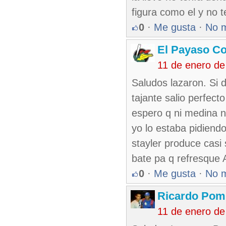
figura como el y no 
0
·
Me gusta
·
No 
El Payaso C
11 de enero de
Saludos lazaron. Si 
tajante salio perfect
espero q ni medina n
yo lo estaba pidiendo
stayler produce casi 
bate pa q refresque 
0
·
Me gusta
·
No 
Ricardo Pom
11 de enero de