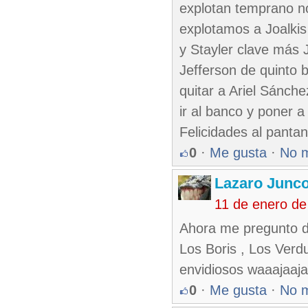
explotan temprano no
explotamos a Joalkis
y Stayler clave más 
Jefferson de quinto 
quitar a Ariel Sánche
ir al banco y poner 
Felicidades al pantan
0
·
Me gusta
·
No 
Lazaro Junc
11 de enero de
Ahora me pregunto d
Los Boris , Los Verd
envidiosos waaajaaja
0
·
Me gusta
·
No 