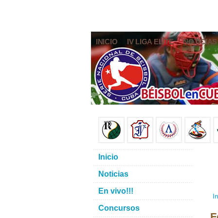
INICIO
IV LIGA ELITE
NOTICIAS
Inicio
Noticias
En vivo!!!
In
Concursos
F