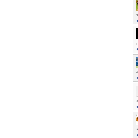
p
J
a
A