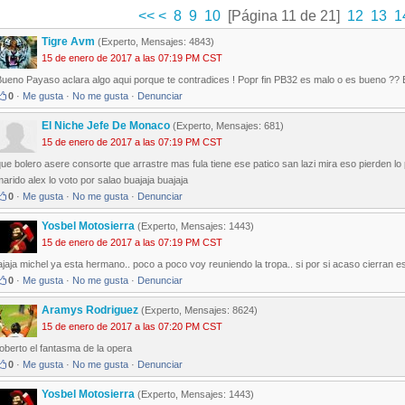
<<
<
8
9
10
[Página 11 de 21]
12
13
1
Tigre Avm
(Experto, Mensajes: 4843)
15 de enero de 2017 a las 07:19 PM CST
ueno Payaso aclara algo aqui porque te contradices ! Popr fin PB32 es malo o es bueno ?? 
0
·
Me gusta
·
No me gusta
·
Denunciar
El Niche Jefe De Monaco
(Experto, Mensajes: 681)
15 de enero de 2017 a las 07:19 PM CST
ue bolero asere consorte que arrastre mas fula tiene ese patico san lazi mira eso pierden l
arido alex lo voto por salao buajaja buajaja
0
·
Me gusta
·
No me gusta
·
Denunciar
Yosbel Motosierra
(Experto, Mensajes: 1443)
15 de enero de 2017 a las 07:19 PM CST
ajaja michel ya esta hermano.. poco a poco voy reuniendo la tropa.. si por si acaso cierran es
0
·
Me gusta
·
No me gusta
·
Denunciar
Aramys Rodriguez
(Experto, Mensajes: 8624)
15 de enero de 2017 a las 07:20 PM CST
oberto el fantasma de la opera
0
·
Me gusta
·
No me gusta
·
Denunciar
Yosbel Motosierra
(Experto, Mensajes: 1443)