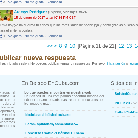
0
·
Me gusta
·
No me gusta
·
Denunciar
Aramys Rodriguez
(Experto, Mensajes: 8624)
15 de enero de 2017 a las 07:36 PM CST
l mio hoy yo no duermo tu sabes que las ratas salen de noche jaja y como gracias al senol s
ara el entierro buajaja
0
·
Me gusta
·
No me gusta
·
Denunciar
<<
<
8
9
10
[Página 11 de 21]
12
13
1
ublicar nueva respuesta
has iniciado sesión. No puedes publicar temas o respuestas. Por favor
inicia sesión
o
regist
En BeisbolEnCuba.com
Sitios de i
onados al
Lo que puedes encontrar en nuestra web
BeisbolCuban
usimos la
En BeisbolEnCuba.com podrás encontrar noticias del
eb con el
béisbol cubano, estadísticas, records, resultados de
- Sit
INDER.cu
n sobre el
los juegos y más...
Nacional.
ortajes,
FutbolClubEu
ne y mucho
Noticias del béisbol cubano
 y ampliar
blicaremos
Foros, opiniones, comentarios...
concursos
Concursos sobre el Béisbol Cubano