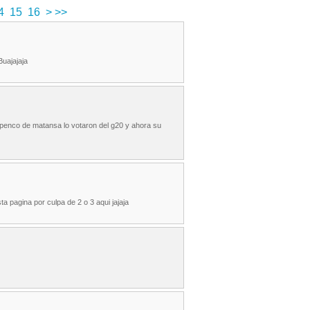
4
15
16
>
>>
Buajajaja
o penco de matansa lo votaron del g20 y ahora su
ta pagina por culpa de 2 o 3 aqui jajaja