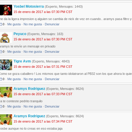
Yosbel Motosierra
(Experto, Mensajes: 1443)
15 de enero de 2017 a las 07:30 PM CST
e da la ligera impresion q alguien se cambia de nick de vez en cuando.. aramys pasa filtro y 
0
·
Me gusta
·
No me gusta
·
Denunciar
Peyuco
(Experto, Mensajes: 163)
15 de enero de 2017 a las 07:30 PM CST
Aramys te envíe un mensaje en privado
0
·
Me gusta
·
No me gusta
·
Denunciar
Tigre Avm
(Experto, Mensajes: 4843)
15 de enero de 2017 a las 07:31 PM CST
omo se goza caballero ! Los mismos que tanto idolatraron al PB32 son los que ahora lo quie
0
·
Me gusta
·
No me gusta
·
Denunciar
Aramys Rodriguez
(Experto, Mensajes: 8624)
15 de enero de 2017 a las 07:33 PM CST
a te conteste pedrito tranquilo
0
·
Me gusta
·
No me gusta
·
Denunciar
Aramys Rodriguez
(Experto, Mensajes: 8624)
15 de enero de 2017 a las 07:34 PM CST
yosbe aunque no lo creas en eso estaba jaja