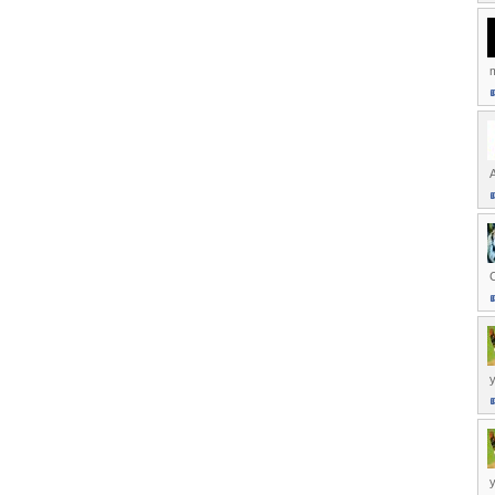
m
C
y