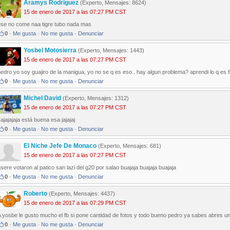
Aramys Rodriguez
(Experto, Mensajes: 8624)
15 de enero de 2017 a las 07:27 PM CST
ese no come naa tigre tubo nada mas
0
·
Me gusta
·
No me gusta
·
Denunciar
Yosbel Motosierra
(Experto, Mensajes: 1443)
15 de enero de 2017 a las 07:27 PM CST
edro yo soy guajiro de la manigua, yo no se q es eso.. hay algun problema? aprendi lo q es f
0
·
Me gusta
·
No me gusta
·
Denunciar
Michel David
(Experto, Mensajes: 1312)
15 de enero de 2017 a las 07:27 PM CST
ajajajaja está buena esa jajajaj
0
·
Me gusta
·
No me gusta
·
Denunciar
El Niche Jefe De Monaco
(Experto, Mensajes: 681)
15 de enero de 2017 a las 07:27 PM CST
sere votaron al patico san lazi del g20 por salao buajaja buajaja buajaja
0
·
Me gusta
·
No me gusta
·
Denunciar
Roberto
(Experto, Mensajes: 4437)
15 de enero de 2017 a las 07:29 PM CST
 yosbe le gusto mucho el fb si pone cantidad de fotos y todo bueno pedro ya sabes abres un
0
·
Me gusta
·
No me gusta
·
Denunciar