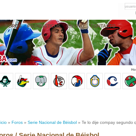
usuario
FOROS
PRONÓSTICOS
EN VIVO
CONTACTO
Ho
icio
»
Foros
»
Serie Nacional de Béisbol
» Te lo dije compay segundo qu
oros / Serie Nacional de Béisbol