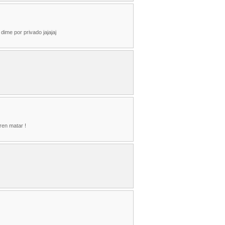
dime por privado jajajaj
ren matar !