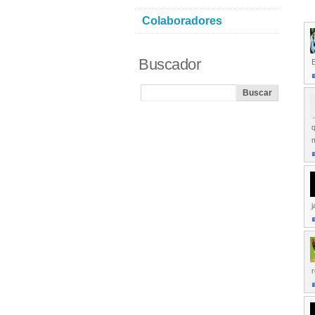
Colaboradores
Buscador
B
q
m
j
r