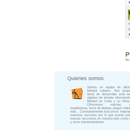
e
p
P
No 
Quienes somos
Somos un equipo de afici
béisbol cubano. Nos prop
tarea de desarrollar esta w
objetivo de brindar informació
Béisbol en Cuba y su Serie 
Ofrecemos noticias, rep
estadísticas, foros de debate, juegos onli
más... Constantemente buscamos mejorar
nuestros servicios por lo que pronto pu
nuevas secciones en nuestra web como 
y otros entretenimientos.