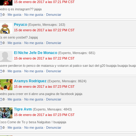
15 de enero de 2017 a las 07:21 PM CST
edro q es instagram?? jajaja
0
·
Me gusta
·
No me gusta
·
Denunciar
Peyuco
(Experto, Mensajes: 163)
15 de enero de 2017 a las 07:22 PM CST
s en serio yosbel? Jajajaj
0
·
Me gusta
·
No me gusta
·
Denunciar
El Niche Jefe De Monaco
(Experto, Mensajes: 681)
15 de enero de 2017 a las 07:22 PM CST
sere perdieron lo penco de matansa y votaron al patico san lazi del g20 buajaja buajaja buaja
0
·
Me gusta
·
No me gusta
·
Denunciar
Aramys Rodriguez
(Experto, Mensajes: 8624)
15 de enero de 2017 a las 07:23 PM CST
edro para creer en ti abre una pagina de facebook jajaja
0
·
Me gusta
·
No me gusta
·
Denunciar
Tigre Avm
(Experto, Mensajes: 4843)
15 de enero de 2017 a las 07:23 PM CST
Coco Come de To y besa Nalguitas ! buajajaja
0
·
Me gusta
·
No me gusta
·
Denunciar