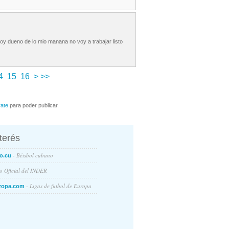
oy dueno de lo mio manana no voy a trabajar listo
4
15
16
>
>>
rate
para poder publicar.
nterés
- Béisbol cubano
o.cu
io Oficial del INDER
- Ligas de futbol de Europa
ropa.com