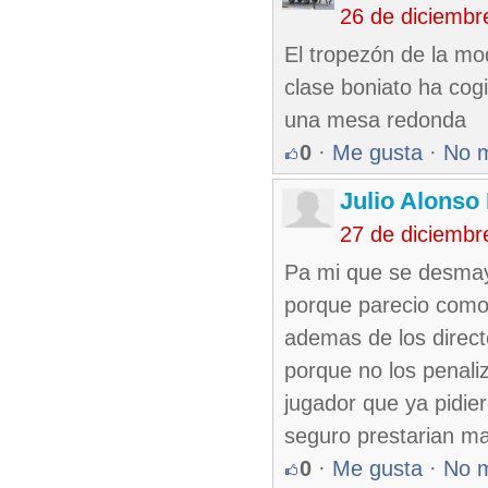
26 de diciembr
El tropezón de la mo
clase boniato ha cog
una mesa redonda
0
·
Me gusta
·
No 
Julio Alonso
27 de diciembr
Pa mi que se desmayo
porque parecio como 
ademas de los direct
porque no los penali
jugador que ya pidie
seguro prestarian ma
0
·
Me gusta
·
No 