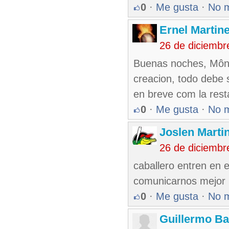
0
·
Me gusta
·
No 
Ernel Martin
26 de diciembr
Buenas noches, Mônac
creacion, todo debe 
en breve com la rest
0
·
Me gusta
·
No 
Joslen Marti
26 de diciembr
caballero entren en e
comunicarnos mejor 
0
·
Me gusta
·
No 
Guillermo Ba