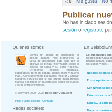
0
·
Me gusta
·
No 
Publicar nue
No has iniciado sesió
sesión
o
registrate
par
Quienes somos
En BeisbolE
Somos un equipo de aficionados al
Lo que puedes enco
béisbol cubano. Nos propusimos la
En BeisbolEnCuba.co
tarea de desarrollar esta web con el
béisbol cubano, estad
objetivo de brindar información sobre el
los juegos y más...
Béisbol en Cuba y su Serie Nacional.
Ofrecemos noticias, reportajes,
estadísticas, foros de debate, juegos online y mucho
Noticias del béisb
más... Constantemente buscamos mejorar y ampliar
nuestros servicios por lo que pronto publicaremos
Foros, opiniones, 
nuevas secciones en nuestra web como concursos
y otros entretenimientos.
Concursos sobre e
© copyright 2009 - 2026
BeisbolEnCuba.com
Estadísticas de la 
Inicio
|
Mapa del sitio
|
Contacto
Serie 50, la Serie d
Redes sociales:
Mapa de nuestra 