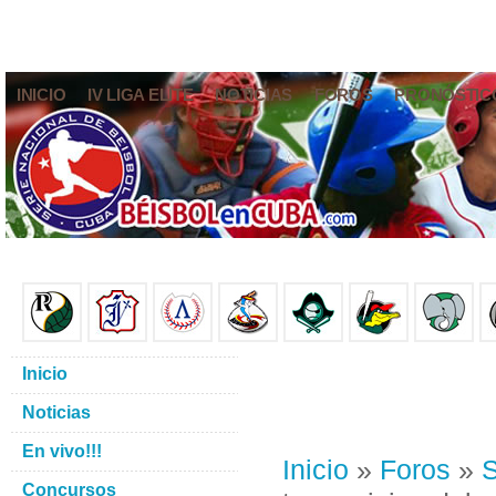
INICIO
IV LIGA ELITE
NOTICIAS
FOROS
PRONÓSTIC
Inicio
Noticias
En vivo!!!
Inicio
»
Foros
»
S
Concursos