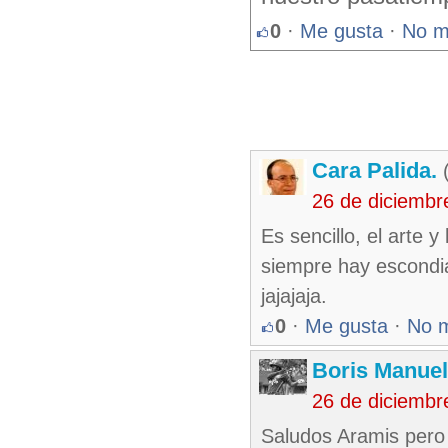
0
·
Me gusta
·
No m
Cara Palida.
(
26 de diciembr
Es sencillo, el arte
siempre hay escondia
jajajaja.
0
·
Me gusta
·
No 
Boris Manue
26 de diciembr
Saludos Aramis pero 