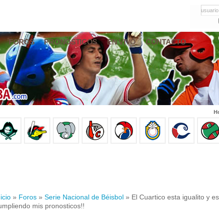
usuario
FOROS
PRONÓSTICOS
EN VIVO
CONTACTO
Ho
icio
»
Foros
»
Serie Nacional de Béisbol
» El Cuartico esta igualito y es
umpliendo mis pronosticos!!