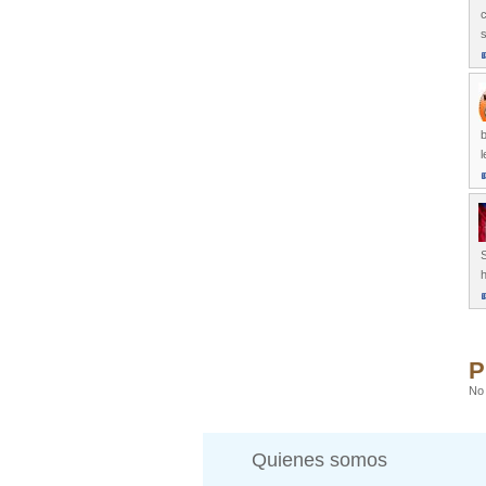
c
s
b
l
h
P
No 
Quienes somos