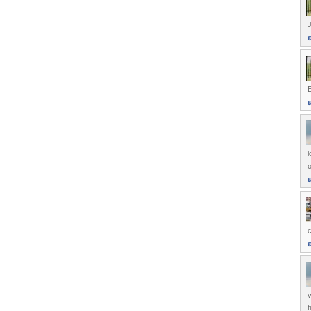
J
E
l
o
v
t