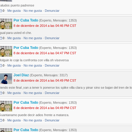
saludos puerto padrense
0
·
Me gusta
·
No me gusta
·
Denunciar
Por Cuba Todo
(Experto, Mensajes: 1353)
8 de diciembre de 2014 a las 04:46 PM CST
gual para usted el che.
0
·
Me gusta
·
No me gusta
·
Denunciar
Por Cuba Todo
(Experto, Mensajes: 1353)
8 de diciembre de 2014 a las 04:47 PM CST
olguin le coje la confronta con villa oh viseversa
0
·
Me gusta
·
No me gusta
·
Denunciar
Joel Diaz
(Experto, Mensajes: 3317)
8 de diciembre de 2014 a las 04:49 PM CST
iendo este final ,van a tener k ponerse los spike villa clara y pinar sino se bajan del tren de l
0
·
Me gusta
·
No me gusta
·
Denunciar
Por Cuba Todo
(Experto, Mensajes: 1353)
8 de diciembre de 2014 a las 04:49 PM CST
Guantanamo puede decir adios frente a matanza.
0
·
Me gusta
·
No me gusta
·
Denunciar
Por Cuba Todo
(Experto, Mensajes: 1353)