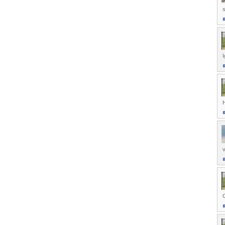
I
H
v