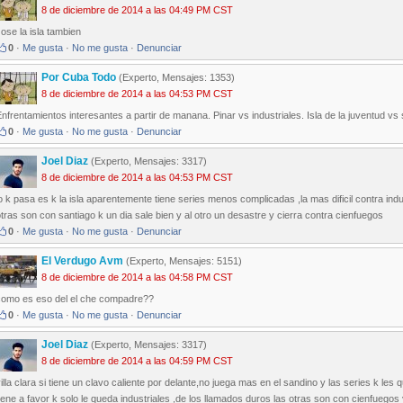
8 de diciembre de 2014 a las 04:49 PM CST
ose la isla tambien
0
·
Me gusta
·
No me gusta
·
Denunciar
Por Cuba Todo
(Experto, Mensajes: 1353)
8 de diciembre de 2014 a las 04:53 PM CST
nfrentamientos interesantes a partir de manana. Pinar vs industriales. Isla de la juventud vs s
0
·
Me gusta
·
No me gusta
·
Denunciar
Joel Diaz
(Experto, Mensajes: 3317)
8 de diciembre de 2014 a las 04:53 PM CST
o k pasa es k la isla aparentemente tiene series menos complicadas ,la mas dificil contra industr
tras son con santiago k un dia sale bien y al otro un desastre y cierra contra cienfuegos
0
·
Me gusta
·
No me gusta
·
Denunciar
El Verdugo Avm
(Experto, Mensajes: 5151)
8 de diciembre de 2014 a las 04:58 PM CST
como es eso del el che compadre??
0
·
Me gusta
·
No me gusta
·
Denunciar
Joel Diaz
(Experto, Mensajes: 3317)
8 de diciembre de 2014 a las 04:59 PM CST
illa clara si tiene un clavo caliente por delante,no juega mas en el sandino y las series k le
iene a favor k solo le queda industriales ,de los llamados duros las otras son con cienfueg