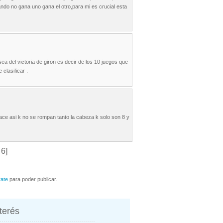
ndo no gana uno gana el otro,para mi es crucial esta
sea del victoria de giron es decir de los 10 juegos que
clasificar .
ce asi k no se rompan tanto la cabeza k solo son 8 y
 6]
rate
para poder publicar.
nterés