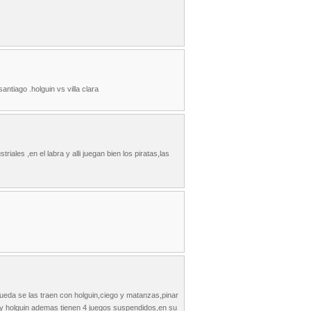
antiago .holguin vs villa clara
iales ,en el labra y alli juegan bien los piratas,las
s queda se las traen con holguin,ciego y matanzas,pinar
os y holguin ademas tienen 4 juegos suspendidos,en su