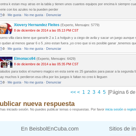
ontra k estan muy atras en la tabla y tienen unos cuantos equipos por encima k siempre cua
erie con los azules no la pueden perder
0
·
Me gusta
·
No me gusta
·
Denunciar
Xiovery Hernandez Fleites
(Experto, Mensajes: 5779)
8 de diciembre de 2014 a las 05:13 PM CST
ueno villa clara tiene que ganarle 2 a 1 a holguin y a ciego de avila y sacar un juego aunque 
e qudan al menos ganar 6 o 5 ,sino estan fuera ,yo creo que si es posible ganar ,tenemos que 
0
·
Me gusta
·
No me gusta
·
Denunciar
Elmonaco94
(Experto, Mensajes: 6429)
8 de diciembre de 2014 a las 05:35 PM CST
Saludos para todos el numero magico en esta serie es 25 ganados para pasar a la segunda fa
ay muchos k perdieron esa cifra por los juegos k faltan no creo k lleguen
0
·
Me gusta
·
No me gusta
·
Denunciar
<<
<
1
2
3
4
5
[Página 6 de
ublicar nueva respuesta
has iniciado sesión. No puedes publicar temas o respuestas. Por favor
inicia sesión
o
regist
En BeisbolEnCuba.com
Sitios de i