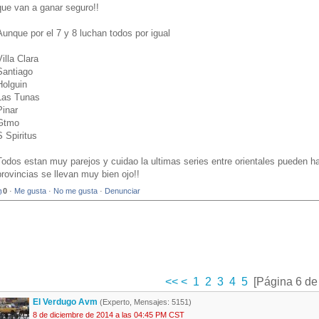
que van a ganar seguro!!
Aunque por el 7 y 8 luchan todos por igual
Villa Clara
Santiago
Holguin
Las Tunas
Pinar
Gtmo
S Spiritus
Todos estan muy parejos y cuidao la ultimas series entre orientales pueden h
provincias se llevan muy bien ojo!!
0
·
Me gusta
·
No me gusta
·
Denunciar
<<
<
1
2
3
4
5
[Página 6 de
El Verdugo Avm
(Experto, Mensajes: 5151)
8 de diciembre de 2014 a las 04:45 PM CST