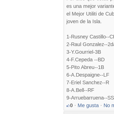
es una mejor variante
el Mejor Utiliti de C
joven de la Isla.
1-Rusney Castillo--C
2-Raul Gonzalez--2d
3-Y.Gourriel-3B
4-F.Cepeda --BD
5-Pito Abreu--1B
6-A.Despaigne--LF
7-Eriel Sanchez--R
8-A.Bell--RF
9-Arruebarruena--SS
0
·
Me gusta
·
No 