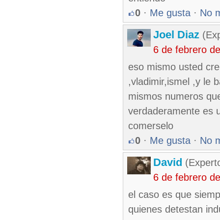
0
·
Me gusta
·
No 
Joel Diaz
(Exp
6 de febrero d
eso mismo usted cre
,vladimir,ismel ,y le 
mismos numeros que 
verdaderamente es u
comerselo
0
·
Me gusta
·
No 
David
(Expert
6 de febrero d
el caso es que siempr
quienes detestan ind