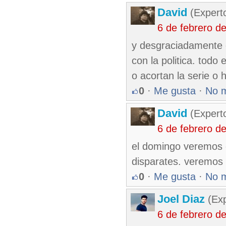
David
(Expert
6 de febrero d
y desgraciadamente e
con la politica. todo e
o acortan la serie o 
0
·
Me gusta
·
No 
David
(Expert
6 de febrero d
el domingo veremos e
disparates. veremos 
0
·
Me gusta
·
No 
Joel Diaz
(Exp
6 de febrero d