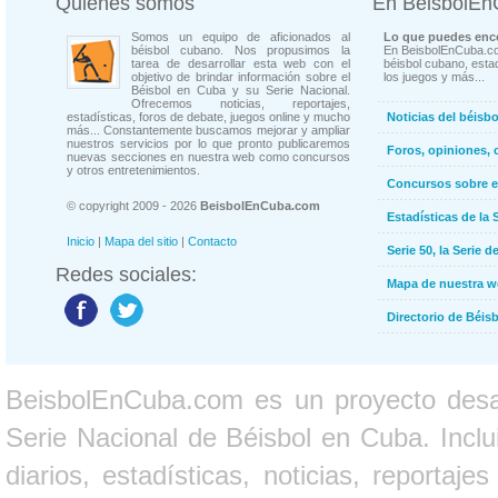
Quienes somos
En BeisbolE
Somos un equipo de aficionados al
Lo que puedes enco
béisbol cubano. Nos propusimos la
En BeisbolEnCuba.co
tarea de desarrollar esta web con el
béisbol cubano, estad
objetivo de brindar información sobre el
los juegos y más...
Béisbol en Cuba y su Serie Nacional.
Ofrecemos noticias, reportajes,
estadísticas, foros de debate, juegos online y mucho
Noticias del béisb
más... Constantemente buscamos mejorar y ampliar
nuestros servicios por lo que pronto publicaremos
Foros, opiniones, 
nuevas secciones en nuestra web como concursos
y otros entretenimientos.
Concursos sobre e
© copyright 2009 - 2026
BeisbolEnCuba.com
Estadísticas de la 
Inicio
|
Mapa del sitio
|
Contacto
Serie 50, la Serie d
Redes sociales:
Mapa de nuestra 
Directorio de Béi
BeisbolEnCuba.com es un proyecto desarr
Serie Nacional de Béisbol en Cuba. Inclui
diarios, estadísticas, noticias, report