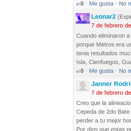
0
·
Me gusta
·
No 
Leonar2
(Expe
7 de febrero d
Cuando eliminaron a 
porque Metros era un
tenia resultados muc
Isla, Cienfuegos, Gu
0
·
Me gusta
·
No 
Janner Rodri
7 de febrero d
Creo que la alineaci
Cepeda de 2do Bate
perder a tu mejor ho
Por dios que estas 