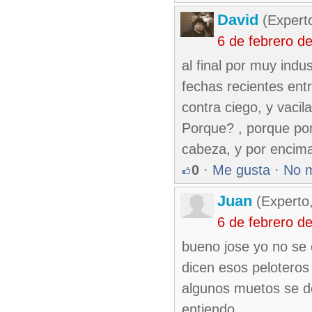
David
(Expert
6 de febrero d
al final por muy indu
fechas recientes ent
contra ciego, y vaci
Porque? , porque por
cabeza, y por encim
0
·
Me gusta
·
No 
Juan
(Experto
6 de febrero d
bueno jose yo no se
dicen esos peloteros
algunos muetos se d
entiendo