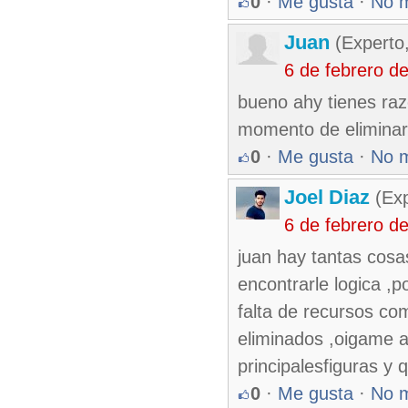
0
·
Me gusta
·
No 
Juan
(Experto
6 de febrero d
bueno ahy tienes razo
momento de eliminar
0
·
Me gusta
·
No 
Joel Diaz
(Exp
6 de febrero d
juan hay tantas cosa
encontrarle logica ,p
falta de recursos co
eliminados ,oigame a
principalesfiguras y 
0
·
Me gusta
·
No 