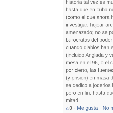
historia tal vez es m
hasta que en cuba no
(como el que ahora 
investigar, hojear ar
amenazado; no se pod
burocratas del poder
cuando diablos han e
(incluido Anglada y v
mesa en el 96, o el c
por cierto, las fuen
(y prision) en masa 
se dedico a joderlos 
pero en fin, hasta qu
mitad.
0
·
Me gusta
·
No 