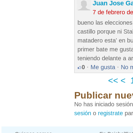
Juan Jose G
7 de febrero d
bueno las elecciones
castillo porque ni St
matadero esta' en b
primer bate me gusta
teniendo delante a a
0
·
Me gusta
·
No 
<<
<
Publicar nue
No has iniciado sesió
sesión
o
registrate
par