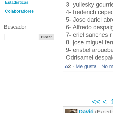
Estadísticas
3- yuliesky gourri
4- frederich cepe
Colaboradores
5- Jose dariel ab
Buscador
6- Alfredo despaig
7- eriel sanches r
8- jose miguel fe
9- erisbel aroueb
Odrisamel despai
2
·
Me gusta
·
No m
<<
<
David
(Expert