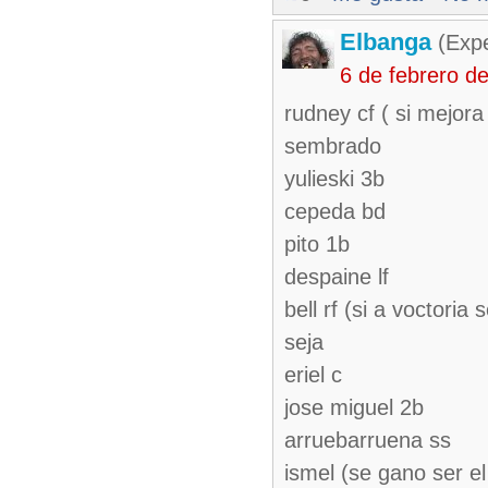
Elbanga
(Expe
6 de febrero d
rudney cf ( si mejora
sembrado
yulieski 3b
cepeda bd
pito 1b
despaine lf
bell rf (si a voctoria
seja
eriel c
jose miguel 2b
arruebarruena ss
ismel (se gano ser e