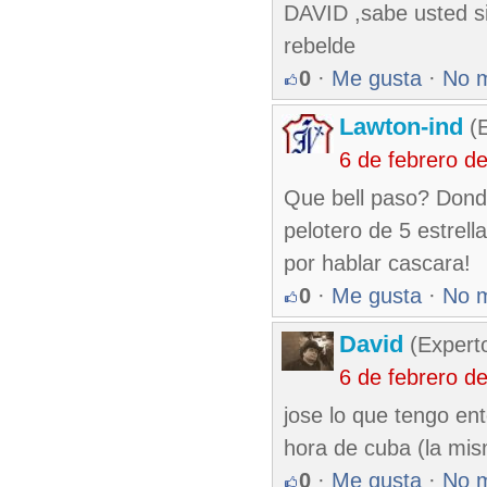
DAVID ,sabe usted si 
rebelde
0
·
Me gusta
·
No 
Lawton-ind
(E
6 de febrero d
Que bell paso? Donde
pelotero de 5 estrell
por hablar cascara!
0
·
Me gusta
·
No 
David
(Expert
6 de febrero d
jose lo que tengo en
hora de cuba (la mis
0
·
Me gusta
·
No 