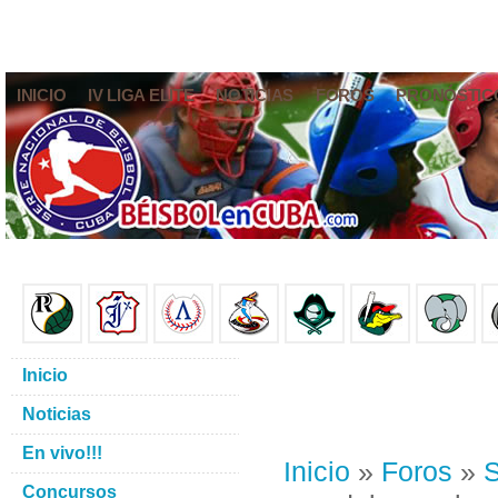
INICIO
IV LIGA ELITE
NOTICIAS
FOROS
PRONÓSTIC
Inicio
Noticias
En vivo!!!
Inicio
»
Foros
»
S
Concursos